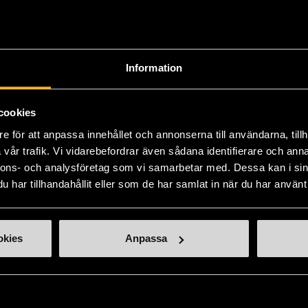
ill oss
Handla second hand online
d hand-butiker
Webbshop - E-handel
Information
lats Mariatorget
e-handel@stadsmissionen.se
ötesplatser
Köpvillkor - E-handel
cookies
ssionen-butiker
Tradera - Webbshop
e för att anpassa innehållet och annonserna till användarna, tillh
vår trafik. Vi vidarebefordrar även sådana identifierare och anna
 och matcha
Remake Sthlm
nnons- och analysföretag som vi samarbetar med. Dessa kan i sin
holms Stadsmissions
har tillhandahållit eller som de har samlat in när du har använt 
ögskola
Aktuellt
okies
Anpassa
Press och opinion