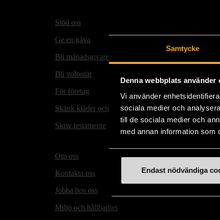
Stöd oss
Hitta t
Ge en gåva
Secon
Samtycke
Bli månadsgivare
Mötesp
Bli volontär
Våra m
Denna webbplats använder 
För företag
Matmi
Vi använder enhetsidentifierar
sociala medier och analysera 
Skänk kläder och prylar
Rusta
till de sociala medier och a
Skriv testamente
Stock
med annan information som du 
folkh
Om oss
Endast nödvändiga co
Kontakta oss
Jobba hos oss
Miljö och hållbarhet