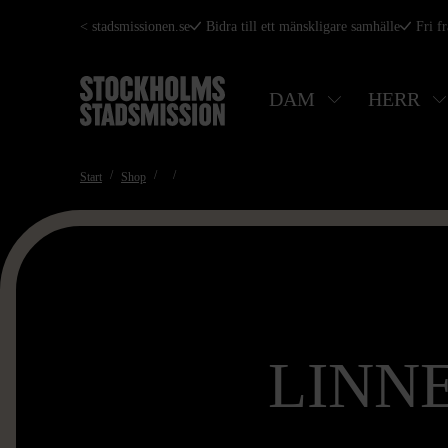
Hoppa
< stadsmissionen.se
Bidra till ett mänskligare samhälle
Fri f
till
huvudinnehåll
DAM
HERR
Start
Shop
LINN