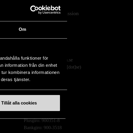
Stockholms Stadsmission
Huvudkontor:
Om
Hesselmans Torg 14
131 54 Nacka
08-684 230 00
andahålla funktioner för
info
[at]
stadsmissionen.se
n information från din enhet
(info[at]stadsmissionen[dot]se)
 tur kombinera informationen
deras tjänster.
Postadress:
Box 35
131 06 NACKA
Tillåt alla cookies
Org.nr: 802003-1954
Plusgiro: 900351-8
Bankgiro: 900-3518