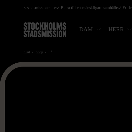
Hoppa
< stadsmissionen.se
Bidra till ett mänskligare samhälle
Fri f
till
huvudinnehåll
DAM
HERR
Start
Shop