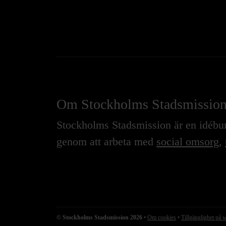
Om Stockholms Stadsmissio
Stockholms Stadsmission är en idébure
genom att arbeta med
social omsorg
,
© Stockholms Stadsmission 2026
•
Om cookies
•
Tillgänglighet på 