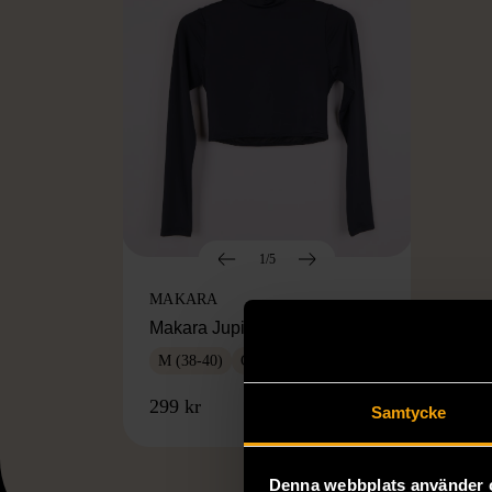
1/5
MAKARA
Makara Jupiter bikini topp
M (38-40)
Gott skick
299 kr
Samtycke
Denna webbplats använder 