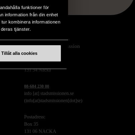
andahålla funktioner för
n information från din enhet
 tur kombinera informationen
deras tjänster.
Stockholms Stadsmission
Tillåt alla cookies
Huvudkontor:
Hesselmans Torg 14
131 54 Nacka
08-684 230 00
info
[at]
stadsmissionen.se
(info[at]stadsmissionen[dot]se)
Postadress:
Box 35
131 06 NACKA