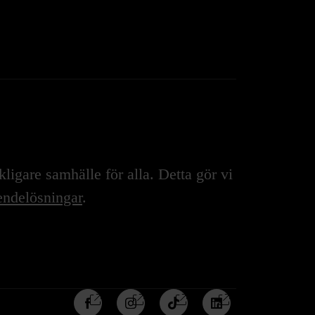
igare samhälle för alla. Detta gör vi
ndelösningar
.
Följ
Följ
Följ
Följ