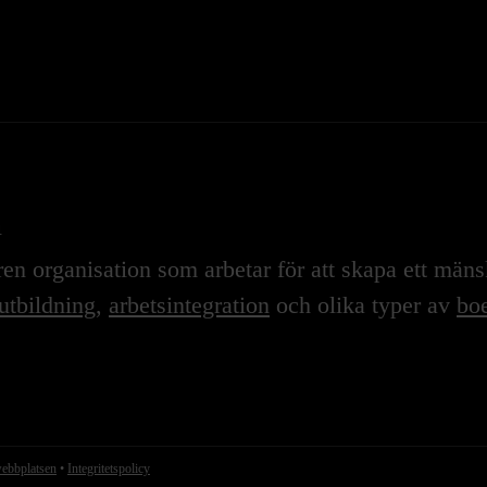
n
n organisation som arbetar för att skapa ett mänskl
utbildning
,
arbetsintegration
och olika typer av
boe
webbplatsen
•
Integritetspolicy