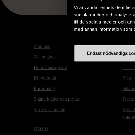
Vi använder enhetsidentifierar
sociala medier och analysera 
till de sociala medier och a
med annan information som du 
Stöd oss
Hitta t
Endast nödvändiga co
Ge en gåva
Secon
Bli månadsgivare
Mötesp
Bli volontär
Våra m
För företag
Matmi
Skänk kläder och prylar
Rusta
Skriv testamente
Stock
folkh
Om oss