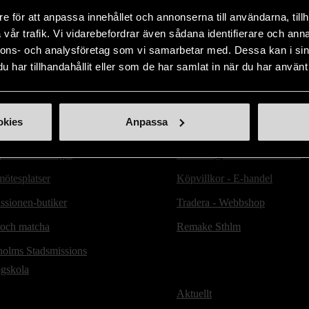
Visar 1 av 1 produkter
e för att anpassa innehållet och annonserna till användarna, tillh
vår trafik. Vi vidarebefordrar även sådana identifierare och anna
nnons- och analysföretag som vi samarbetar med. Dessa kan i sin
har tillhandahållit eller som de har samlat in när du har använt 
ill oss
Handla second hand online
okies
Anpassa
d hand-butiker
Webbshop - E-handel
lats Mariatorget
e-handel@stadsmissionen.se
ötesplatser
Köpvillkor - E-handel
ssionen-butiker
Tradera - Webbshop
 och matcha
Remake Sthlm
holms Stadsmissions
ögskola
Aktuellt