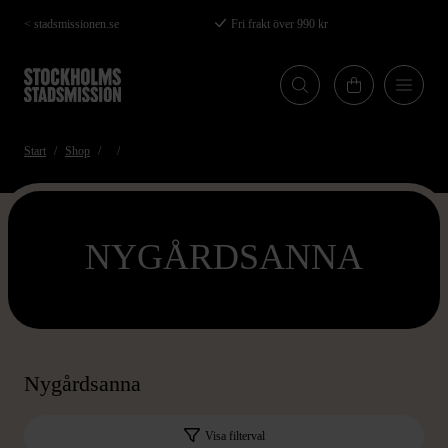
Hoppa
< stadsmissionen.se
Fri frakt över 990 kr
till
huvudinnehåll
Start
Shop
NYGÅRDSANNA
Nygårdsanna
Visa filterval