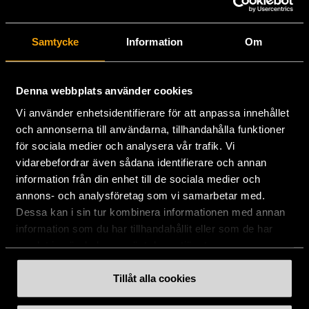
Stockholms Stadsmission
Samtycke
Information
Om
Huvudkontor:
Hesselmans Torg 14
131 54 Nacka
Denna webbplats använder cookies
Vi använder enhetsidentifierare för att anpassa innehållet
08-684 230 00
och annonserna till användarna, tillhandahålla funktioner
info
[at]
stadsmissionen.se
(info[at]stadsmissionen[dot]se)
för sociala medier och analysera vår trafik. Vi
vidarebefordrar även sådana identifierare och annan
Postadress:
information från din enhet till de sociala medier och
Box 35
annons- och analysföretag som vi samarbetar med.
131 06 NACKA
Dessa kan i sin tur kombinera informationen med annan
information som du har tillhandahållit eller som de har
Org.nr: 802003-1954
samlat in när du har använt deras tjänster.
Plusgiro: 900351-8
Bankgiro: 900-3518
Tillåt alla cookies
Swishnummer:
900 35 18