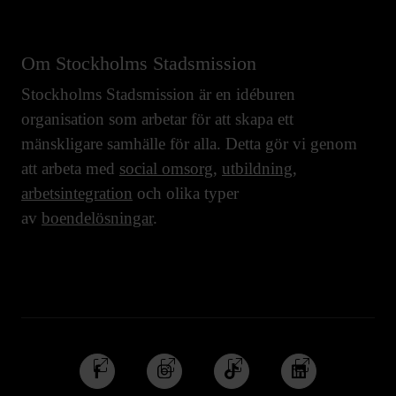
Om Stockholms Stadsmission
Stockholms Stadsmission är en idéburen
organisation som arbetar för att skapa ett
mänskligare samhälle för alla. Detta gör vi genom
att arbeta med
social omsorg
,
utbildning
,
arbetsintegration
och olika typer
av
boendelösningar
.
Följ
Följ
Följ
Följ
oss
oss
oss
oss