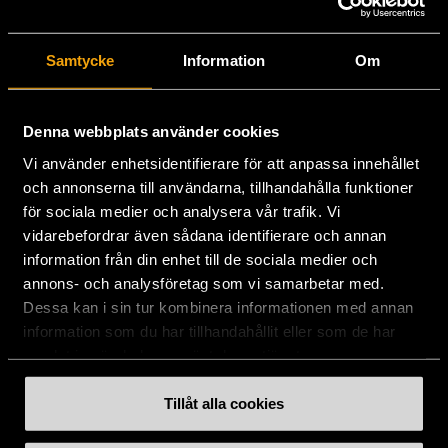
Stockholms Stadsmission
Samtycke
Information
Om
Huvudkontor:
Hesselmans Torg 14
131 54 Nacka
Denna webbplats använder cookies
Vi använder enhetsidentifierare för att anpassa innehållet
08-684 230 00
och annonserna till användarna, tillhandahålla funktioner
info
[at]
stadsmissionen.se
(info[at]stadsmissionen[dot]se)
för sociala medier och analysera vår trafik. Vi
vidarebefordrar även sådana identifierare och annan
Postadress:
information från din enhet till de sociala medier och
Box 35
annons- och analysföretag som vi samarbetar med.
131 06 NACKA
Dessa kan i sin tur kombinera informationen med annan
information som du har tillhandahållit eller som de har
Org.nr: 802003-1954
samlat in när du har använt deras tjänster.
Plusgiro: 900351-8
Bankgiro: 900-3518
Tillåt alla cookies
Swishnummer:
900 35 18