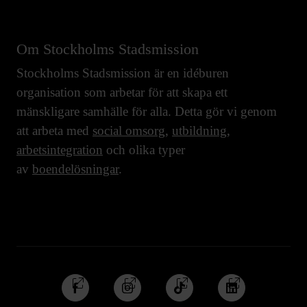
Om Stockholms Stadsmission
Stockholms Stadsmission är en idéburen
organisation som arbetar för att skapa ett
mänskligare samhälle för alla. Detta gör vi genom
att arbeta med
social omsorg
,
utbildning
,
arbetsintegration
och olika typer
av
boendelösningar
.
Följ
Följ
Följ
Följ
oss
oss
oss
oss