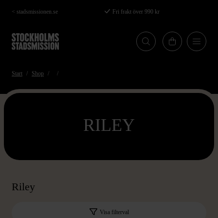
Hoppa
< stadsmissionen.se
Fri frakt över 990 kr
till
huvudinnehåll
Start
Shop
RILEY
Riley
Visa filterval