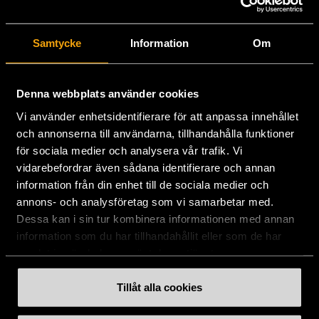
Stockholms Stadsmission
Samtycke
Information
Om
Huvudkontor:
Hesselmans Torg 14
131 54 Nacka
Denna webbplats använder cookies
Vi använder enhetsidentifierare för att anpassa innehållet
08-684 230 00
och annonserna till användarna, tillhandahålla funktioner
info
[at]
stadsmissionen.se
(info[at]stadsmissionen[dot]se)
för sociala medier och analysera vår trafik. Vi
vidarebefordrar även sådana identifierare och annan
Postadress:
information från din enhet till de sociala medier och
Box 35
annons- och analysföretag som vi samarbetar med.
131 06 NACKA
Dessa kan i sin tur kombinera informationen med annan
information som du har tillhandahållit eller som de har
Org.nr: 802003-1954
samlat in när du har använt deras tjänster.
Plusgiro: 900351-8
Bankgiro: 900-3518
Tillåt alla cookies
Swishnummer:
900 35 18