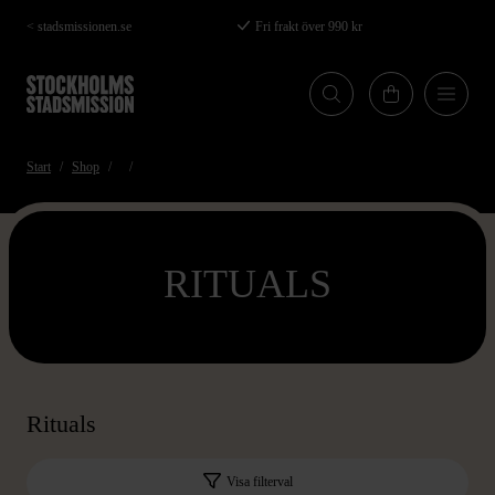
Hoppa
< stadsmissionen.se
Fri frakt över 990 kr
till
huvudinnehåll
Start
Shop
RITUALS
Rituals
Visa filterval