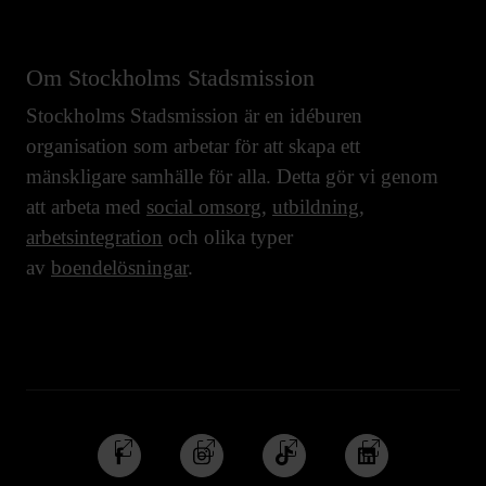
Om Stockholms Stadsmission
Stockholms Stadsmission är en idéburen
organisation som arbetar för att skapa ett
mänskligare samhälle för alla. Detta gör vi genom
att arbeta med
social omsorg
,
utbildning
,
arbetsintegration
och olika typer
av
boendelösningar
.
Följ
Följ
Följ
Följ
oss
oss
oss
oss