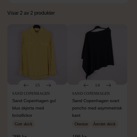
Visar 2 av 2 produkter
1/5
1/4
SAND COPENHAGEN
SAND COPENHAGEN
Sand Copenhagen gul
Sand Copenhagen svart
blus skjorta med
poncho med asymmetrisk
bröstfickor
kant
Gott skick
Onesize
Använt skick
299 kr
199 kr