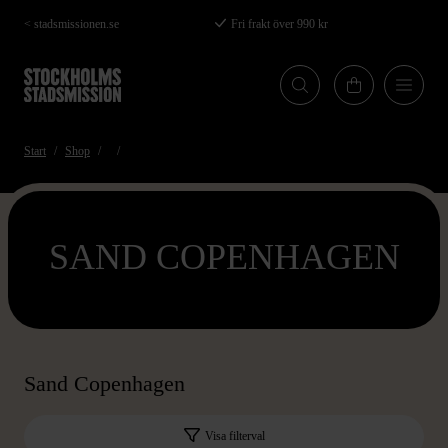
Hoppa
< stadsmissionen.se
Fri frakt över 990 kr
till
huvudinnehåll
Start
Shop
SAND COPENHAGEN
Sand Copenhagen
Visa filterval