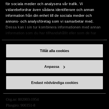
Aktuellt
för sociala medier och analysera vår trafik. Vi
vidarebefordrar även sådana identifierare och annan
information från din enhet till de sociala medier och
annons- och analysföretag som vi samarbetar med.
Stockholms Stadsmission
Dessa kan i sin tur kombinera informationen med annan
Huvudkontor:
information som du har tillhandahållit eller som de har
Hesselmans Torg 14
samlat in när du har använt deras tjänster.
131 54 Nacka
Tillåt alla cookies
08-684 230 00
info
[at]
stadsmissionen.se
(info[at]stadsmissionen[dot]se)
Anpassa
Postadress:
Box 35
Endast nödvändiga cookies
131 06 NACKA
Org.nr: 802003-1954
Plusgiro: 900351-8