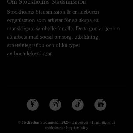
Om Stockholms Stadsmission
Stockholms Stadsmission är en idéburen
organisation som arbetar för att skapa ett
mänskligare samhälle för alla. Detta gör vi genom
att arbeta med
social omsorg
,
utbildning
,
arbetsintegration
och olika typer
av
boendelösningar
.
Följ
Följ
Följ
Följ
oss
oss
oss
oss
på
på
på
på
© Stockholms Stadsmission 2026
•
Om cookies
•
Tillgänglighet på
Facebook
Instagram
TikTok
Linkedin
webbplatsen
•
Integritetspolicy