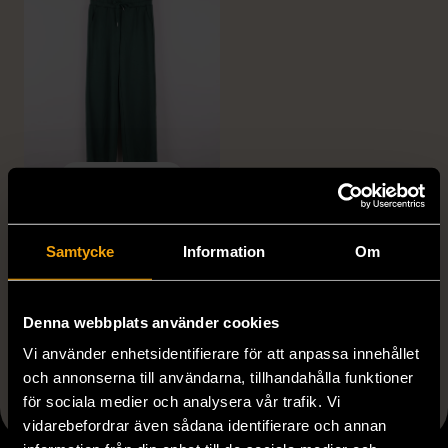
1/5
SOYACONCEPT
Gröna croppade byxor
Samtycke
Information
Om
med resårmidja
XS (32-34)
Nytt skick
189 kr
Denna webbplats använder cookies
Vi använder enhetsidentifierare för att anpassa innehållet
och annonserna till användarna, tillhandahålla funktioner
för sociala medier och analysera vår trafik. Vi
Visar 5 av 5 produkter
vidarebefordrar även sådana identifierare och annan