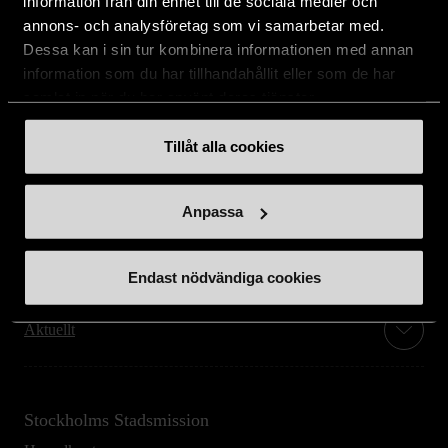
information från din enhet till de sociala medier och
annons- och analysföretag som vi samarbetar med.
Dessa kan i sin tur kombinera informationen med annan
information som du har tillhandahållit eller som de har
samlat in när du har använt deras tjänster.
Stöd oss
Tillåt alla cookies
Hitta till oss
Anpassa
Handla second hand online
Om oss
Endast nödvändiga cookies
Aktuellt
Stockholms Stadsmission