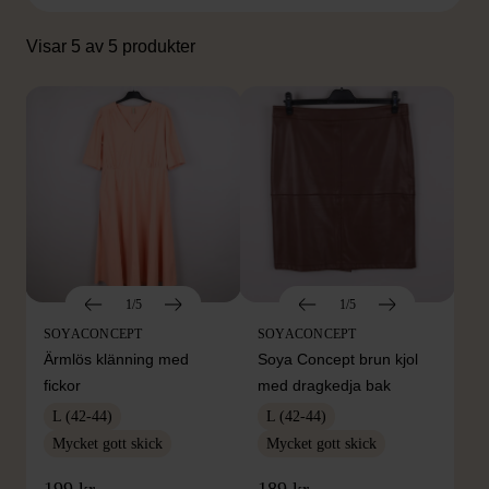
Visar 5 av 5 produkter
1/5
1/5
SOYACONCEPT
SOYACONCEPT
Ärmlös klänning med
Soya Concept brun kjol
fickor
med dragkedja bak
L (42-44)
L (42-44)
Mycket gott skick
Mycket gott skick
199 kr
189 kr