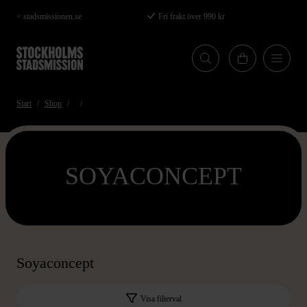
Hoppa
< stadsmissionen.se
Fri frakt över 990 kr
till
huvudinnehåll
Start
Shop
SOYACONCEPT
Soyaconcept
Visa filterval