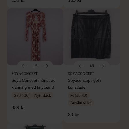
1/5
1/5
SOYACONCEPT
SOYACONCEPT
Soya Concept mönstrad
Soyaconcept kjol i
klänning med knytband
konstläder
S (34-36)
Nytt skick
M (38-40)
Använt skick
359 kr
89 kr