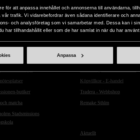
Visar 1 av 1 produkter
e för att anpassa innehållet och annonserna till användarna, tillh
vår trafik. Vi vidarebefordrar även sådana identifierare och anna
nnons- och analysföretag som vi samarbetar med. Dessa kan i sin
har tillhandahållit eller som de har samlat in när du har använt 
ill oss
Handla second hand online
okies
Anpassa
d hand-butiker
Webbshop - E-handel
lats Mariatorget
e-handel@stadsmissionen.se
ötesplatser
Köpvillkor - E-handel
ssionen-butiker
Tradera - Webbshop
 och matcha
Remake Sthlm
holms Stadsmissions
ögskola
Aktuellt