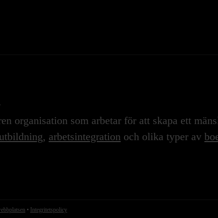
n
n organisation som arbetar för att skapa ett mänskl
utbildning
,
arbetsintegration
och olika typer av
boe
webbplatsen
•
Integritetspolicy