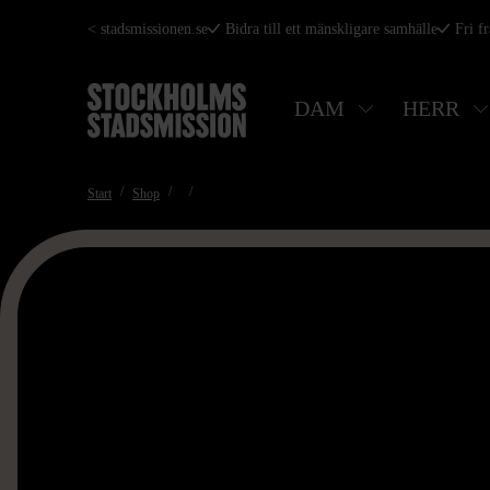
Hoppa
< stadsmissionen.se
Bidra till ett mänskligare samhälle
Fri f
till
huvudinnehåll
DAM
HERR
Start
Shop