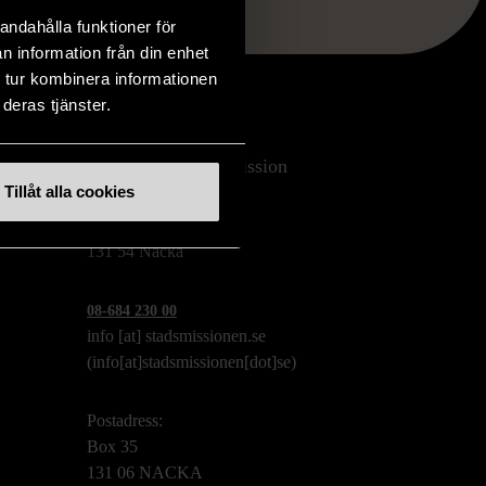
andahålla funktioner för
n information från din enhet
 tur kombinera informationen
deras tjänster.
Stockholms Stadsmission
Tillåt alla cookies
Huvudkontor:
Hesselmans Torg 14
131 54 Nacka
08-684 230 00
info
[at]
stadsmissionen.se
(info[at]stadsmissionen[dot]se)
Postadress:
Box 35
131 06 NACKA