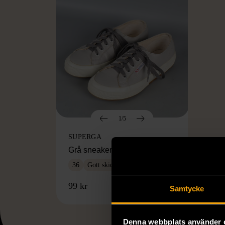
1/5
SUPERGA
Grå sneakers med snörning
36
Gott skick
99 kr
Samtycke
Denna webbplats använder 