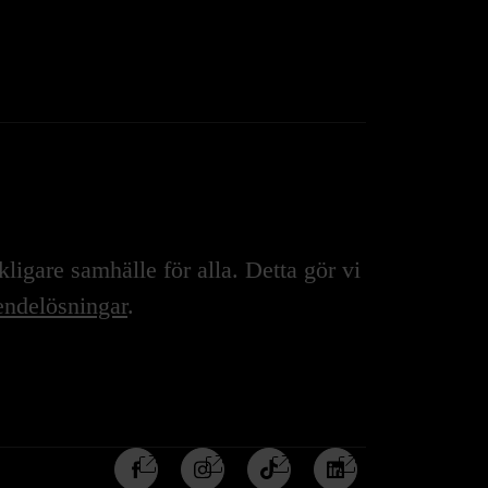
igare samhälle för alla. Detta gör vi
ndelösningar
.
Följ
Följ
Följ
Följ