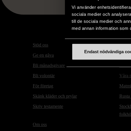
Vi använder enhetsidentifierar
sociala medier och analysera 
till de sociala medier och a
med annan information som du 
Stöd oss
Hitta t
Endast nödvändiga co
Ge en gåva
Secon
Bli månadsgivare
Mötesp
Bli volontär
Våra m
För företag
Matmi
Skänk kläder och prylar
Rusta
Skriv testamente
Stock
folkh
Om oss