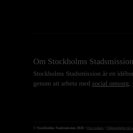
Om Stockholms Stadsmissio
Stockholms Stadsmission är en idébure
genom att arbeta med
social omsorg
,
© Stockholms Stadsmission 2026
•
Om cookies
•
Tillgänglighet på 