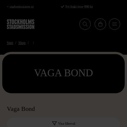
Hoppa
< stadsmissionen.se
Fri frakt över 990 kr
till
huvudinnehåll
Start
Shop
VAGA BOND
Vaga Bond
Visa filterval