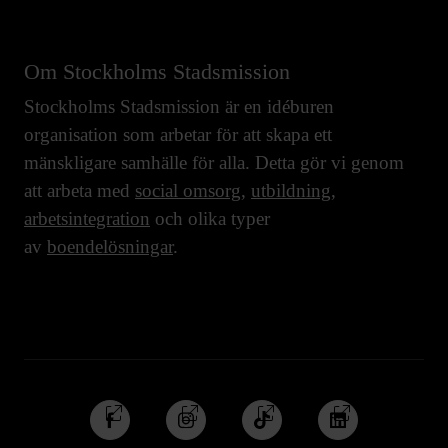
Om Stockholms Stadsmission
Stockholms Stadsmission är en idéburen
organisation som arbetar för att skapa ett
mänskligare samhälle för alla. Detta gör vi genom
att arbeta med
social omsorg
,
utbildning
,
arbetsintegration
och olika typer
av
boendelösningar
.
Följ
Följ
Följ
Följ
oss
oss
oss
oss