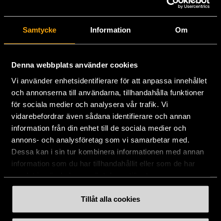
Stockholms Stadsmission
Samtycke
Information
Om
Huvudkontor:
Hesselmans Torg 14
131 54 Nacka
Denna webbplats använder cookies
Vi använder enhetsidentifierare för att anpassa innehållet
08-684 230 00
och annonserna till användarna, tillhandahålla funktioner
info
[at]
stadsmissionen.se
(info[at]stadsmissionen[dot]se)
för sociala medier och analysera vår trafik. Vi
vidarebefordrar även sådana identifierare och annan
Postadress:
information från din enhet till de sociala medier och
Box 35
annons- och analysföretag som vi samarbetar med.
131 06 NACKA
Dessa kan i sin tur kombinera informationen med annan
information som du har tillhandahållit eller som de har
Org.nr: 802003-1954
samlat in när du har använt deras tjänster.
Plusgiro: 900351-8
Bankgiro: 900-3518
Tillåt alla cookies
Swishnummer:
900 35 18