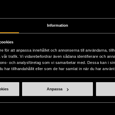
ill oss
Handla second hand online
d hand-butiker
Webbshop - E-handel
Information
lats Mariatorget
e-handel@stadsmissionen.se
ötesplatser
Köpvillkor - E-handel
cookies
ssionen-butiker
Tradera - Webbshop
e för att anpassa innehållet och annonserna till användarna, tillh
vår trafik. Vi vidarebefordrar även sådana identifierare och anna
 och matcha
Remake Sthlm
nnons- och analysföretag som vi samarbetar med. Dessa kan i sin
holms Stadsmissions
har tillhandahållit eller som de har samlat in när du har använt 
ögskola
Aktuellt
okies
Anpassa
Press och opinion