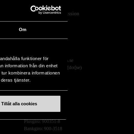
Stockholms Stadsmission
Huvudkontor:
Om
Hesselmans Torg 14
131 54 Nacka
08-684 230 00
andahålla funktioner för
info
[at]
stadsmissionen.se
n information från din enhet
(info[at]stadsmissionen[dot]se)
 tur kombinera informationen
deras tjänster.
Postadress:
Box 35
131 06 NACKA
Tillåt alla cookies
Org.nr: 802003-1954
Plusgiro: 900351-8
Bankgiro: 900-3518