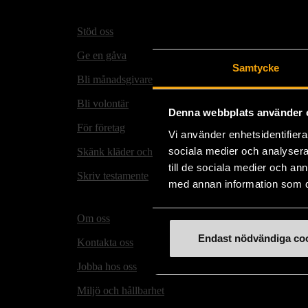
Stöd oss
Hitta t
Ge en gåva
Secon
Samtycke
Bli månadsgivare
Mötesp
Bli volontär
Våra m
Denna webbplats använder 
För företag
Matmi
Vi använder enhetsidentifierar
sociala medier och analysera 
Skänk kläder och prylar
Rusta
till de sociala medier och a
Skriv testamente
Stock
med annan information som du 
folkh
Om oss
Endast nödvändiga co
Kontakta oss
Jobba hos oss
Miljö och hållbarhet