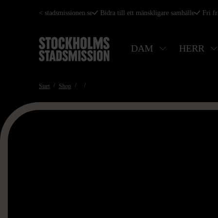
Hoppa
< stadsmissionen.se
Bidra till ett mänskligare samhälle
Fri f
till
huvudinnehåll
DAM
HERR
Start
Shop