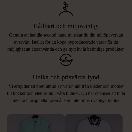
Hållbart och miljövänligt
Genom att handla second hand minskar du din miljöpåverkan
avsevärt. Istället för att köpa nyproducerade varor får du
möjlighet att återanvända och ge nytt liv åt befintliga produkter.
Unika och prisvärda fynd
Vi erbjuder ett brett utbud av varor, allt från kläder och möbler
LIKNANDE PRODUKTER
till böcker och elektronik i våra butiker. Du har chansen att hitta
unika och originella föremål som inte finns i vanliga butiker.
Hitta produkter som påminner om denna