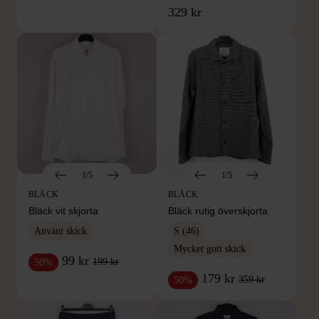
329 kr
1/5
1/5
BLÄCK
BLÄCK
Bläck vit skjorta
Bläck rutig överskjorta
Använt skick
S (46)
Mycket gott skick
99 kr
199 kr
50%
179 kr
359 kr
50%