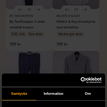
1/5
1/5
BY TEESHOPPEN
HILDITCH & KEY
By TeeShoppen 2-delar
Hilditch & Key linneskjorta
mörkblå kostym
med bröstficka
XXL (54)
Nytt skick
Mycket gott skick
399 kr
399 kr
Samtycke
Information
Om
1/5
1/5
DRESSMANN
BONDELID