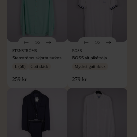
1/5
1/5
STENSTRÖMS
BOSS
Stenströms skjorta turkos
BOSS vit pikétröja
L (50)
Gott skick
Mycket gott skick
259 kr
279 kr