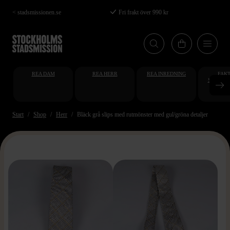
Hoppa
< stadsmissionen.se
Fri frakt över 990 kr
till
huvudinnehåll
REA DAM
REA HERR
REA INREDNING
FAKT
STUDENT
AT
Start
Shop
Herr
Bläck grå slips med rutmönster med gul/gröna detaljer