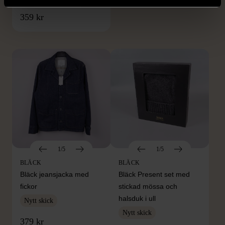
FRÅN SAMMA VARUMÄRKE
359 kr
Hitta produkter från samma varumärke
1/5
1/5
BLÄCK
BLÄCK
Bläck jeansjacka med
Bläck Present set med
fickor
stickad mössa och
halsduk i ull
Nytt skick
Nytt skick
379 kr