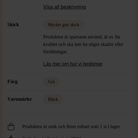
diskret logotyp på insidan. Passar både till
Visa all beskrivning
kostym och vardagsstil.
Skick
Mycket gott skick
Produkten är sparsamt använd, är av fin
kvalitet och ska inte ha några skador eller
förslitningar.
Läs mer om hur vi bedömer
Färg
Grå
Varumärke
Bläck
Produkten är unik och finns enbart som 1 st i lager.