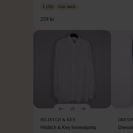
L (50)
Gott skick
259 kr
1/5
HILDITCH & KEY
DRESS
Hilditch & Key linneskjorta
Dressm