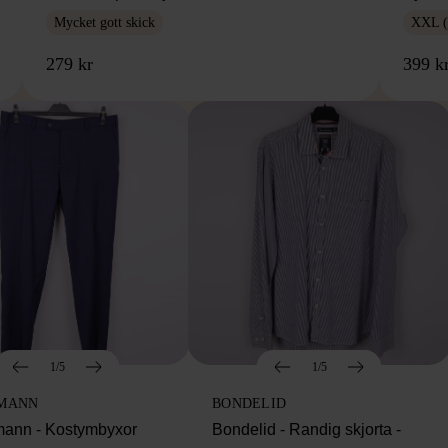
Mycket gott skick
XXL (
279 kr
399 k
1/5
1/5
MANN
BONDELID
ann - Kostymbyxor
Bondelid - Randig skjorta -