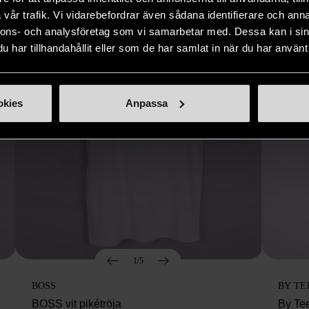
vår trafik. Vi vidarebefordrar även sådana identifierare och anna
nnons- och analysföretag som vi samarbetar med. Dessa kan i sin
har tillhandahållit eller som de har samlat in när du har använt 
okies
Anpassa
1/5
BOSS
BY TE
BOSS vit pikétröja
By Te