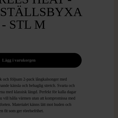
STÄLLSBYXA
 - STL M
k och följsam 2-pack långkalsonger med
ande känsla och behaglig stretch. Svarta och
rena med klassisk längd. Perfekt för kalla dagar
u vill hålla värmen utan att kompromissa med
orten. Materialet känns lätt mot huden och
en fit som ger rörelsefrihet.