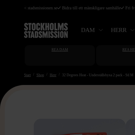
Hoppa
< stadsmissionen.se
Bidra till ett mänskligare samhälle
Fri f
till
huvudinnehåll
DAM
HERR
REA DAM
REA H
Start
Shop
Herr
32 Degrees Heat - Underställsbyxa 2 pack - Stl M