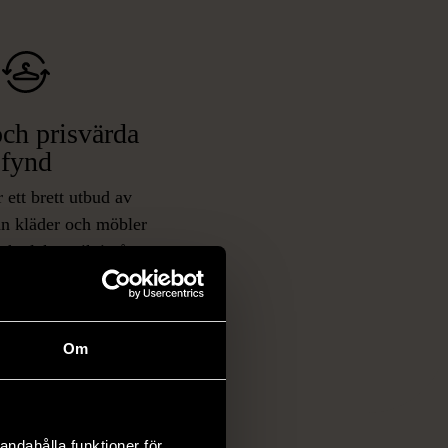
ch prisvärda
fynd
 ett brett utbud av
rån kläder och möbler
och elektronik i våra
har chansen att hitta
iginella föremål som
 i vanliga butiker.
ER
Om
andahålla funktioner för