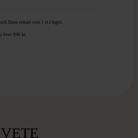
ch finns enbart som 1 st i lager.
öp över 990 kr.
.
MVETE