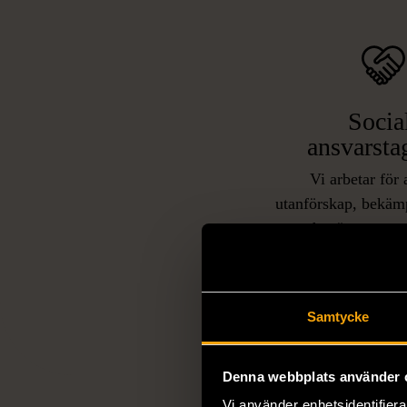
Socia
ansvarsta
Vi arbetar för 
utanförskap, bekäm
och stötta person
livssituationer och 
arbetstränar perso
utanför arbetsmark
L
Samtycke
eller annat 
Denna webbplats använder 
Vi använder enhetsidentifierar