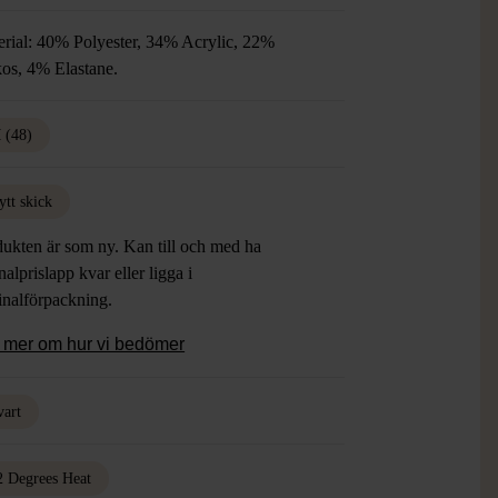
rial: 40% Polyester, 34% Acrylic, 22%
os, 4% Elastane.
 (48)
ytt skick
ukten är som ny. Kan till och med ha
nalprislapp kvar eller ligga i
inalförpackning.
 mer om hur vi bedömer
vart
2 Degrees Heat