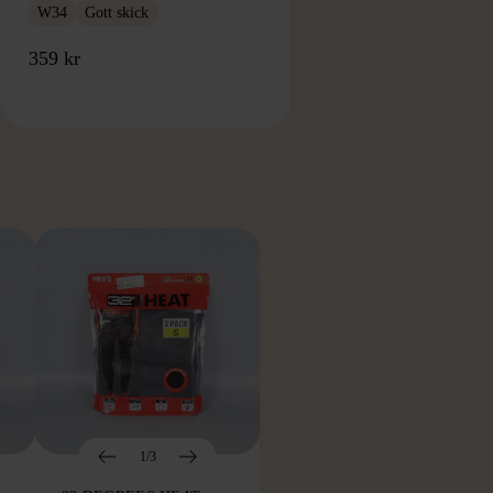
W34
Gott skick
359 kr
RKE
1/3