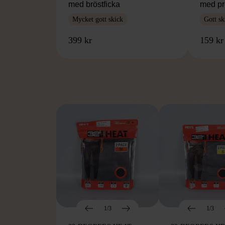
med bröstficka
med pr
Mycket gott skick
Gott sk
399 kr
159 kr
FR
1/3
1/3