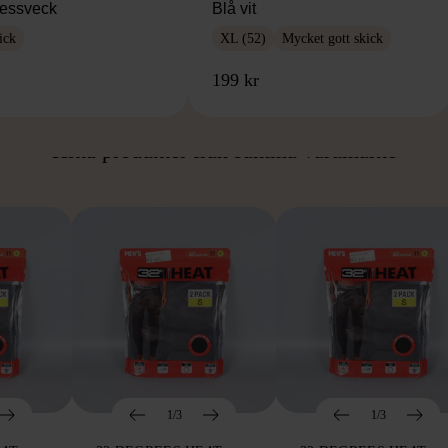
essveck
Blå vit
ick
XL (52)
Mycket gott skick
199 kr
ÅN SAMMA VARUMÄ
Hitta produkter från samma varumärke
1/3
1/3