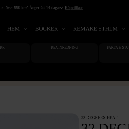
rakt över 990 kr
Ångerrätt 14 dagar
Köpvillkor
HEM
BÖCKER
REMAKE STHLM
ERR
REA INREDNING
FAKTA & ST
32 DEGREES HEAT
32 DEG