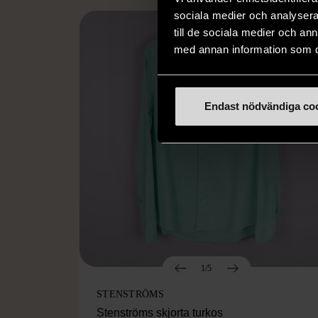
sociala medier och analysera 
till de sociala medier och a
med annan information som du 
Endast nödvändiga co
1/5
STENSTRÖMS
Stenströms skjorta turkos