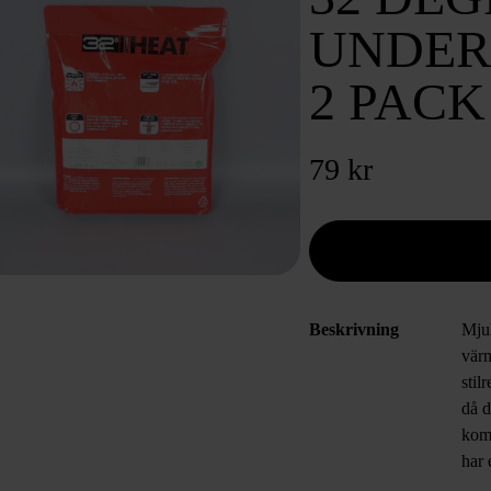
UNDER
2 PACK
79 kr
Beskrivning
Mju
värm
stil
då d
komf
har 