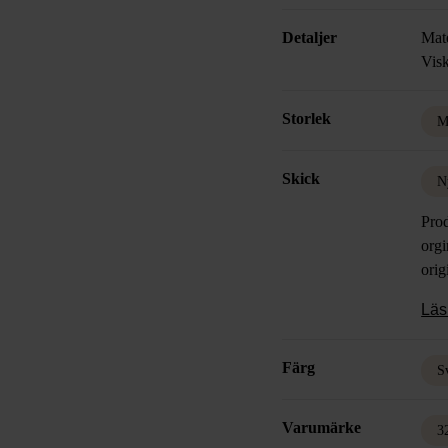
Detaljer
Mate
Visk
Storlek
M
Skick
N
Prod
orgi
orig
Läs
Färg
S
Varumärke
3