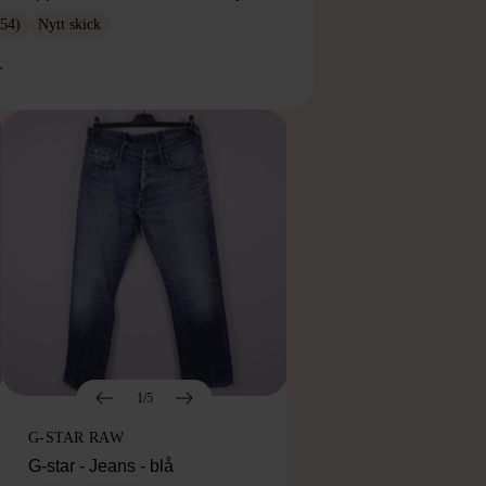
54)
Nytt skick
r
1/5
G-STAR RAW
G-star - Jeans - blå