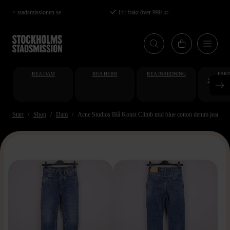
Hoppa
< stadsmissionen.se
Fri frakt över 990 kr
till
huvudinnehåll
REA DAM
REA HERR
REA INREDNING
FAKT
STUDENT
AT
Start
Shop
Dam
Acne Studios Blå Konst Climb mid blue cotton denim jeans 