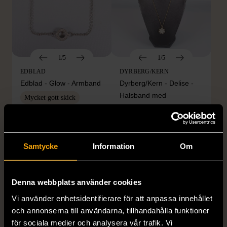
1/5
1/5
EDBLAD
DYRBERG/KERN
Edblad - Glow - Armband
Dyrberg/Kern - Delise -
Halsband med
Mycket gott skick
blomformat hänge
129 kr
Mycket gott skick
249 kr
Samtycke
Information
Om
Denna webbplats använder cookies
Vi använder enhetsidentifierare för att anpassa innehållet
och annonserna till användarna, tillhandahålla funktioner
för sociala medier och analysera vår trafik. Vi