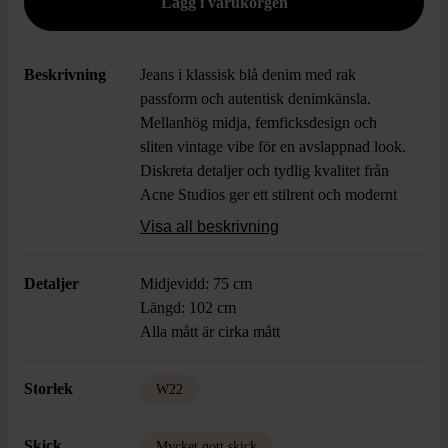
Beskrivning
Jeans i klassisk blå denim med rak
passform och autentisk denimkänsla.
Mellanhög midja, femficksdesign och
sliten vintage vibe för en avslappnad look.
Diskreta detaljer och tydlig kvalitet från
Acne Studios ger ett stilrent och modernt
intryck.
Visa all beskrivning
Detaljer
Midjevidd: 75 cm
Längd: 102 cm
Alla mått är cirka mått
Storlek
W22
Skick
Mycket gott skick