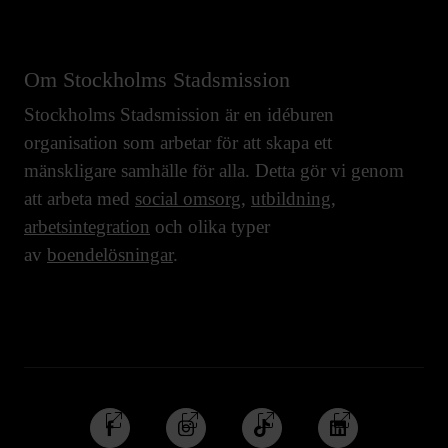
Om Stockholms Stadsmission
Stockholms Stadsmission är en idéburen
organisation som arbetar för att skapa ett
mänskligare samhälle för alla. Detta gör vi genom
att arbeta med
social omsorg
,
utbildning
,
arbetsintegration
och olika typer
av
boendelösningar
.
Följ
Följ
Följ
Följ
oss
oss
oss
oss