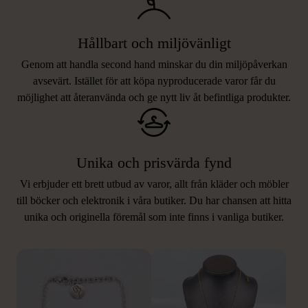
Hållbart och miljövänligt
Genom att handla second hand minskar du din miljöpåverkan
avsevärt. Istället för att köpa nyproducerade varor får du
möjlighet att återanvända och ge nytt liv åt befintliga produkter.
Unika och prisvärda fynd
Vi erbjuder ett brett utbud av varor, allt från kläder och möbler
LIKNANDE PRODUKTER
till böcker och elektronik i våra butiker. Du har chansen att hitta
unika och originella föremål som inte finns i vanliga butiker.
Hitta produkter som påminner om denna