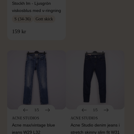
Stockh lm - Ljusgrön
viskosblus med v-ringning
S (34-36)
Gott skick
FRÅN SAMMA VARUMÄRKE
159 kr
Hitta produkter från samma varumärke
1/5
1/5
ACNE STUDIOS
ACNE STUDIOS
Acne max/vintage blue
Acne Studio denim jeans i
jeans W29 L32
stretch skinny slim fit W31