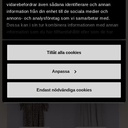
vidarebefordrar även sådana identifierare och annan
information från din enhet till de sociala medier och
annons- och analysföretag som vi samarbetar med.
1/5
1/5
Dessa kan i sin tur kombinera informationen med annan
SNÖ OF SWEDEN
RODEBJER
information som du har tillhandahållit eller som de har
SNÖ of Sweden -
Rodebjer - Mönstrad topp
samlat in när du har använt deras tjänster.
Halsband med
med knappdetalj
cirkelhänge
M (38-40)
Tillåt alla cookies
Gott skick
Mycket gott skick
169 kr
399 kr
Anpassa
Endast nödvändiga cookies