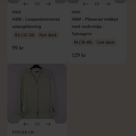
1/5
1/5
H&M
H&M
H&M - Leopardmönstrad
H&M - Plisserad midikjol
volangklänning
med resårmidja -
Salviagrön
XS (32-34)
Nytt skick
M (38-40)
Gott skick
99 kr
129 kr
1/5
STOCKH LM