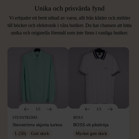
Unika och prisvärda fynd
Vi erbjuder ett brett utbud av varor, allt från kläder och möbler
LIKNANDE PRODUKTER
till böcker och elektronik i våra butiker. Du har chansen att hitta
unika och originella föremål som inte finns i vanliga butiker.
Hitta produkter som påminner om denna
1/5
1/5
STENSTRÖMS
BOSS
Stenströms skjorta turkos
BOSS vit pikétröja
L (50)
Gott skick
Mycket gott skick