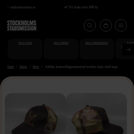
Hoppa
< stadsmissionen.se
Fri frakt över 990 kr
till
huvudinnehåll
REA DAM
REA HERR
REA INREDNING
FAKT
STUDENT
AT
Start
Shop
Herr
Adidas kamouflagemönstrad trucker keps med logo