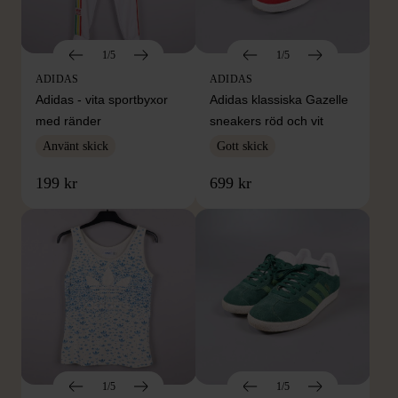
1/5
1/5
ADIDAS
ADIDAS
Adidas - vita sportbyxor
Adidas klassiska Gazelle
med ränder
sneakers röd och vit
Använt skick
Gott skick
199 kr
699 kr
1/5
1/5