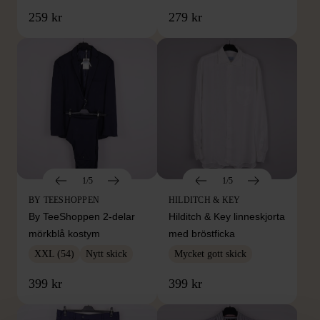
259 kr
279 kr
1/5
1/5
BY TEESHOPPEN
HILDITCH & KEY
By TeeShoppen 2-delar
Hilditch & Key linneskjorta
mörkblå kostym
med bröstficka
XXL (54)
Nytt skick
Mycket gott skick
399 kr
399 kr