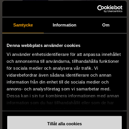
Samtycke
Information
Om
Denna webbplats använder cookies
1/5
1/5
Vi använder enhetsidentifierare för att anpassa innehållet
DRESSMANN
BONDELID
och annonserna till användarna, tillhandahålla funktioner
Dressmann -
Bondelid - Randig skjorta
för sociala medier och analysera vår trafik. Vi
Kostymbyxor med
- Blå vit
vidarebefordrar även sådana identifierare och annan
pressveck
XL (52)
information från din enhet till de sociala medier och
Gott skick
Mycket gott skick
annons- och analysföretag som vi samarbetar med.
Dessa kan i sin tur kombinera informationen med annan
159 kr
199 kr
information som du har tillhandahållit eller som de har
samlat in när du har använt deras tjänster.
Tillåt alla cookies