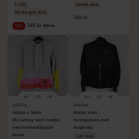
L (50)
Använt skick
Mycket gott skick
169 kr
349 kr
699 kr
50%
1/5
1/5
ADIDAS
ADIDAS
Adidas x Stella
Adidas svart
McCartney sport hoodie
träningsjacka med
med kontrastfärgade
dragkedja
ärmar
Gott skick