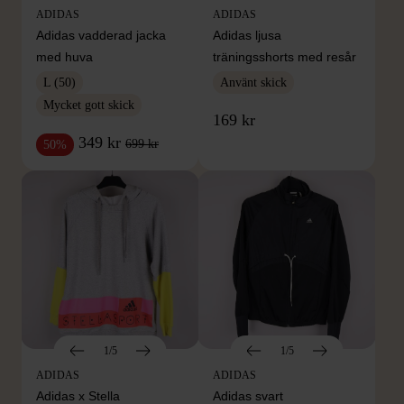
ADIDAS
ADIDAS
Adidas vadderad jacka
Adidas ljusa
med huva
träningsshorts med resår
L (50)
Använt skick
Mycket gott skick
169 kr
349 kr
699 kr
50%
1/5
1/5
ADIDAS
ADIDAS
Adidas x Stella
Adidas svart