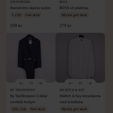
STENSTRÖMS
BOSS
Stenströms skjorta turkos
BOSS vit pikétröja
L (50)
Gott skick
Mycket gott skick
259 kr
279 kr
1/5
1/5
BY TEESHOPPEN
HILDITCH & KEY
By TeeShoppen 2-delar
Hilditch & Key linneskjorta
mörkblå kostym
med bröstficka
XXL (54)
Nytt skick
Mycket gott skick