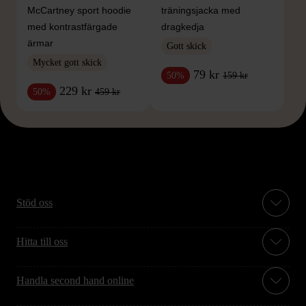
McCartney sport hoodie
träningsjacka med
med kontrastfärgade
dragkedja
ärmar
Gott skick
Mycket gott skick
79 kr
159 kr
50%
229 kr
459 kr
50%
Stöd oss
Hitta till oss
Handla second hand online