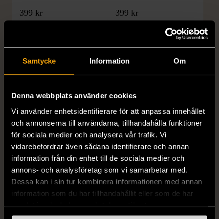
399 kr
399 kr
Samtycke
Information
Om
Denna webbplats använder cookies
Vi använder enhetsidentifierare för att anpassa innehållet
och annonserna till användarna, tillhandahålla funktioner
1/5
1/5
för sociala medier och analysera vår trafik. Vi
DRESSMANN
BONDELID
vidarebefordrar även sådana identifierare och annan
Dressmann -
Bondelid - Randig skjorta
information från din enhet till de sociala medier och
Kostymbyxor med
- Blå vit
annons- och analysföretag som vi samarbetar med.
pressveck
XL (52)
Dessa kan i sin tur kombinera informationen med annan
Gott skick
Mycket gott skick
information som du har tillhandahållit eller som de har
samlat in när du har använt deras tjänster.
159 kr
199 kr