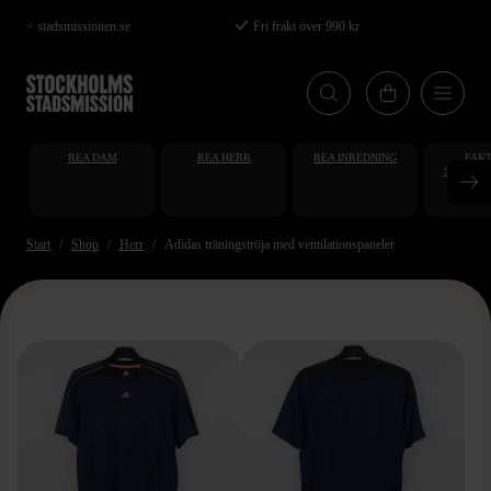
Hoppa
< stadsmissionen.se
Fri frakt över 990 kr
till
huvudinnehåll
REA DAM
REA HERR
REA INREDNING
FAKT
STUDENT
AT
Start
Shop
Herr
Adidas träningströja med ventilationspaneler