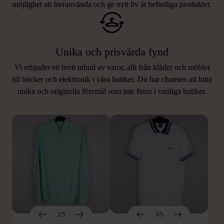
möjlighet att återanvända och ge nytt liv åt befintliga produkter.
Unika och prisvärda fynd
Vi erbjuder ett brett utbud av varor, allt från kläder och möbler
LIKNANDE PRODUKTER
till böcker och elektronik i våra butiker. Du har chansen att hitta
unika och originella föremål som inte finns i vanliga butiker.
Hitta produkter som påminner om denna
1/5
1/5