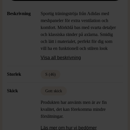
Beskrivning
Sportig träningströja från Adidas med
meshpaneler för extra ventilation och
komfort. Mörkblå bas med svarta detaljer
och klassiska ränder på axlarna. Smidig
och lätt i materialet, perfekt för dig som
vill ha en funktionell och stilren look
under träningspasset. Logotyp framtill i
Visa all beskrivning
orange ger en modern touch.
Storlek
S (46)
Skick
Gott skick
Produkten har använts men är av fin
kvalitet, det kan förekomma mindre
förslitningar.
Läs mer om hur vi bedömer