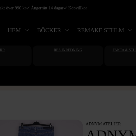
rakt över 990 kr
Ångerrätt 14 dagar
Köpvillkor
HEM
BÖCKER
REMAKE STHLM
ERR
REA INREDNING
FAKTA & ST
ADNYM ATELIER
ADNYM