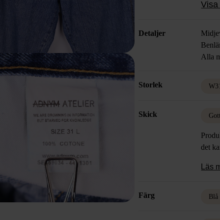
Visa 
Detaljer
Midje
Benlä
Alla m
Storlek
W3
Skick
Got
Produk
det k
Läs 
Färg
Blå