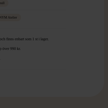
ull
YM Atelier
ch finns enbart som 1 st i lager.
öp över 990 kr.
.