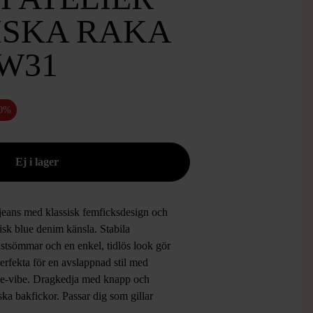
ISKA RAKA
W31
50%
jeans med klassisk femficksdesign och
isk blue denim känsla. Stabila
astsömmar och en enkel, tidlös look gör
erfekta för en avslappnad stil med
ge-vibe. Dragkedja med knapp och
ska bakfickor. Passar dig som gillar
, ikonisk denim.