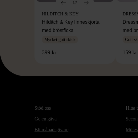
1/5
HILDITCH & KEY
DRESS
Hilditch & Key linneskjorta
Dressm
med bröstficka
med pr
Mycket gott skick
Gott sk
399 kr
159 kr
Stöd oss
Hitta t
Ge en gåva
Secon
Bli månadsgivare
Mötesp