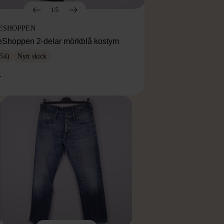
1/5
ESHOPPEN
eShoppen 2-delar mörkblå kostym
54)
Nytt skick
r