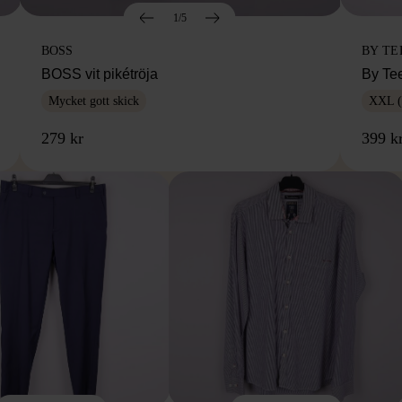
1/5
BOSS
BY TE
BOSS vit pikétröja
By Te
Mycket gott skick
XXL (
279 kr
399 k