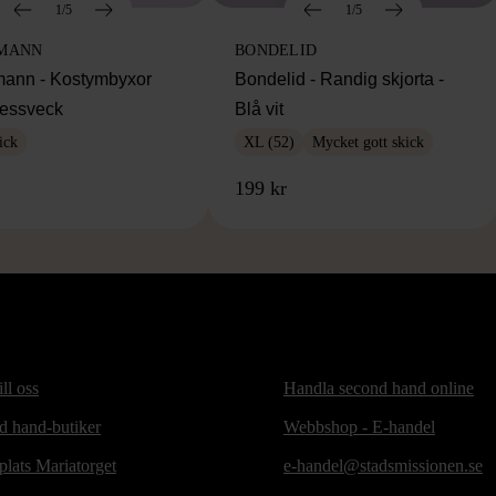
1/5
1/5
MANN
BONDELID
ann - Kostymbyxor
Bondelid - Randig skjorta -
essveck
Blå vit
ick
XL (52)
Mycket gott skick
199 kr
ill oss
Handla second hand online
d hand-butiker
Webbshop - E-handel
lats Mariatorget
e-handel@stadsmissionen.se