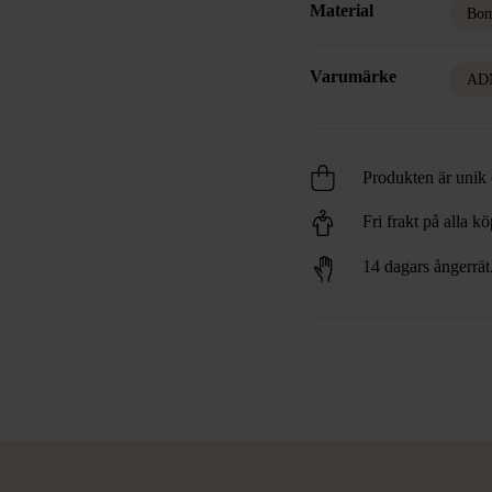
Material
Bom
Varumärke
ADN
Produkten är unik o
Fri frakt på alla k
14 dagars ångerrät