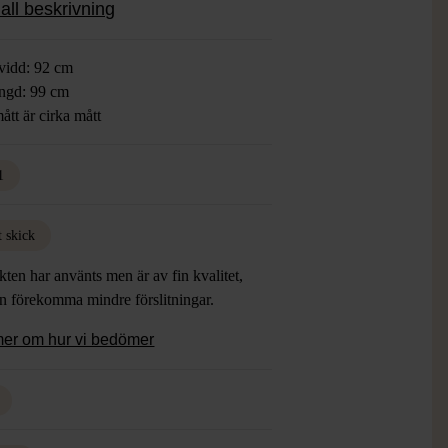
all beskrivning
vidd: 92 cm
ngd: 99 cm
ått är cirka mått
1
t skick
ten har använts men är av fin kvalitet,
an förekomma mindre förslitningar.
mer om hur vi bedömer