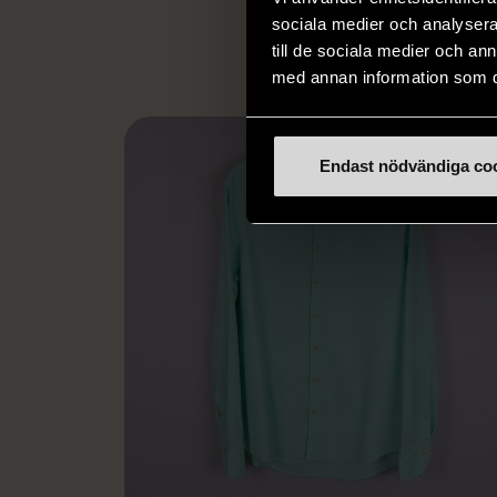
L
eller annat 
sociala medier och analysera 
till de sociala medier och a
med annan information som du 
Endast nödvändiga co