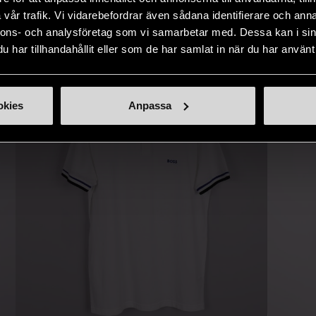
IKNANDE PRODUKT
sätt.
vår trafik. Vi vidarebefordrar även sådana identifierare och anna
Hitta produkter som påminner om denna
nnons- och analysföretag som vi samarbetar med. Dessa kan i sin
har tillhandahållit eller som de har samlat in när du har använt 
okies
Anpassa