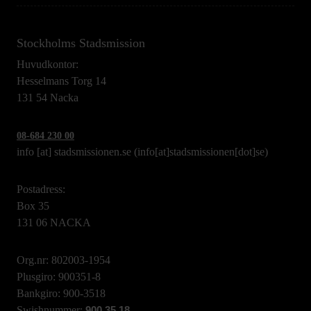
Stockholms Stadsmission
Huvudkontor:
Hesselmans Torg 14
131 54 Nacka
08-684 230 00
info
[at]
stadsmissionen.se
(info[at]stadsmissionen[dot]se)
Postadress:
Box 35
131 06 NACKA
Org.nr: 802003-1954
Plusgiro: 900351-8
Bankgiro: 900-3518
Swishnummer:
900 35 18