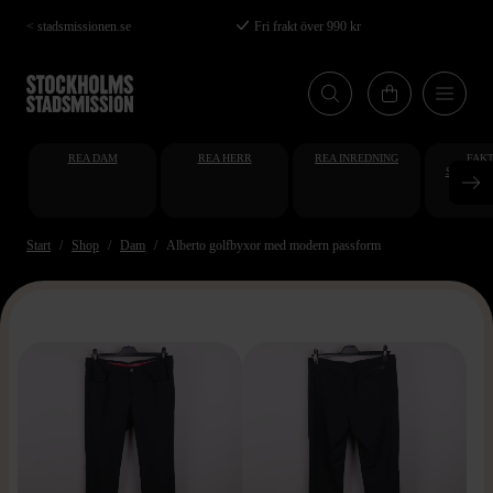
Hoppa
< stadsmissionen.se
Fri frakt över 990 kr
till
huvudinnehåll
REA DAM
REA HERR
REA INREDNING
FAKT
STUDENT
AT
Start
Shop
Dam
Alberto golfbyxor med modern passform