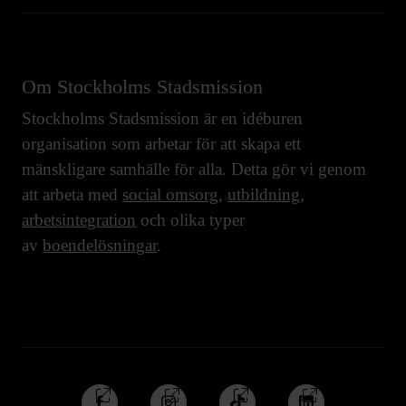
Om Stockholms Stadsmission
Stockholms Stadsmission är en idéburen
organisation som arbetar för att skapa ett
mänskligare samhälle för alla. Detta gör vi genom
att arbeta med
social omsorg
,
utbildning
,
arbetsintegration
och olika typer
av
boendelösningar
.
Följ
Följ
Följ
Följ