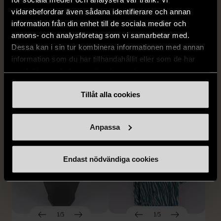
vidarebefordrar även sådana identifierare och annan
1/5
1/5
information från din enhet till de sociala medier och
EDBLAD
DYRBERG/KERN
annons- och analysföretag som vi samarbetar med.
Edblad - Glow - Armband
Dyrberg/Kern - Delise -
Dessa kan i sin tur kombinera informationen med annan
Halsband med
Mycket gott skick
information som du har tillhandahållit eller som de har
blomformat hänge
samlat in när du har använt deras tjänster.
129 kr
Mycket gott skick
Tillåt alla cookies
249 kr
Anpassa
Endast nödvändiga cookies
1/5
1/5