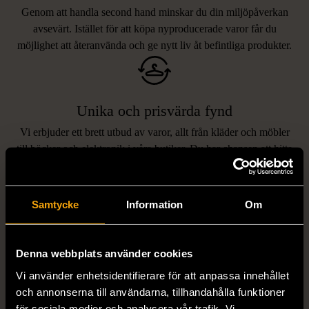
Genom att handla second hand minskar du din miljöpåverkan
avsevärt. Istället för att köpa nyproducerade varor får du
möjlighet att återanvända och ge nytt liv åt befintliga produkter.
Unika och prisvärda fynd
Vi erbjuder ett brett utbud av varor, allt från kläder och möbler
LIKNANDE PRODUKTER
till böcker och elektronik i våra butiker. Du har chansen att hitta
unika och originella föremål som inte finns i vanliga butiker.
Hitta produkter som påminner om denna
Samtycke
Information
Om
Denna webbplats använder cookies
Vi använder enhetsidentifierare för att anpassa innehållet
och annonserna till användarna, tillhandahålla funktioner
för sociala medier och analysera vår trafik. Vi