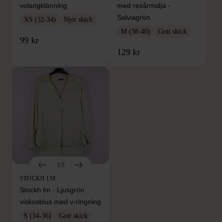
volangklänning
med resårmidja -
Salviagrön
XS (32-34)
Nytt skick
M (38-40)
Gott skick
99 kr
129 kr
1/5
STOCKH LM
Stockh lm - Ljusgrön
viskosblus med v-ringning
S (34-36)
Gott skick