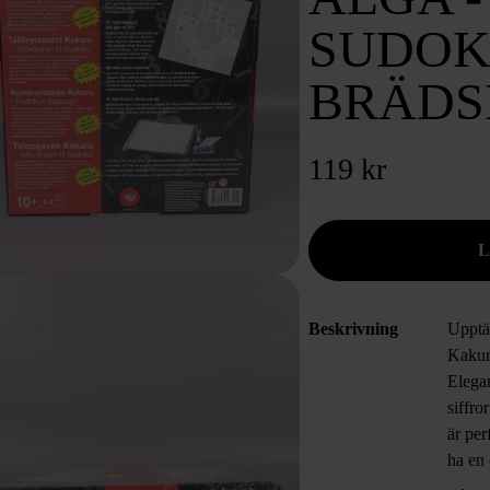
SUDO
BRÄDS
119 kr
Beskrivning
Upptä
Kakuro
Elega
siffro
är per
ha en
10 år 