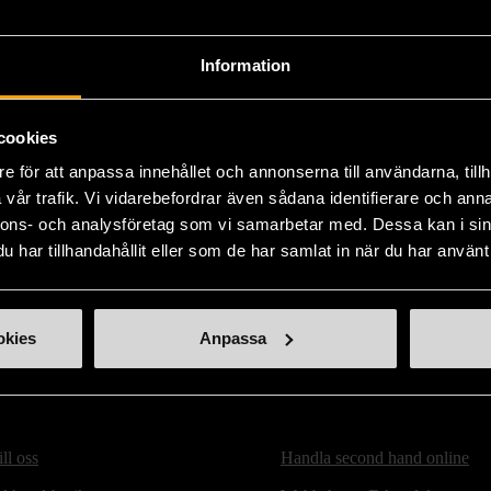
Produkten är unik o
Fri frakt på alla k
Information
14 dagars ångerrät
cookies
e för att anpassa innehållet och annonserna till användarna, tillh
vår trafik. Vi vidarebefordrar även sådana identifierare och anna
nnons- och analysföretag som vi samarbetar med. Dessa kan i sin
har tillhandahållit eller som de har samlat in när du har använt 
okies
Anpassa
ill oss
Handla second hand online