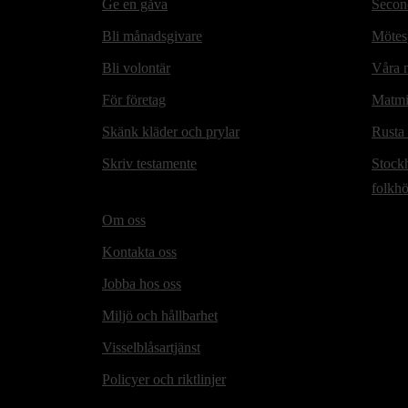
Ge en gåva
Secon
Bli månadsgivare
Mötesp
Bli volontär
Våra m
För företag
Matmi
Skänk kläder och prylar
Rusta
Skriv testamente
Stock
folkh
Om oss
Kontakta oss
Jobba hos oss
Miljö och hållbarhet
Visselblåsartjänst
Policyer och riktlinjer