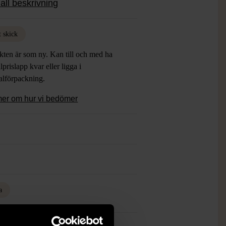
all beskrivning
t skick
kten är som ny. Kan till och med ha
lprislapp kvar eller ligga i
alförpackning.
mer om hur vi bedömer
a