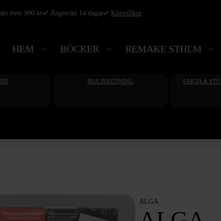
rakt över 990 kr
Ångerrätt 14 dagar
Köpvillkor
HEM
BÖCKER
REMAKE STHLM
ERR
REA INREDNING
FAKTA & ST
ALGA
ALGA -