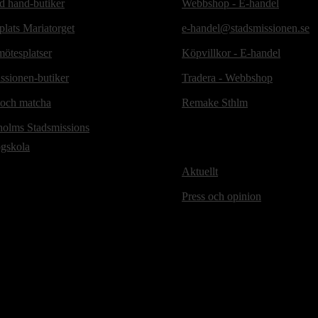
d hand-butiker
Webbshop - E-handel
lats Mariatorget
e-handel@stadsmissionen.se
ötesplatser
Köpvillkor - E-handel
ssionen-butiker
Tradera - Webbshop
 och matcha
Remake Sthlm
holms Stadsmissions
ögskola
Aktuellt
Press och opinion