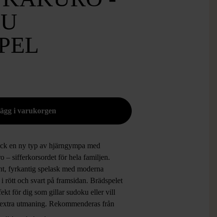
KU
PEL
ck en ny typ av hjärngympa med
 – sifferkorsordet för hela familjen.
nt, fyrkantig spelask med moderna
r i rött och svart på framsidan. Brädspelet
fekt för dig som gillar sudoku eller vill
 extra utmaning. Rekommenderas från
och passar 1 till 4 spelare.