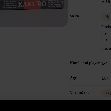
Visa 
Skick
Nyt
Produ
orgina
origin
Läs 
Number of players
1-4
Age
10+
Varumärke
Alg