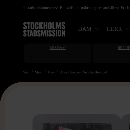
Hoppa
< stadsmissionen.se
Bidra till ett mänskligare samhälle
Fri f
till
huvudinnehåll
DAM
HERR
REA DAM
REA H
Start
Shop
Hem
Alga - Kakuro - Sudoku Brädspel