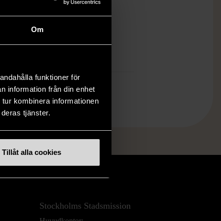
ch finns enbart som 1 st i lager.
öp över 990 kr.
Om
.
andahålla funktioner för
n information från din enhet
 tur kombinera informationen
deras tjänster.
Tillåt alla cookies
Stockholms Stadsmission
Huvudkontor: