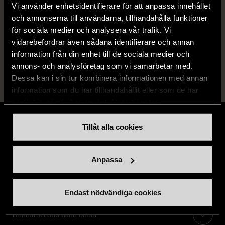
Vi använder enhetsidentifierare för att anpassa innehållet
Fri frakt på alla köp över 990 kr.
och annonserna till användarna, tillhandahålla funktioner
för sociala medier och analysera vår trafik. Vi
14 dagars ångerrät.
vidarebefordrar även sådana identifierare och annan
information från din enhet till de sociala medier och
annons- och analysföretag som vi samarbetar med.
Dessa kan i sin tur kombinera informationen med annan
information som du har tillhandahållit eller som de har
samlat in när du har använt deras tjänster.
Tillåt alla cookies
Stöd oss
Anpassa
Hitta till oss
Endast nödvändiga cookies
Handla second hand online