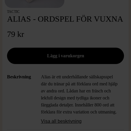
TACTIC
ALIAS - ORDSPEL FÖR VUXNA
79 kr
Beskrivning
Alias är ett underhållande sällskapsspel
där du tränar på att förklara ord med hjälp
av andra ord. Lådan har en fräsch och
lekfull design med tydliga ikoner och
färgglada detaljer. Innehåller 800 ord att
förklara för extra variation och utmaning.
Passar för större pratmakare och har en
Visa all beskrivning
klassisk boxform som är lätt att ta med till