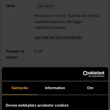
spelkvällen.
Skick
Nytt skick
Produkten är som ny. Kan till och med ha
orginalprislapp kvar eller ligga i
originalförpackning.
Läs mer om hur vi bedömer
Number of
4-16
players
Age
13+
Varumärke
Tactic
Samtycke
Information
Om
Denna webbplats använder cookies
Produkten är unik och finns enbart som 1 st i lager.