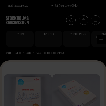
Hoppa
< stadsmissionen.se
Fri frakt över 990 kr
till
huvudinnehåll
REA DAM
REA HERR
REA INREDNING
FAKT
STUDENT
AT
Start
Shop
Hem
Alias - ordspel för vuxna