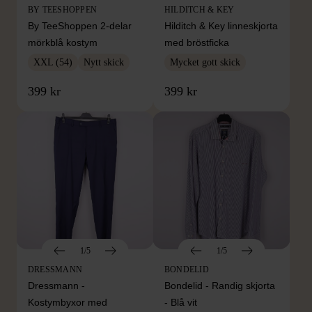
BY TEESHOPPEN
HILDITCH & KEY
By TeeShoppen 2-delar
Hilditch & Key linneskjorta
mörkblå kostym
med bröstficka
XXL (54)
Nytt skick
Mycket gott skick
399 kr
399 kr
1/5
1/5
DRESSMANN
BONDELID
Dressmann -
Bondelid - Randig skjorta
Kostymbyxor med
- Blå vit