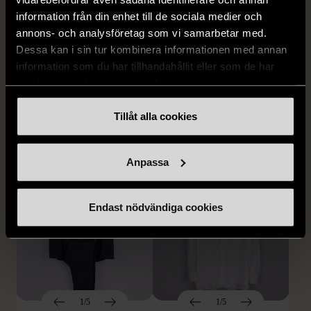
information från din enhet till de sociala medier och
annons- och analysföretag som vi samarbetar med.
Dessa kan i sin tur kombinera informationen med annan
1/5
1/5
information som du har tillhandahållit eller som de har
STENSTRÖMS
BOSS
samlat in när du har använt deras tjänster.
Stenströms skjorta turkos
BOSS vit pikétröja
L (50)
Gott skick
Mycket gott skick
Tillåt alla cookies
259 kr
279 kr
Anpassa
Endast nödvändiga cookies
1/5
1/5