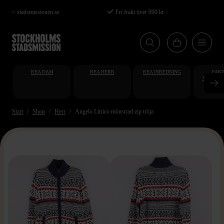
Hoppa
< stadsmissionen.se
Fri frakt över 990 kr
till
huvudinnehåll
REA DAM
REA HERR
REA INREDNING
FAKT
STUDENT
AT
Start
Shop
Herr
Angelo Litrico mönstrad zip tröja