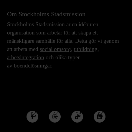
Om Stockholms Stadsmission
Stockholms Stadsmission är en idéburen
organisation som arbetar för att skapa ett
mänskligare samhälle för alla. Detta gör vi genom
att arbeta med
social omsorg
,
utbildning
,
arbetsintegration
och olika typer
av
boendelösningar
.
Följ
Följ
Följ
Följ
oss
oss
oss
oss
på
på
på
på