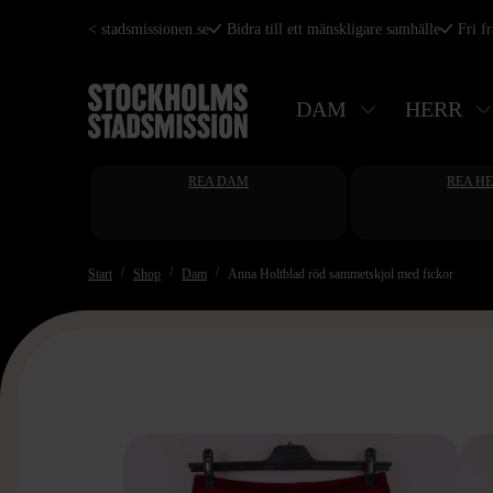
Hoppa
< stadsmissionen.se
Bidra till ett mänskligare samhälle
Fri f
till
huvudinnehåll
DAM
HERR
REA DAM
REA H
Start
Shop
Dam
Anna Holtblad röd sammetskjol med fickor