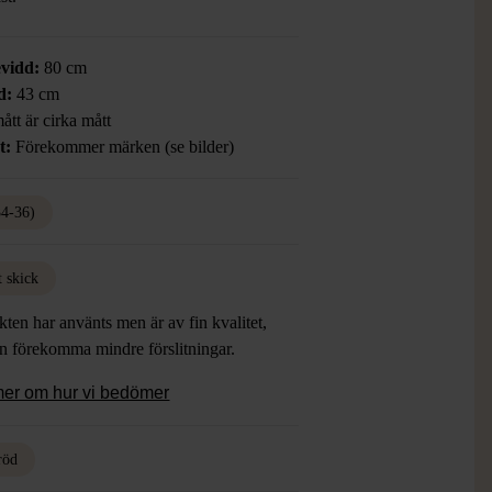
vidd:
80 cm
d:
43 cm
ått är cirka mått
t:
Förekommer märken (se bilder)
34-36)
t skick
ten har använts men är av fin kvalitet,
an förekomma mindre förslitningar.
mer om hur vi bedömer
röd