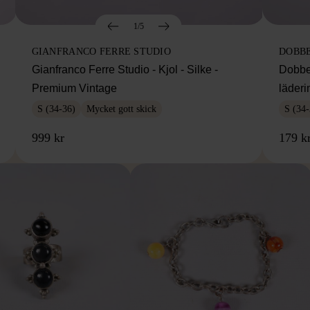
1/5
GIANFRANCO FERRE STUDIO
DOBB
Gianfranco Ferre Studio - Kjol - Silke -
Dobbe
Premium Vintage
läderi
S (34-36)
Mycket gott skick
S (34-
999 kr
179 k