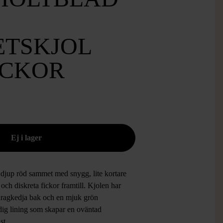
TSKJOL
ICKOR
 djup röd sammet med snygg, lite kortare
t och diskreta fickor framtill. Kjolen har
dragkedja bak och en mjuk grön
dig lining som skapar en oväntad
ast.