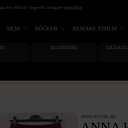
rakt över 990 kr
Ångerrätt 14 dagar
Köpvillkor
HEM
BÖCKER
REMAKE STHLM
ERR
REA INREDNING
FAKTA & ST
ANNA HOLTBLAD
ANNA 