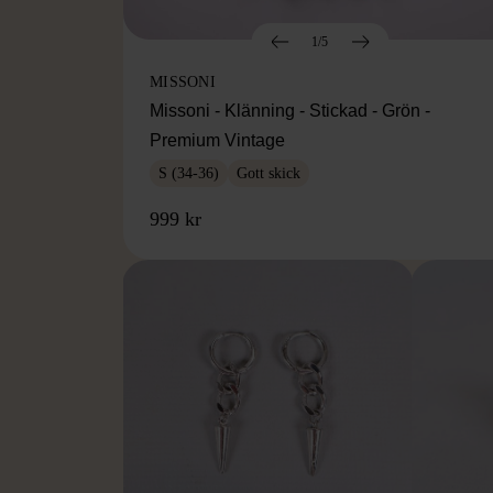
1/5
MISSONI
Missoni - Klänning - Stickad - Grön -
Premium Vintage
S (34-36)
Gott skick
999 kr