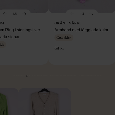
1/5
1/5
UM
OKÄNT MÄRKE
 Ring i sterlingsilver
Armband med färgglada kulor
arta stenar
Gott skick
ick
69 kr
ÅN SAMMA VARUMÄ
Hitta produkter från samma varumärke