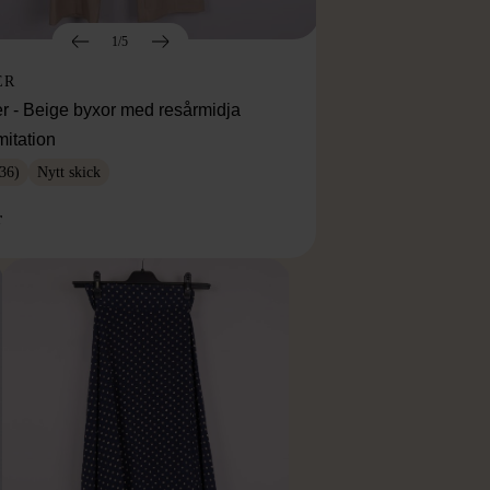
1/5
ER
r - Beige byxor med resårmidja
mitation
36)
Nytt skick
r