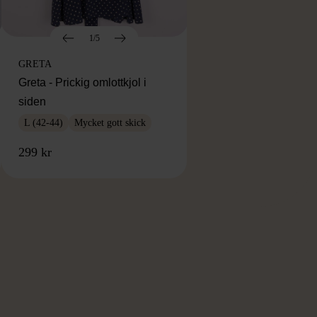
1/5
GRETA
Greta - Prickig omlottkjol i
siden
L (42-44)
Mycket gott skick
299 kr
RKE