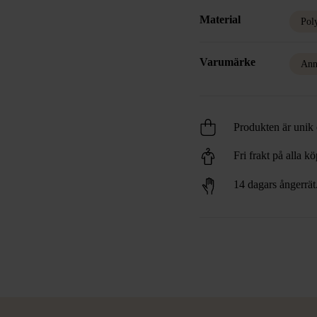
Material
Pol
Varumärke
Ann
Produkten är unik o
Fri frakt på alla k
14 dagars ångerrät