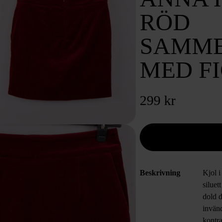
RÖD
SAMME
MED F
299 kr
Beskrivning
Kjol i
siluet
dold 
invän
kontr