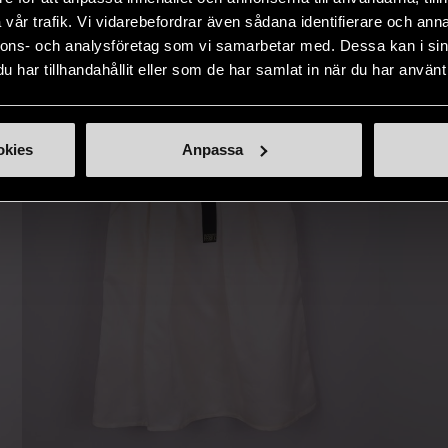
IKNANDE PRODUKT
sätt.
vår trafik. Vi vidarebefordrar även sådana identifierare och anna
nnons- och analysföretag som vi samarbetar med. Dessa kan i sin
Hitta produkter som påminner om denna
har tillhandahållit eller som de har samlat in när du har använt 
okies
Anpassa