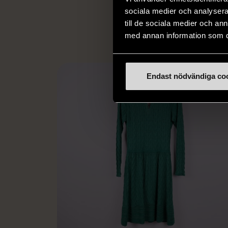
L
eller annat 
sociala medier och analysera 
till de sociala medier och a
med annan information som du 
Endast nödvändiga co