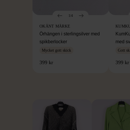
1/4
OKÄNT MÄRKE
KUMK
Örhängen i sterlingsilver med
KumKum
spikberlocker
med sv
Mycket gott skick
Gott sk
399 kr
399 kr
FR