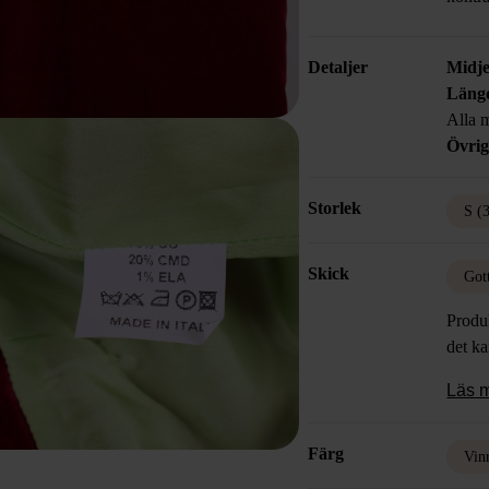
Detaljer
Midje
Läng
Alla m
Övrig
Storlek
S (
Skick
Got
Produk
det k
Läs 
Färg
Vin