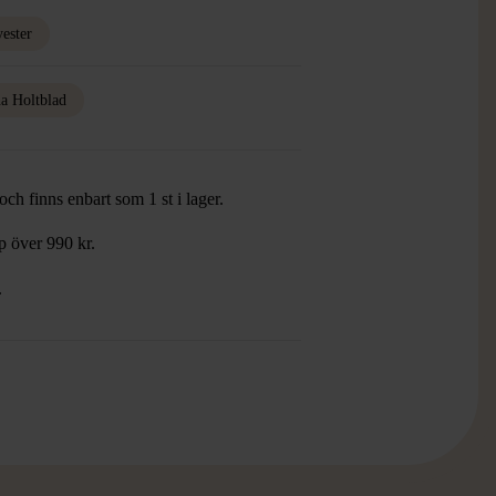
yester
a Holtblad
ch finns enbart som 1 st i lager.
öp över 990 kr.
.