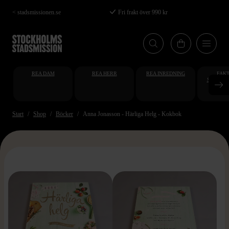
Hoppa
< stadsmissionen.se
Fri frakt över 990 kr
till
huvudinnehåll
REA DAM
REA HERR
REA INREDNING
FAKT
STUDENT
AT
Start
Shop
Böcker
Anna Jonasson - Härliga Helg - Kokbok
>