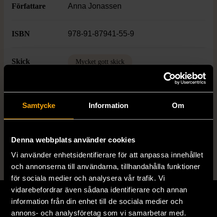
Författare
Anna Jonassen
ISBN
978-91-87941-55-9
Skick
Mycket gott skick
Produkten är sparsamt använd, är av fin
kvalitet och ska inte ha några skador eller
förslitningar.
Samtycke
Information
Om
Läs mer om hur vi bedömer
Denna webbplats använder cookies
Vi använder enhetsidentifierare för att anpassa innehållet
och annonserna till användarna, tillhandahålla funktioner
för sociala medier och analysera vår trafik. Vi
vidarebefordrar även sådana identifierare och annan
information från din enhet till de sociala medier och
annons- och analysföretag som vi samarbetar med.