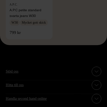
A.P.C.
A.P.C petite standard
svarta jeans W30
W30
Mycket gott skick
799 kr
Stöd oss
Hitta till oss
Handla second hand online