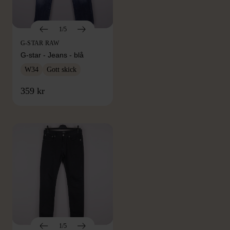
1/5
G-STAR RAW
G-star - Jeans - blå
W34
Gott skick
FRÅN SAMMA VARUMÄRKE
359 kr
Hitta produkter från samma varumärke
1/5