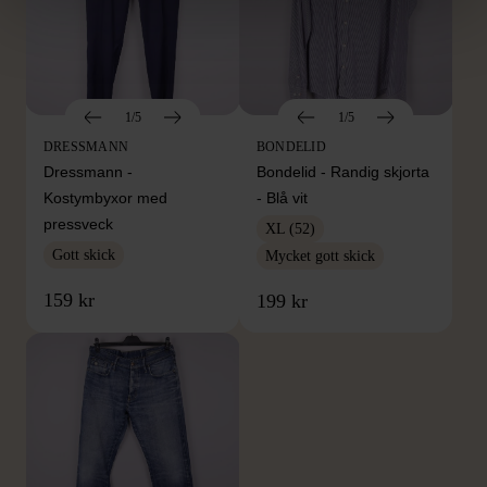
1/5
1/5
DRESSMANN
BONDELID
Dressmann -
Bondelid - Randig skjorta
Kostymbyxor med
- Blå vit
pressveck
XL (52)
Gott skick
Mycket gott skick
159 kr
199 kr