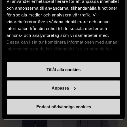
Vi använder enhetsidentifierare för att anpassa innehållet
och annonserna till användarna, tillhandahålla funktioner
för sociala medier och analysera vår trafik. Vi
vidarebefordrar även sådana identifierare och annan
information från din enhet till de sociala medier och
annons- och analysföretag som vi samarbetar med.
Dessa kan i sin tur kombinera informationen med annan
information som du har tillhandahållit eller som de har
1/5
1/5
samlat in när du har använt deras tjänster.
BY TEESHOPPEN
HILDITCH & KEY
By TeeShoppen 2-delar
Hilditch & Key linneskjorta
Tillåt alla cookies
mörkblå kostym
med bröstficka
XXL (54)
Nytt skick
Mycket gott skick
Anpassa
399 kr
399 kr
Endast nödvändiga cookies