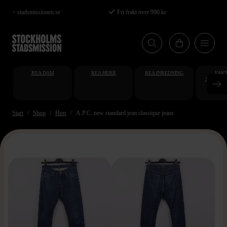
Hoppa
< stadsmissionen.se
Fri frakt över 990 kr
till
huvudinnehåll
REA DAM
REA HERR
REA INREDNING
FAKT
STUDENT
AT
Start
Shop
Herr
A.P.C. new standard jean classique jeans