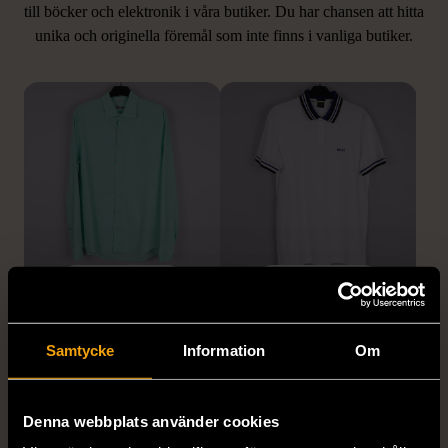
LIKNANDE PRODUKTER
till böcker och elektronik i våra butiker. Du har chansen att hitta
unika och originella föremål som inte finns i vanliga butiker.
Hitta produkter som påminner om denna
1/5
1/5
STENSTRÖMS
BOSS
Stenströms skjorta turkos
BOSS vit pikétröja
Samtycke
Information
Om
L (50)
Gott skick
Mycket gott skick
259 kr
279 kr
Denna webbplats använder cookies