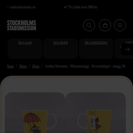
Hoppa
< stadsmissionen.se
Fri frakt över 990 kr
till
huvudinnehåll
REA DAM
REA HERR
REA INREDNING
FAKT
STUDENT
AT
Start
Shop
Hem
Arabia Moomin - Muminmugg - Kronstämpel - mugg 30 cl