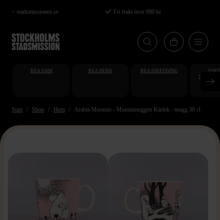
Hoppa
< stadsmissionen.se
Fri frakt över 990 kr
till
huvudinnehåll
REA DAM
REA HERR
REA INREDNING
FAKT
STUDENT
AT
Start
Shop
Hem
Arabia Moomin - Muminmuggen Kärlek - mugg 30 cl