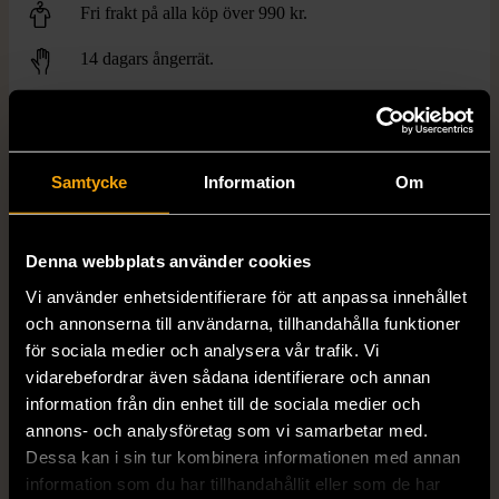
Fri frakt på alla köp över 990 kr.
14 dagars ångerrät.
Samtycke
Information
Om
FRÅN SAMMA VARUMÄRKE
Denna webbplats använder cookies
Hitta produkter från samma varumärke
Vi använder enhetsidentifierare för att anpassa innehållet
och annonserna till användarna, tillhandahålla funktioner
för sociala medier och analysera vår trafik. Vi
vidarebefordrar även sådana identifierare och annan
information från din enhet till de sociala medier och
annons- och analysföretag som vi samarbetar med.
Dessa kan i sin tur kombinera informationen med annan
information som du har tillhandahållit eller som de har