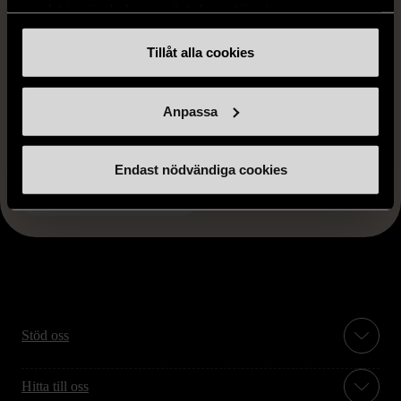
samlat in när du har använt deras tjänster.
1/5
Tillåt alla cookies
ARABIA FINLAND
Arabia Nuutajärv Pentti
Santalahti Glasskål med
Anpassa
fyrkantig bas
Gott skick
Endast nödvändiga cookies
249 kr
Stöd oss
Hitta till oss