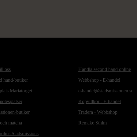
ill oss
Handla second hand online
d hand-butiker
Webbshop - E-handel
lats Mariatorget
e-handel@stadsmissionen.se
ötesplatser
Köpvillkor - E-handel
ssionen-butiker
Tradera - Webbshop
 och matcha
Remake Sthlm
holms Stadsmissions