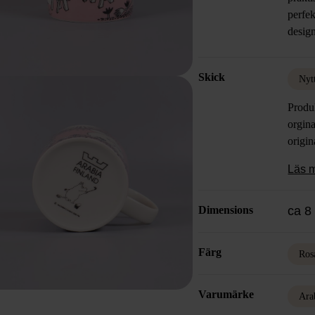
perfek
desig
Skick
Nyt
Produ
orgina
origin
Läs 
Dimensions
ca 8
Färg
Ros
Varumärke
Ara