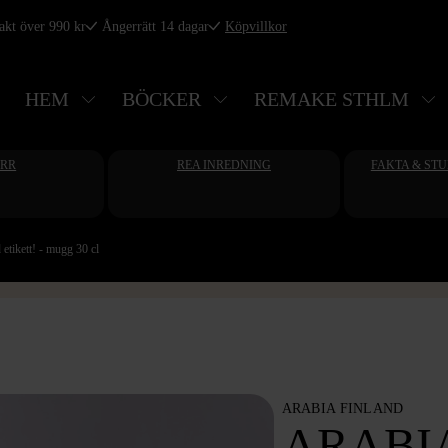
rakt över 990 kr
Ångerrätt 14 dagar
Köpvillkor
HEM
BÖCKER
REMAKE STHLM
ERR
REA INREDNING
FAKTA & ST
ikett! - mugg 30 cl
ARABIA FINLAND
ARABI