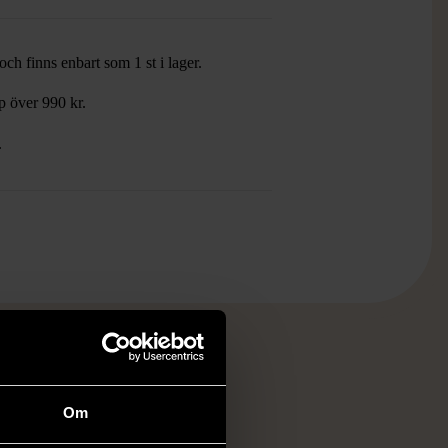
ch finns enbart som 1 st i lager.
öp över 990 kr.
.
RKE
Om