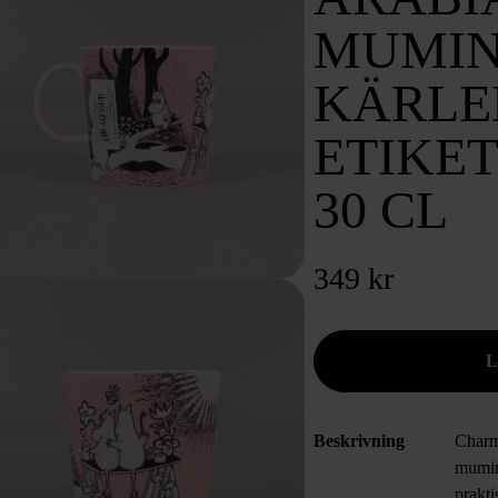
MUMI
KÄRLE
ETIKET
30 CL
349 kr
Beskrivning
Charm
mumin
prakti