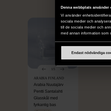
Denna webbplats använder 
Vi använder enhetsidentifierar
sociala medier och analysera 
till de sociala medier och a
med annan information som du 
Endast nödvändiga co
1/5
ARABIA FINLAND
Arabia Nuutajärv
Pentti Santalahti
Glasskål med
fyrkantig bas