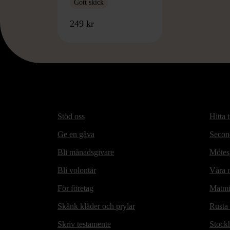
Gott skick
249 kr
Stöd oss
Hitta t
Ge en gåva
Secon
Bli månadsgivare
Mötesp
Bli volontär
Våra m
För företag
Matmi
Skänk kläder och prylar
Rusta
Skriv testamente
Stock