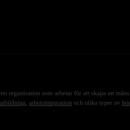
n
n organisation som arbetar för att skapa ett mänskl
utbildning
,
arbetsintegration
och olika typer av
boe