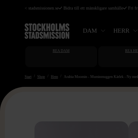
Hoppa
< stadsmissionen.se
Bidra till ett mänskligare samhälle
Fri f
till
huvudinnehåll
DAM
HERR
REA DAM
REA H
Start
Shop
Hem
Arabia Moomin - Muminmuggen Kärlek - Ny med et