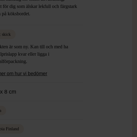
t för dig som älskar lekfull och färgstark
n på köksbordet.
t skick
kten är som ny. Kan till och med ha
lprislapp kvar eller ligga i
alförpackning.
mer om hur vi bedömer
 x 8 cm
a
bia Finland