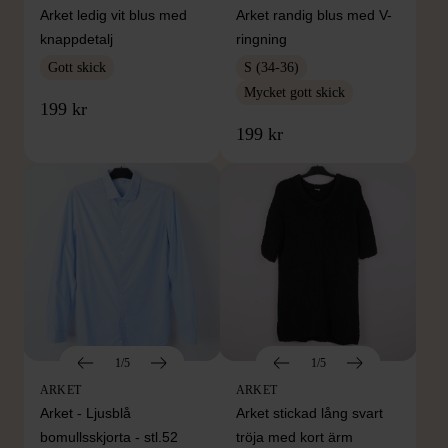
Arket ledig vit blus med
Arket randig blus med V-
knappdetalj
ringning
Gott skick
S (34-36)
Mycket gott skick
199 kr
199 kr
1/5
1/5
ARKET
ARKET
Arket - Ljusblå
Arket stickad lång svart
bomullsskjorta - stl.52
tröja med kort ärm