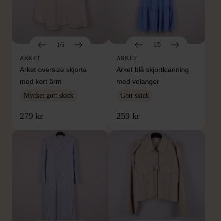
1/5
1/5
ARKET
ARKET
Arket oversize skjorta
Arket blå skjortklänning
med kort ärm
med volanger
Mycket gott skick
Gott skick
279 kr
259 kr