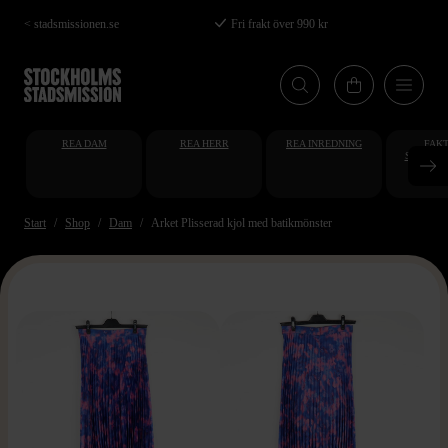
Hoppa
< stadsmissionen.se
Fri frakt över 990 kr
till
huvudinnehåll
REA DAM
REA HERR
REA INREDNING
FAKT
STUDENT
AT
Start
Shop
Dam
Arket Plisserad kjol med batikmönster