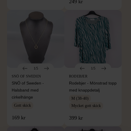
249 kr
1/5
1/5
SNÖ OF SWEDEN
RODEBJER
SNÖ of Sweden -
Rodebjer - Mönstrad topp
Halsband med
med knappdetalj
cirkelhänge
M (38-40)
Gott skick
Mycket gott skick
169 kr
399 kr