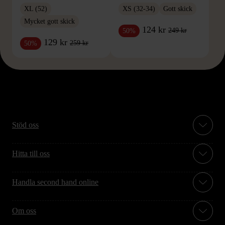
XL (52)
XS (32-34)
Gott skick
Mycket gott skick
124 kr
249 kr
50%
129 kr
259 kr
50%
Stöd oss
Hitta till oss
Handla second hand online
Om oss