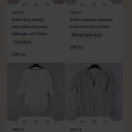
1/5
1/5
ARKET
ARKET
Arket lång randig
Arket croppad oversize
skjortklänning med
jacka med stora fickor
ståkrage och fickor
Mycket gott skick
Gott skick
299 kr
299 kr
1/5
1/5
ARKET
ARKET