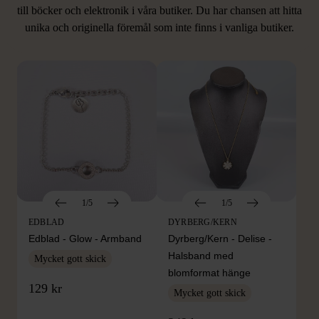
LIKNANDE PRODUKTER
till böcker och elektronik i våra butiker. Du har chansen att hitta
unika och originella föremål som inte finns i vanliga butiker.
Hitta produkter som påminner om denna
1/5
1/5
EDBLAD
DYRBERG/KERN
Edblad - Glow - Armband
Dyrberg/Kern - Delise -
Halsband med
Mycket gott skick
blomformat hänge
129 kr
Mycket gott skick