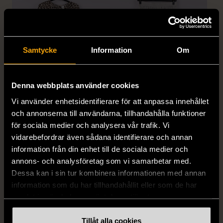
Samtycke
Information
Om
Denna webbplats använder cookies
1/5
1/5
Vi använder enhetsidentifierare för att anpassa innehållet
H&M
H&M
och annonserna till användarna, tillhandahålla funktioner
H&M - Leopardmönstrad
H&M - Plisserad midikjol
för sociala medier och analysera vår trafik. Vi
volangklänning
med resårmidja -
vidarebefordrar även sådana identifierare och annan
Salviagrön
XS (32-34)
Nytt skick
information från din enhet till de sociala medier och
M (38-40)
Gott skick
annons- och analysföretag som vi samarbetar med.
99 kr
Dessa kan i sin tur kombinera informationen med annan
129 kr
information som du har tillhandahållit eller som de har
samlat in när du har använt deras tjänster.
Tillåt alla cookies