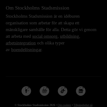
Om Stockholms Stadsmission
Stockholms Stadsmission är en idéburen
organisation som arbetar för att skapa ett
mänskligare samhälle för alla. Detta gör vi genom
att arbeta med
social omsorg
,
utbildning
,
arbetsintegration
och olika typer
av
boendelösningar
.
Följ
Följ
Följ
Följ
oss
oss
oss
oss
på
på
på
på
© Stockholms Stadsmission 2026
•
Om cookies
•
Tillgänglighet på
Facebook
Instagram
TikTok
Linkedin