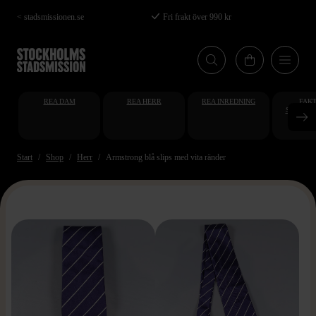
Hoppa
< stadsmissionen.se
Fri frakt över 990 kr
till
huvudinnehåll
REA DAM
REA HERR
REA INREDNING
FAKT
STUDENT
AT
Start
Shop
Herr
Armstrong blå slips med vita ränder