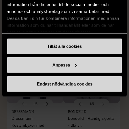
information från din enhet till de sociala medier och
BY TEESHOPPEN
HILDITCH & KEY
By TeeShoppen 2-delar
Hilditch & Key linneskjorta
annons- och analysföretag som vi samarbetar med.
mörkblå kostym
med bröstficka
Dessa kan i sin tur kombinera informationen med annan
information som du har tillhandahållit eller som de har
XXL (54)
Nytt skick
Mycket gott skick
samlat in när du har använt deras tjänster.
399 kr
399 kr
Tillåt alla cookies
Anpassa
Endast nödvändiga cookies
1/5
1/5
DRESSMANN
BONDELID
Dressmann -
Bondelid - Randig skjorta
Kostymbyxor med
- Blå vit