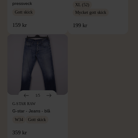
pressveck
XL (52)
Gott skick
Mycket gott skick
159 kr
199 kr
1/5
G-STAR RAW
G-star - Jeans - blå
W34
Gott skick
FRÅN SAMMA VARUMÄRKE
359 kr