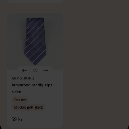
Hitta produkter från samma varumärke
1/5
ARMSTRONG
Armstrong randig slips i
siden
Onesize
Mycket gott skick
59 kr