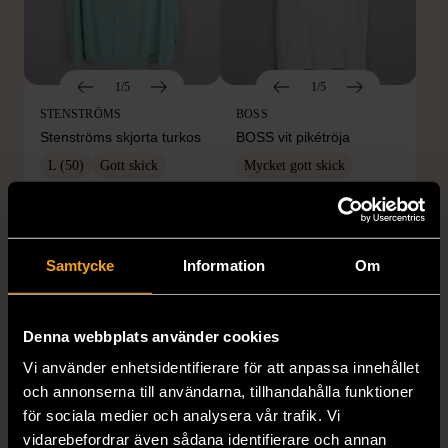
1/5
1/5
STENSTRÖMS
BOSS
Stenströms skjorta turkos
BOSS vit pikétröja
L (50)
Gott skick
Mycket gott skick
259 kr
279 kr
Samtycke
Information
Om
Denna webbplats använder cookies
Vi använder enhetsidentifierare för att anpassa innehållet
och annonserna till användarna, tillhandahålla funktioner
för sociala medier och analysera vår trafik. Vi
1/5
1/5
vidarebefordrar även sådana identifierare och annan