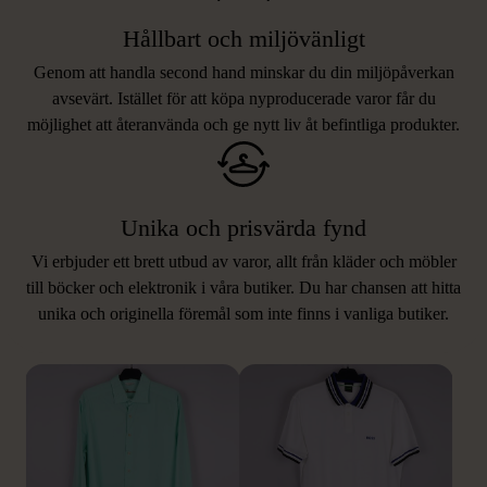
Hållbart och miljövänligt
Genom att handla second hand minskar du din miljöpåverkan
avsevärt. Istället för att köpa nyproducerade varor får du
möjlighet att återanvända och ge nytt liv åt befintliga produkter.
Unika och prisvärda fynd
Vi erbjuder ett brett utbud av varor, allt från kläder och möbler
LIKNANDE PRODUKTER
till böcker och elektronik i våra butiker. Du har chansen att hitta
unika och originella föremål som inte finns i vanliga butiker.
Hitta produkter som påminner om denna