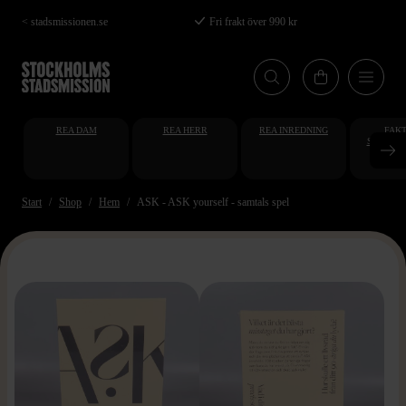
Hoppa
< stadsmissionen.se
Fri frakt över 990 kr
till
huvudinnehåll
REA DAM
REA HERR
REA INREDNING
FAKT
STUDENT
AT
Start
Shop
Hem
ASK - ASK yourself - samtals spel