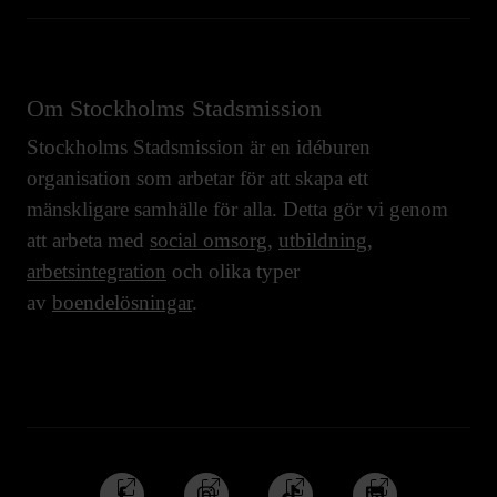
Om Stockholms Stadsmission
Stockholms Stadsmission är en idéburen
organisation som arbetar för att skapa ett
mänskligare samhälle för alla. Detta gör vi genom
att arbeta med
social omsorg
,
utbildning
,
arbetsintegration
och olika typer
av
boendelösningar
.
Följ
Följ
Följ
Följ