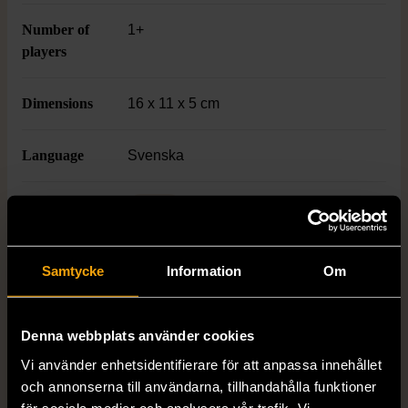
Number of
1+
players
Dimensions
16 x 11 x 5 cm
Language
Svenska
Varumärke
ASK
Samtycke
Information
Om
Produkten är unik och finns enbart som 1 st i lager.
Fri frakt på alla köp över 990 kr.
Denna webbplats använder cookies
14 dagars ångerrät.
Vi använder enhetsidentifierare för att anpassa innehållet
och annonserna till användarna, tillhandahålla funktioner
för sociala medier och analysera vår trafik. Vi