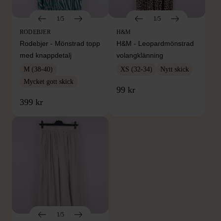
1/5
1/5
RODEBJER
H&M
Rodebjer - Mönstrad topp
H&M - Leopardmönstrad
med knappdetalj
volangklänning
M (38-40)
XS (32-34)
Nytt skick
Mycket gott skick
99 kr
399 kr
1/5