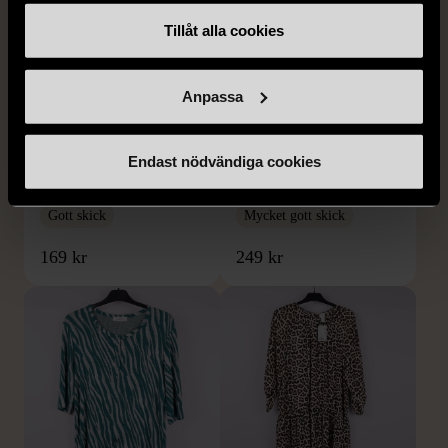
Tillåt alla cookies
1/5
1/5
Anpassa
SNÖ OF SWEDEN
DYRBERG/KERN
SNÖ of Sweden -
Dyrberg/Kern - Delise -
Endast nödvändiga cookies
Halsband med
Halsband med
cirkelhänge
blomformat hänge
Gott skick
Mycket gott skick
169 kr
249 kr