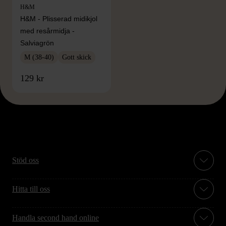
H&M
H&M - Plisserad midikjol
med resårmidja -
Salviagrön
M (38-40)
Gott skick
129 kr
Stöd oss
Hitta till oss
Handla second hand online