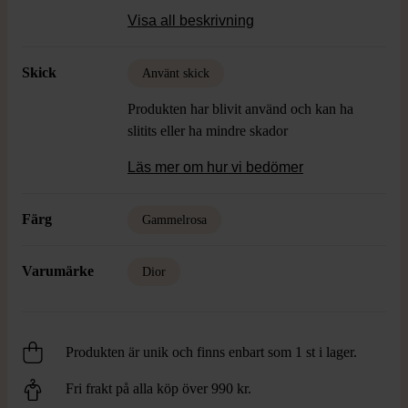
Material: -
Visa all beskrivning
Skick: Gott skick, finns en fläck på
vänster ärm i grön ton
Skick
Använt skick
Produkten har blivit använd och kan ha
slitits eller ha mindre skador
Läs mer om hur vi bedömer
Färg
Gammelrosa
Varumärke
Dior
Produkten är unik och finns enbart som 1 st i lager.
Fri frakt på alla köp över 990 kr.