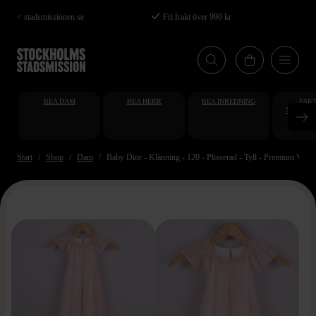
Hoppa
< stadsmissionen.se
Fri frakt över 990 kr
till
huvudinnehåll
REA DAM
REA HERR
REA INREDNING
FAKT
STUDENT
AT
Start
Shop
Dam
Baby Dior - Klänning - 120 - Plisserad - Tyll - Premium Vinta