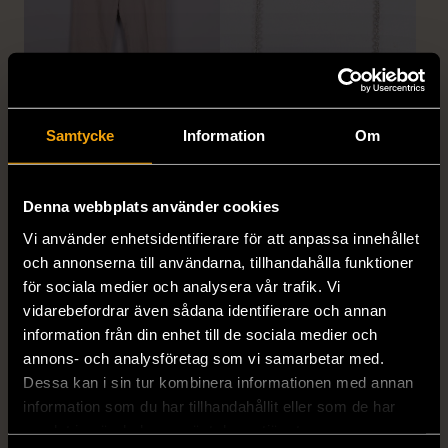
1/5
1/5
Samtycke
Information
Om
& OTHER STORIES
EDBLAD
& Other Stories -
Edblad - Glow - Armband
Klassiska raka byxor
Mycket gott skick
Denna webbplats använder cookies
linneblandning
129 kr
Vi använder enhetsidentifierare för att anpassa innehållet
M (38-40)
och annonserna till användarna, tillhandahålla funktioner
Mycket gott skick
för sociala medier och analysera vår trafik. Vi
249 kr
vidarebefordrar även sådana identifierare och annan
information från din enhet till de sociala medier och
annons- och analysföretag som vi samarbetar med.
Dessa kan i sin tur kombinera informationen med annan
information som du har tillhandahållit eller som de har
samlat in när du har använt deras tjänster.