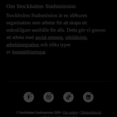
Om Stockholms Stadsmission
Stockholms Stadsmission är en idéburen
organisation som arbetar för att skapa ett
mänskligare samhälle för alla. Detta gör vi genom
att arbeta med
social omsorg
,
utbildning
,
arbetsintegration
och olika typer
av
boendelösningar
.
Följ
Följ
Följ
Följ
oss
oss
oss
oss
på
på
på
på
© Stockholms Stadsmission 2026
•
Om cookies
•
Tillgänglighet på
Facebook
Instagram
TikTok
Linkedin