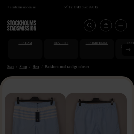
Hoppa
< stadsmissionen.se
Fri frakt över 990 kr
till
huvudinnehåll
REA DAM
REA HERR
REA INREDNING
FAKT
STUDENT
AT
Start
Shop
Herr
Badshorts med randigt mönster