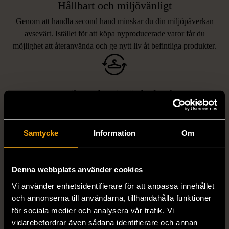
Hållbart och miljövänligt
Genom att handla second hand minskar du din miljöpåverkan
avsevärt. Istället för att köpa nyproducerade varor får du
möjlighet att återanvända och ge nytt liv åt befintliga produkter.
Unika och prisvärda fynd
Vi erbjuder ett brett utbud av varor, allt från kläder och möbler
LIKNANDE PRODUKTER
till böcker och elektronik i våra butiker. Du har chansen att hitta
Samtycke
Information
Om
unika och originella föremål som inte finns i vanliga butiker.
Hitta produkter som påminner om denna
Denna webbplats använder cookies
Vi använder enhetsidentifierare för att anpassa innehållet
och annonserna till användarna, tillhandahålla funktioner
för sociala medier och analysera vår trafik. Vi
vidarebefordrar även sådana identifierare och annan