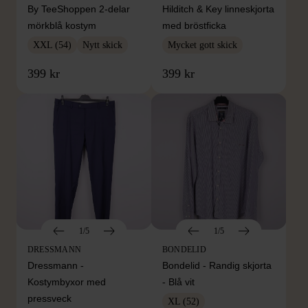
By TeeShoppen 2-delar
Hilditch & Key linneskjorta
mörkblå kostym
med bröstficka
XXL (54)
Nytt skick
Mycket gott skick
399 kr
399 kr
1/5
1/5
DRESSMANN
BONDELID
Dressmann -
Bondelid - Randig skjorta
Kostymbyxor med
- Blå vit
pressveck
XL (52)