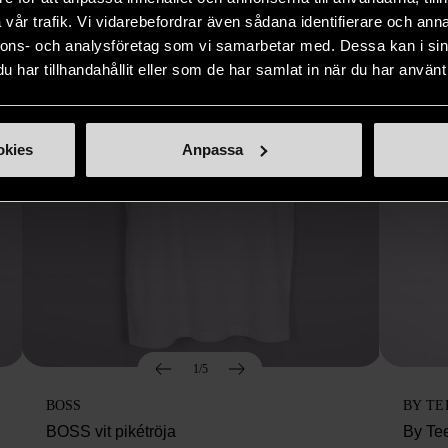
vår trafik. Vi vidarebefordrar även sådana identifierare och anna
nnons- och analysföretag som vi samarbetar med. Dessa kan i sin
har tillhandahållit eller som de har samlat in när du har använt 
okies
Anpassa
1/5
BOSS
BY TE
BOSS vit pikétröja
By Te