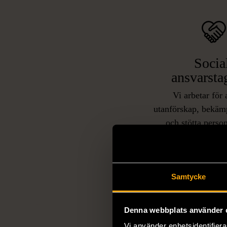
Socia
ansvarsta
Vi arbetar för 
utanförskap, bekäm
och stötta person
livssituationer och 
arbetstränar perso
utanför arbetsmark
L
eller annat 
Samtycke
Denna webbplats använder 
Vi använder enhetsidentifierar