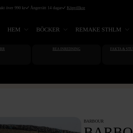
rakt över 990 kr
Ångerrätt 14 dagar
Köpvillkor
HEM
BÖCKER
REMAKE STHLM
ERR
REA INREDNING
FAKTA & ST
BARBOUR
BARBO