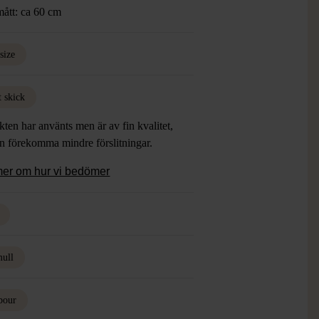
mått: ca 60 cm
size
t skick
ten har använts men är av fin kvalitet,
an förekomma mindre förslitningar.
mer om hur vi bedömer
ull
bour