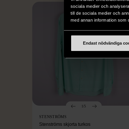
sociala medier och analysera 
till de sociala medier och a
med annan information som du 
Endast nödvändiga co
1/5
STENSTRÖMS
Stenströms skjorta turkos