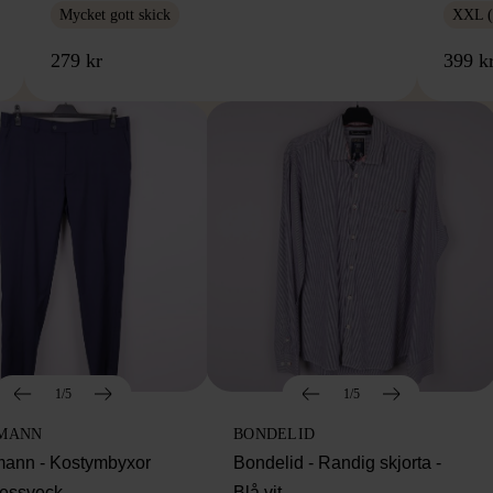
Mycket gott skick
XXL (
279 kr
399 k
1/5
1/5
MANN
BONDELID
ann - Kostymbyxor
Bondelid - Randig skjorta -
essveck
Blå vit