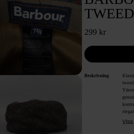
TWEED
299 kr
Beskrivning
Klassi
tweedt
Ytterm
genuin
kontra
elega
perfek
Visa 
vintag