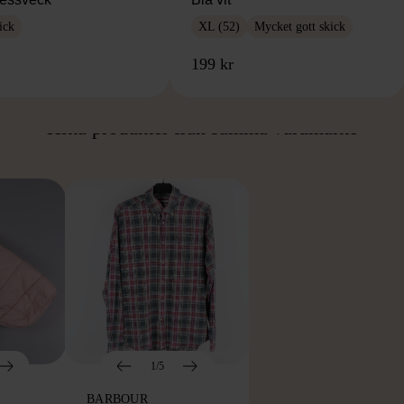
ick
XL (52)
Mycket gott skick
199 kr
ÅN SAMMA VARUMÄ
Hitta produkter från samma varumärke
1/5
BARBOUR