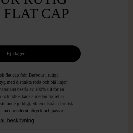
 FLAT CAP
sk flat cap från Barbour i rutigt
yg med distinkta röda och blå linjer.
aterialet består av 100% ull för en
 och tidlös känsla medan fodret är
sterande guldigt. Stilen utstrålar brittisk
ns med modernt uttryck och passar
t för dig som gillar en sofistikerad
all beskrivning
e vibe.