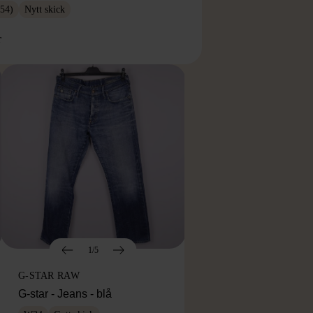
54)
Nytt skick
r
1/5
G-STAR RAW
G-star - Jeans - blå