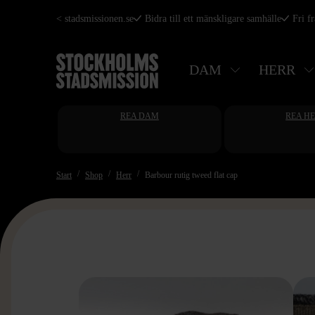
Hoppa
< stadsmissionen.se
Bidra till ett mänskligare samhälle
Fri f
till
huvudinnehåll
DAM
HERR
REA DAM
REA H
Start
Shop
Herr
Barbour rutig tweed flat cap