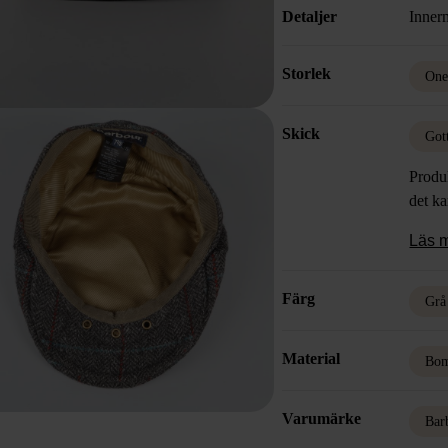
Detaljer
Inner
Storlek
One
Skick
Got
Produk
det k
Läs 
Färg
Grå
Material
Bom
Varumärke
Bar