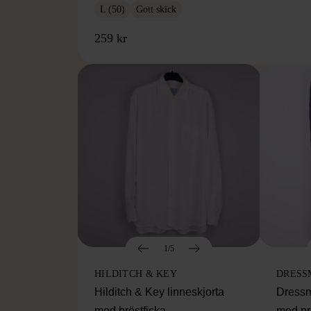
L (50)
Gott skick
259 kr
1/5
HILDITCH & KEY
DRESS
Hilditch & Key linneskjorta
Dressm
med bröstficka
med pr