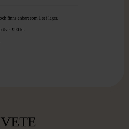
ch finns enbart som 1 st i lager.
öp över 990 kr.
.
MVETE