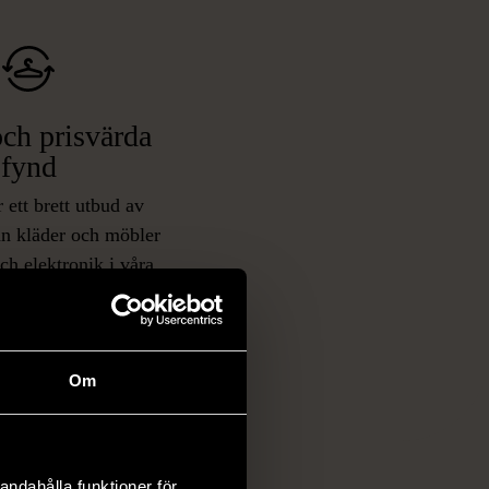
ch prisvärda
fynd
 ett brett utbud av
rån kläder och möbler
och elektronik i våra
har chansen att hitta
iginella föremål som
 i vanliga butiker.
ER
Om
andahålla funktioner för