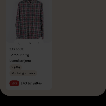
1/5
BARBOUR
Barbour rutig
bomullsskjorta
S (46)
Mycket gott skick
149 kr
299 kr
50%