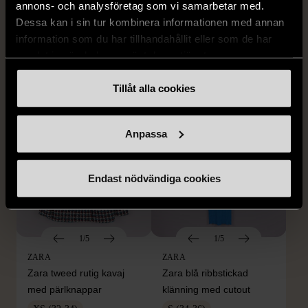
annons- och analysföretag som vi samarbetar med.
clutch handledsväska
med ränder
Dessa kan i sin tur kombinera informationen med annan
med broderi
M (38-40)
Gott skick
information som du har tillhandahållit eller som de har
Mycket gott skick
samlat in när du har använt deras tjänster.
149 kr
399 kr
Tillåt alla cookies
Anpassa
Endast nödvändiga cookies
1/5
1/5
ZARA
ZARA
Zara tweed rutig kavaj
Zara blå ribbstickad
med pärlknappar
klänning med cutout