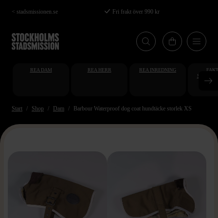
Hoppa
< stadsmissionen.se
Fri frakt över 990 kr
till
huvudinnehåll
REA DAM
REA HERR
REA INREDNING
FAKT
STUDENT
AT
Start
Shop
Dam
Barbour Waterproof dog coat hundtäcke storlek XS