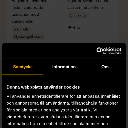
Haglöfs leftover mimic
Tiger of Sweden Läder
mitten vadderade
väska med axelrem
tumvantar med
Gott skick
quiltmönster
999 kr
S (34-36)
Mycket gott skick
199 kr
Samtycke
Information
Om
Denna webbplats använder cookies
Vi använder enhetsidentifierare för att anpassa innehållet
och annonserna till användarna, tillhandahålla funktioner
för sociala medier och analysera vår trafik. Vi
1/5
1/5
vidarebefordrar även sådana identifierare och annan
RALPH LAUREN
ZARA
information från din enhet till de sociala medier och
Ralph Lauren läder terrier
Zara plisserad midikjol