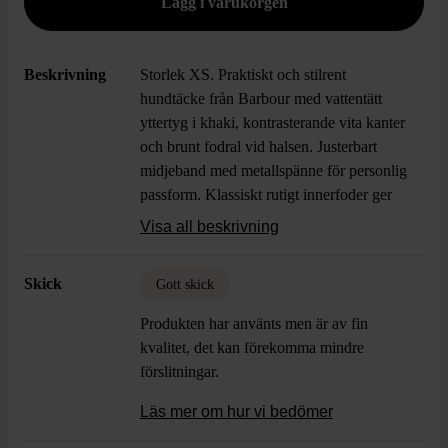
Beskrivning
Storlek XS. Praktiskt och stilrent
hundtäcke från Barbour med vattentätt
yttertyg i khaki, kontrasterande vita kanter
och brunt fodral vid halsen. Justerbart
midjeband med metallspänne för personlig
passform. Klassiskt rutigt innerfoder ger
en tidlös look och extra komfort för
Visa all beskrivning
hunden. Täcket kombinerar funktion och
design på ett genomtänkt sätt.
Skick
Gott skick
Produkten har använts men är av fin
kvalitet, det kan förekomma mindre
förslitningar.
Läs mer om hur vi bedömer