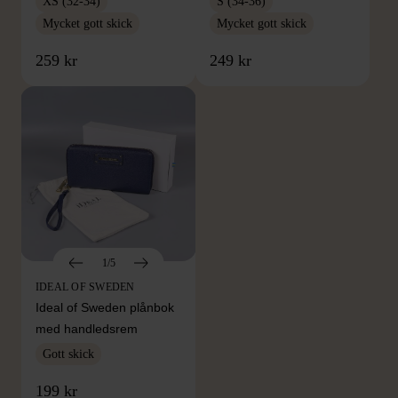
XS (32-34)
S (34-36)
Mycket gott skick
Mycket gott skick
259 kr
249 kr
1/5
IDEAL OF SWEDEN
Ideal of Sweden plånbok
med handledsrem
Gott skick
FRÅN SAMMA VARUMÄRKE
199 kr