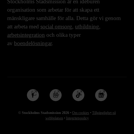
Stockholms Stadsmission är en idéburen
organisation som arbetar för att skapa ett
mänskligare samhälle för alla. Detta gör vi genom
att arbeta med
social omsorg
,
utbildning
,
arbetsintegration
och olika typer
av
boendelösningar
.
Följ
Följ
Följ
Följ
oss
oss
oss
oss
på
på
på
på
© Stockholms Stadsmission 2026
•
Om cookies
•
Tillgänglighet på
Facebook
Instagram
TikTok
Linkedin
webbplatsen
•
Integritetspolicy