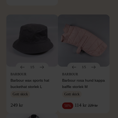
Hitta produkter från samma varumärke
1/5
1/5
BARBOUR
BARBOUR
Barbour wax sports hat
Barbour rosa hund kappa
buckethat storlek L
baffle storlek M
Gott skick
Gott skick
249 kr
114 kr
229 kr
50%