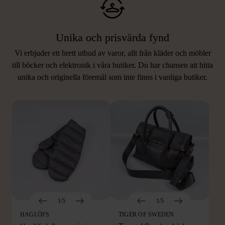
Unika och prisvärda fynd
Vi erbjuder ett brett utbud av varor, allt från kläder och möbler
LIKNANDE PRODUKTER
till böcker och elektronik i våra butiker. Du har chansen att hitta
unika och originella föremål som inte finns i vanliga butiker.
Hitta produkter som påminner om denna
1/5
1/5
HAGLÖFS
TIGER OF SWEDEN