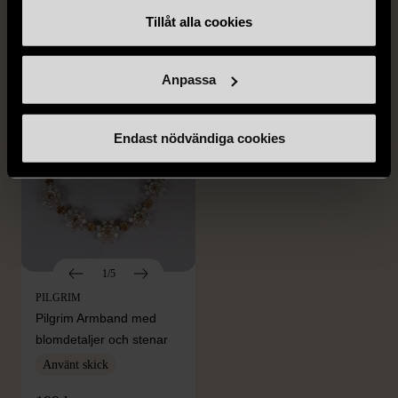
med spikberlocker
kulor
Tillåt alla cookies
Mycket gott skick
Gott skick
399 kr
69 kr
Anpassa
Endast nödvändiga cookies
1/5
PILGRIM
Pilgrim Armband med
blomdetaljer och stenar
Använt skick