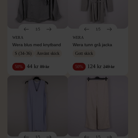
1/5
1/5
WERA
WERA
Wera blus med knytband
Wera tunn grå jacka
S (34-36)
Använt skick
Gott skick
44 kr
124 kr
89 kr
249 kr
50%
50%
1/5
1/5