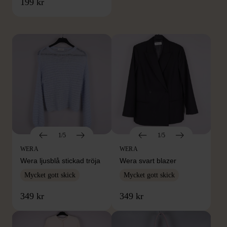
FRÅN SAMMA VARUMÄRKE
199 kr
Hitta produkter från samma varumärke
1/5
1/5
WERA
WERA
Wera ljusblå stickad tröja
Wera svart blazer
Mycket gott skick
Mycket gott skick
349 kr
349 kr