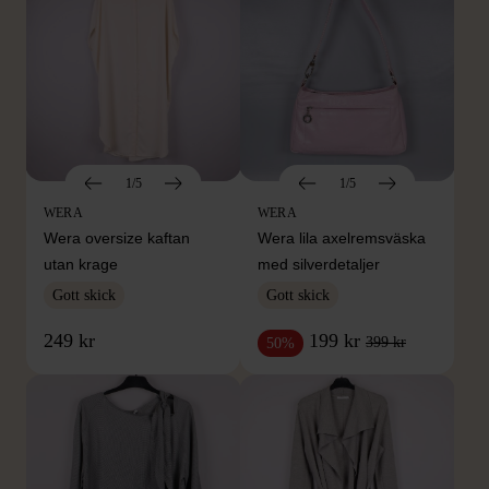
1/5
1/5
WERA
WERA
Wera oversize kaftan
Wera lila axelremsväska
utan krage
med silverdetaljer
Gott skick
Gott skick
249 kr
199 kr
399 kr
50%