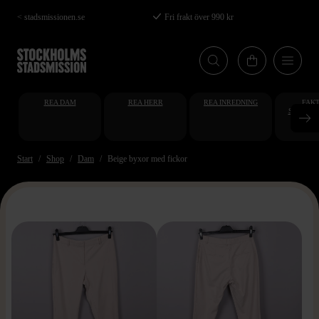
Hoppa
< stadsmissionen.se
Fri frakt över 990 kr
till
huvudinnehåll
REA DAM
REA HERR
REA INREDNING
FAKT
STUDENT
AT
Start
Shop
Dam
Beige byxor med fickor