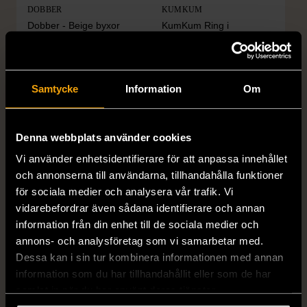
DOBBER
KUMKUM
Dobber - Beige byxor
KumKum Ring i
med resårmidja
sterlingsilver med svarta
läderimitation
stenar
S (34-36)
Nytt skick
Gott skick
Samtycke
Information
Om
179 kr
399 kr
Denna webbplats använder cookies
Vi använder enhetsidentifierare för att anpassa innehållet
och annonserna till användarna, tillhandahålla funktioner
för sociala medier och analysera vår trafik. Vi
vidarebefordrar även sådana identifierare och annan
information från din enhet till de sociala medier och
annons- och analysföretag som vi samarbetar med.
Dessa kan i sin tur kombinera informationen med annan
1/4
1/5
information som du har tillhandahållit eller som de har
OKÄNT MÄRKE
OKÄNT MÄRKE
samlat in när du har använt deras tjänster.
Örhängen i sterlingsilver
Armband med färgglada