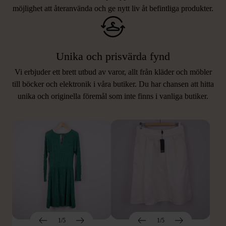
möjlighet att återanvända och ge nytt liv åt befintliga produkter.
Unika och prisvärda fynd
Vi erbjuder ett brett utbud av varor, allt från kläder och möbler
LIKNANDE PRODUKTER
till böcker och elektronik i våra butiker. Du har chansen att hitta
unika och originella föremål som inte finns i vanliga butiker.
Hitta produkter som påminner om denna
1/5
1/5