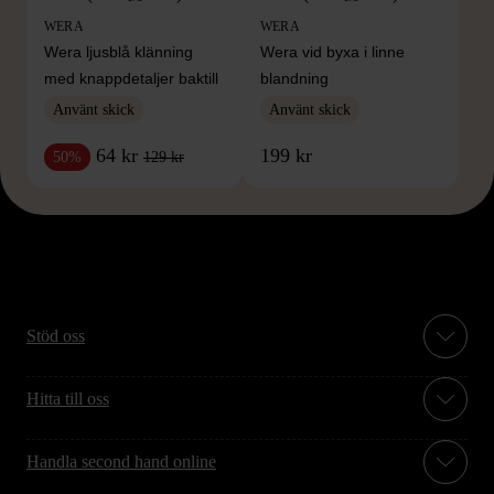
WERA
WERA
Wera ljusblå klänning
Wera vid byxa i linne
med knappdetaljer baktill
blandning
Använt skick
Använt skick
64 kr
199 kr
129 kr
50%
Stöd oss
Hitta till oss
Handla second hand online