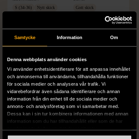
S (34-36)
Nytt skick
Gott skick
179 kr
399 kr
Samtycke
Information
Om
Denna webbplats använder cookies
Vi använder enhetsidentifierare för att anpassa innehållet
och annonserna till användarna, tillhandahålla funktioner
för sociala medier och analysera vår trafik. Vi
vidarebefordrar även sådana identifierare och annan
1/4
1/5
information från din enhet till de sociala medier och
OKÄNT MÄRKE
OKÄNT MÄRKE
annons- och analysföretag som vi samarbetar med.
Örhängen i sterlingsilver
Armband med färgglada
Dessa kan i sin tur kombinera informationen med annan
med spikberlocker
kulor
information som du har tillhandahållit eller som de har
Mycket gott skick
Gott skick
samlat in när du har använt deras tjänster.
399 kr
69 kr