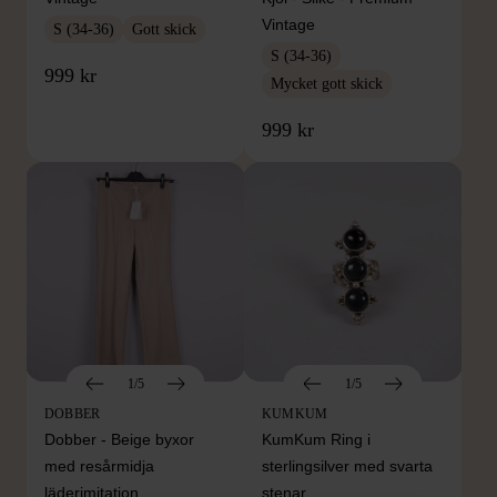
Vintage
S (34-36)
Gott skick
S (34-36)
999 kr
Mycket gott skick
999 kr
1/5
1/5
DOBBER
KUMKUM
Dobber - Beige byxor
KumKum Ring i
med resårmidja
sterlingsilver med svarta
läderimitation
stenar