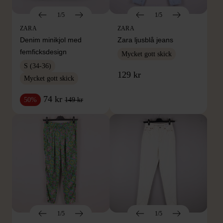
1/5
1/5
ZARA
ZARA
Denim minikjol med
Zara ljusblå jeans
femficksdesign
Mycket gott skick
S (34-36)
129 kr
Mycket gott skick
74 kr
149 kr
50%
1/5
1/5