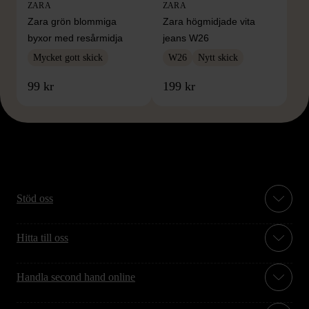
ZARA
ZARA
Zara grön blommiga
Zara högmidjade vita
byxor med resårmidja
jeans W26
Mycket gott skick
W26
Nytt skick
99 kr
199 kr
Stöd oss
Hitta till oss
Handla second hand online