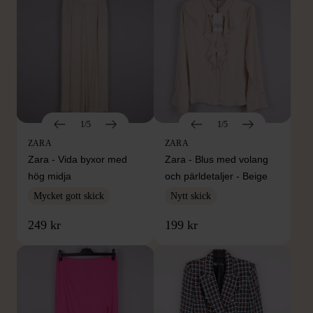
1/5
1/5
ZARA
ZARA
Zara - Vida byxor med
Zara - Blus med volang
hög midja
och pärldetaljer - Beige
Mycket gott skick
Nytt skick
249 kr
199 kr