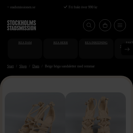
Hoppa
< stadsmissionen.se
Fri frakt över 990 kr
till
huvudinnehåll
REA DAM
REA HERR
REA INREDNING
FAKT
STUDENT
AT
Start
Shop
Dam
Beige höga sandaletter med remmar