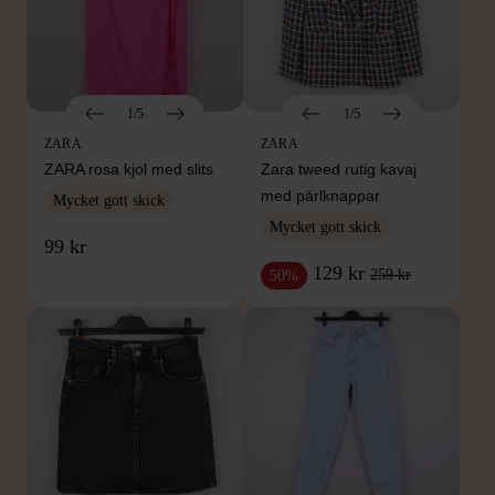
1/5
1/5
ZARA
ZARA
ZARA rosa kjol med slits
Zara tweed rutig kavaj
med pärlknappar
Mycket gott skick
Mycket gott skick
99 kr
129 kr
259 kr
50%