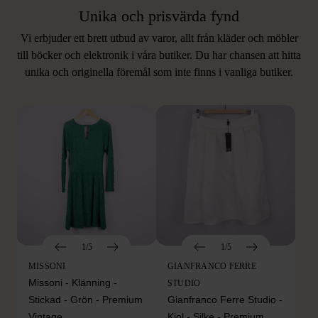
Unika och prisvärda fynd
Vi erbjuder ett brett utbud av varor, allt från kläder och möbler
LIKNANDE PRODUKTER
till böcker och elektronik i våra butiker. Du har chansen att hitta
unika och originella föremål som inte finns i vanliga butiker.
Hitta produkter som påminner om denna
1/5
1/5
MISSONI
GIANFRANCO FERRE
Missoni - Klänning -
STUDIO
Stickad - Grön - Premium
Gianfranco Ferre Studio -
Vintage
Kjol - Silke - Premium