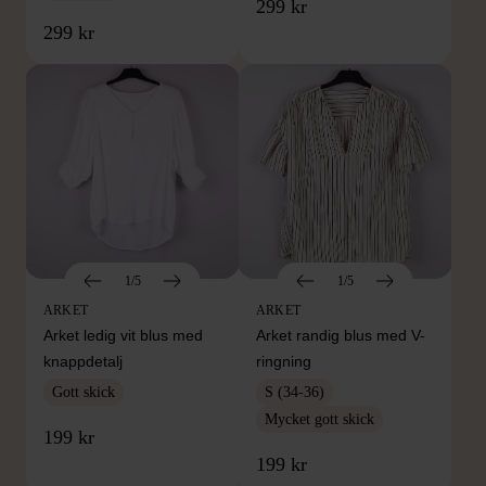
299 kr
299 kr
1/5
1/5
ARKET
ARKET
Arket ledig vit blus med
Arket randig blus med V-
knappdetalj
ringning
Gott skick
S (34-36)
Mycket gott skick
199 kr
199 kr