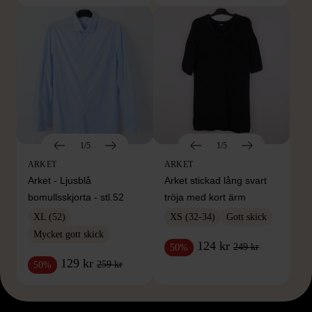
1/5
1/5
ARKET
ARKET
Arket - Ljusblå
Arket stickad lång svart
bomullsskjorta - stl.52
tröja med kort ärm
XL (52)
XS (32-34)
Gott skick
Mycket gott skick
124 kr
249 kr
50%
129 kr
259 kr
50%