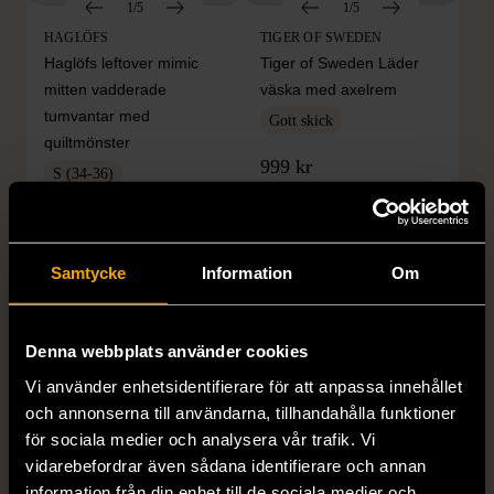
1/5
1/5
HAGLÖFS
TIGER OF SWEDEN
Haglöfs leftover mimic
Tiger of Sweden Läder
mitten vadderade
väska med axelrem
tumvantar med
Gott skick
quiltmönster
999 kr
S (34-36)
Mycket gott skick
199 kr
Samtycke
Information
Om
Denna webbplats använder cookies
Vi använder enhetsidentifierare för att anpassa innehållet
och annonserna till användarna, tillhandahålla funktioner
för sociala medier och analysera vår trafik. Vi
vidarebefordrar även sådana identifierare och annan
information från din enhet till de sociala medier och