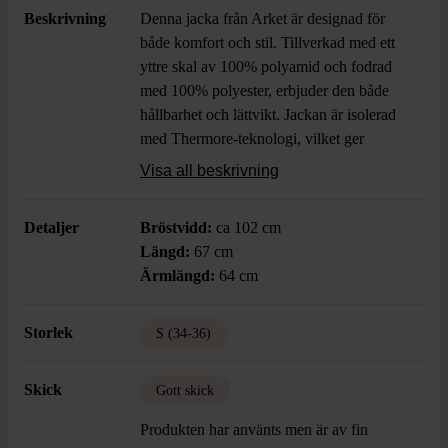
Beskrivning
Denna jacka från Arket är designad för
både komfort och stil. Tillverkad med ett
yttre skal av 100% polyamid och fodrad
med 100% polyester, erbjuder den både
hållbarhet och lättvikt. Jackan är isolerad
med Thermore-teknologi, vilket ger
utmärkt värmeegenskaper utan att vara
Visa all beskrivning
tung. Den har en dragkedja framtill,
ribbstickade muddar och en bröstficka för
Detaljer
Bröstvidd:
ca 102 cm
extra funktionalitet.
Längd:
67 cm
Ärmlängd:
64 cm
Storlek
S (34-36)
Skick
Gott skick
Produkten har använts men är av fin