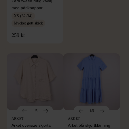
Zara tweed rutig kavaj
med pärlknappar
XS (32-34)
Mycket gott skick
FRÅN SAMMA VARUMÄRKE
259 kr
Hitta produkter från samma varumärke
1/5
1/5
ARKET
ARKET
Arket oversize skjorta
Arket blå skjortklänning