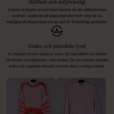
Hållbart och miljövänligt
Genom att handla second hand minskar du din miljöpåverkan
avsevärt. Istället för att köpa nyproducerade varor får du
möjlighet att återanvända och ge nytt liv åt befintliga produkter.
Unika och prisvärda fynd
Vi erbjuder ett brett utbud av varor, allt från kläder och möbler
LIKNANDE PRODUKTER
till böcker och elektronik i våra butiker. Du har chansen att hitta
unika och originella föremål som inte finns i vanliga butiker.
Hitta produkter som påminner om denna