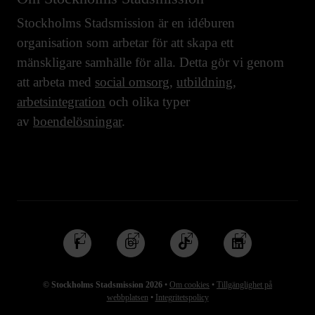
Stockholms Stadsmission är en idéburen
organisation som arbetar för att skapa ett
mänskligare samhälle för alla. Detta gör vi genom
att arbeta med
social omsorg
,
utbildning
,
arbetsintegration
och olika typer
av
boendelösningar
.
Följ
Följ
Följ
Följ
oss
oss
oss
oss
på
på
på
på
© Stockholms Stadsmission 2026
•
Om cookies
•
Tillgänglighet på
Facebook
Instagram
TikTok
Linkedin
webbplatsen
•
Integritetspolicy