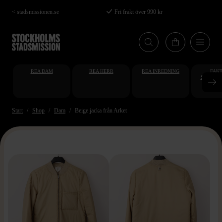
Hoppa
< stadsmissionen.se
Fri frakt över 990 kr
till
huvudinnehåll
REA DAM
REA HERR
REA INREDNING
FAKT
STUDENT
AT
Start
Shop
Dam
Beige jacka från Arket