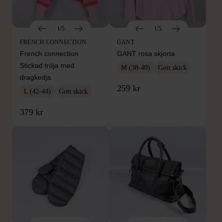
1/5
1/5
FRENCH CONNECTION
GANT
French connection
GANT rosa skjorta
Stickad tröja med
M (38-40)
Gott skick
dragkedja
259 kr
L (42-44)
Gott skick
379 kr