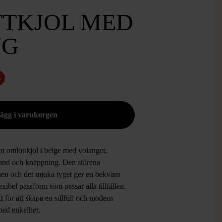
TKJOL MED
NG
%
t omlottkjol i beige med volanger,
and och knäppning. Den stilrena
nen och det mjuka tyget ger en bekväm
exibel passform som passar alla tillfällen.
t för att skapa en stilfull och modern
med enkelhet.