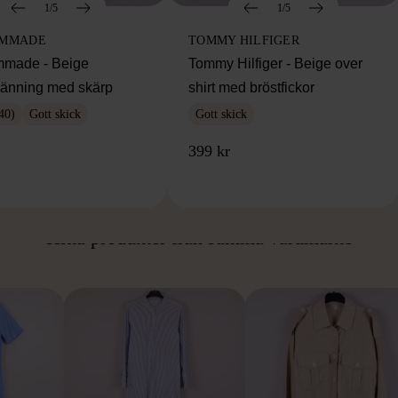
1/5
1/5
OMMADE
TOMMY HILFIGER
made - Beige
Tommy Hilfiger - Beige over
klänning med skärp
shirt med bröstfickor
40)
Gott skick
Gott skick
399 kr
ÅN SAMMA VARUMÄ
Hitta produkter från samma varumärke