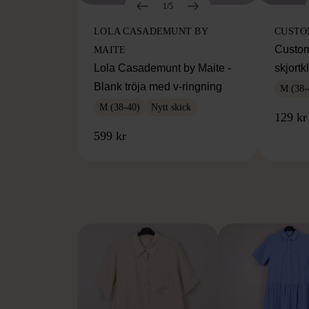
1/5
LOLA CASADEMUNT BY
CUST
Custom
MAITE
Lola Casademunt by Maite -
skjort
Blank tröja med v-ringning
M (38-
M (38-40)
Nytt skick
129 kr
599 kr
FR