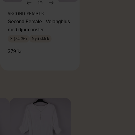
1/5
SECOND FEMALE
Second Female - Volangblus
med djurmönster
S (34-36)
Nytt skick
279 kr
RKE