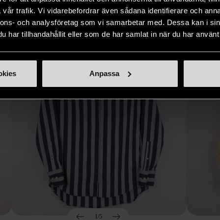
Hitta produkter som påminner om denna
vår trafik. Vi vidarebefordrar även sådana identifierare och anna
nnons- och analysföretag som vi samarbetar med. Dessa kan i sin
har tillhandahållit eller som de har samlat in när du har använt 
okies
Anpassa
1/5