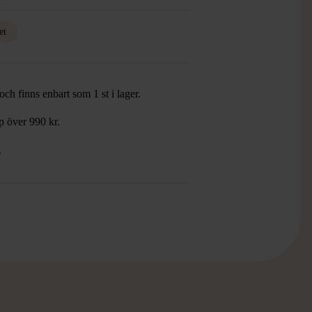
et
ch finns enbart som 1 st i lager.
öp över 990 kr.
.