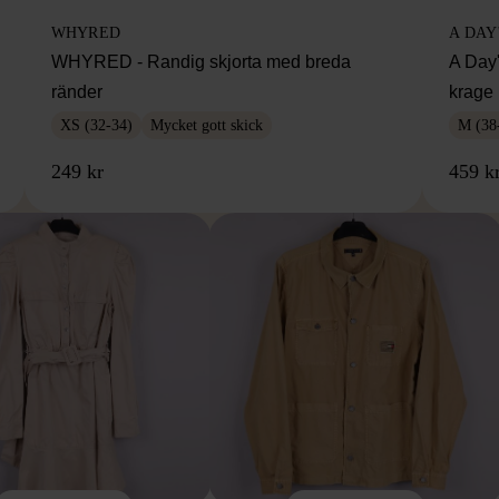
WHYRED
A DAY
WHYRED - Randig skjorta med breda
A Day'
ränder
krage
XS (32-34)
Mycket gott skick
M (38
249 kr
459 k