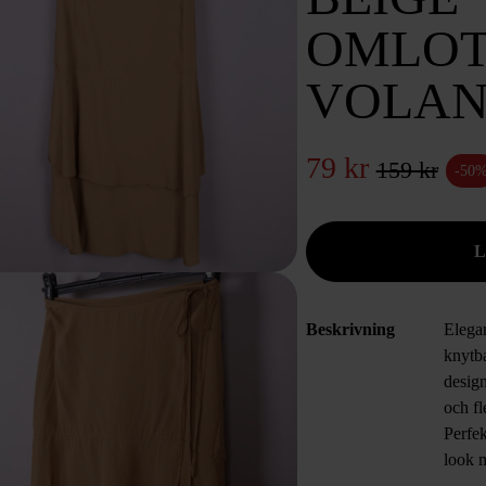
OMLOT
VOLA
79 kr
159 kr
-50
Beskrivning
Elegan
knytb
desig
och fl
Perfek
look 