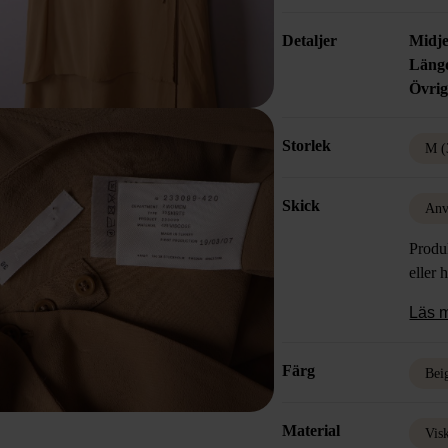
Detaljer
Midje
Läng
Övrig
Storlek
M (
Skick
Anv
Produk
eller 
Läs 
Färg
Bei
Material
Vis