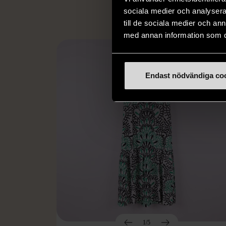
sociala medier och analysera 
till de sociala medier och a
med annan information som du 
Endast nödvändiga co
1/5