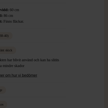
vidd:
60 cm
d:
86 cm
t:
Finns fläckar.
38-40)
änt skick
ten har blivit använd och kan ha slitits
ha mindre skador
mer om hur vi bedömer
ge
kos