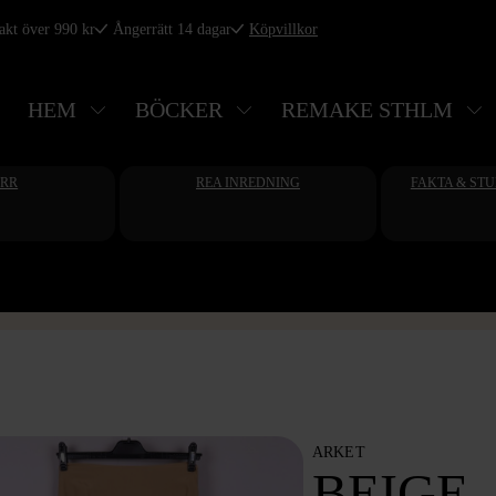
rakt över 990 kr
Ångerrätt 14 dagar
Köpvillkor
HEM
BÖCKER
REMAKE STHLM
ERR
REA INREDNING
FAKTA & ST
ARKET
BEIGE