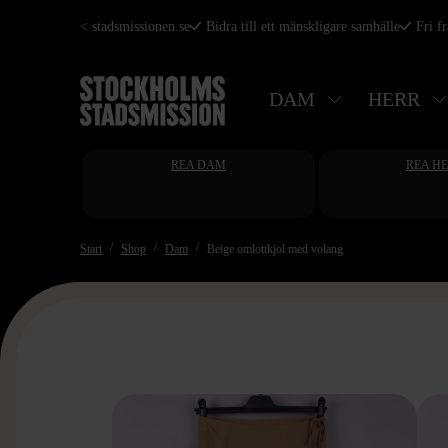
Hoppa
< stadsmissionen.se
Bidra till ett mänskligare samhälle
Fri f
till
huvudinnehåll
DAM
HERR
REA DAM
REA H
Start
Shop
Dam
Beige omlottkjol med volang