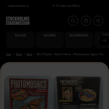
Hoppa
< stadsmissionen.se
Fri frakt över 990 kr
till
huvudinnehåll
REA DAM
REA HERR
REA INREDNING
FAKT
STUDENT
AT
Start
Shop
Hem
BGT Puzzles - Robert Silvers - Photomosaics Jigsaw Puzzle - P