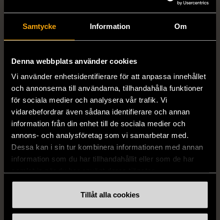
Number of
1000
Samtycke
Information
Om
pieces
Denna webbplats använder cookies
Dimensions
Bredd: 69 cm * Längd: 51 cm
Vi använder enhetsidentifierare för att anpassa innehållet
och annonserna till användarna, tillhandahålla funktioner
Varumärke
BGT Puzzles
för sociala medier och analysera vår trafik. Vi
vidarebefordrar även sådana identifierare och annan
information från din enhet till de sociala medier och
annons- och analysföretag som vi samarbetar med.
Produkten är unik och finns enbart som 1 st i lager.
Dessa kan i sin tur kombinera informationen med annan
Fri frakt på alla köp över 990 kr.
information som du har tillhandahållit eller som de har
samlat in när du har använt deras tjänster.
14 dagars ångerrät.
Tillåt alla cookies