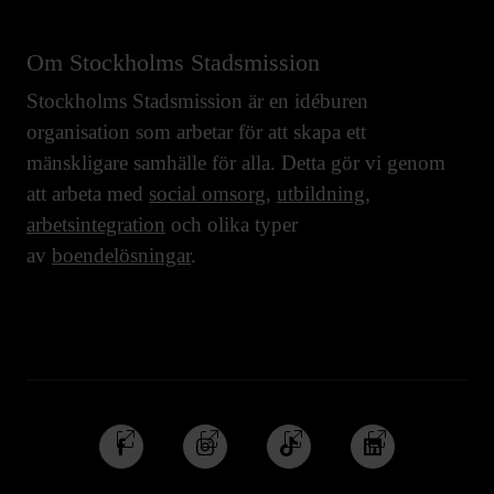
Om Stockholms Stadsmission
Stockholms Stadsmission är en idéburen
organisation som arbetar för att skapa ett
mänskligare samhälle för alla. Detta gör vi genom
att arbeta med
social omsorg
,
utbildning
,
arbetsintegration
och olika typer
av
boendelösningar
.
Följ
Följ
Följ
Följ
oss
oss
oss
oss
på
på
på
på