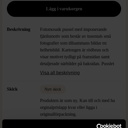
Beskrivning
Fotomosaik pussel med imponerande
fjärilsmotiv som består av tusentals små
fotografier som tillsammans bildar en
helhetsbild. Kartongen är rödbrun och
visar motivet tydligt på framsidan samt
detaljerade närbilder på baksidan. Pusslet
har modern design och storleken är
Visa all beskrivning
generös med 69 x 51 cm när det är färdigt.
En unik utmaning med klassisk puzzle-
Skick
Nytt skick
feeling.
Produkten är som ny. Kan till och med ha
orginalprislapp kvar eller ligga i
originalförpackning.
Läs mer om hur vi bedömer