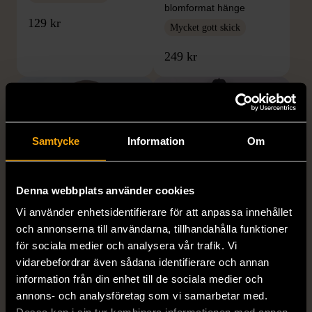
blomformat hänge
129 kr
Mycket gott skick
249 kr
Samtycke
Information
Om
Denna webbplats använder cookies
Vi använder enhetsidentifierare för att anpassa innehållet
1/5
1/5
och annonserna till användarna, tillhandahålla funktioner
SNÖ OF SWEDEN
RODEBJER
för sociala medier och analysera vår trafik. Vi
SNÖ of Sweden -
Rodebjer - Mönstrad topp
vidarebefordrar även sådana identifierare och annan
Halsband med
med knappdetalj
information från din enhet till de sociala medier och
cirkelhänge
M (38-40)
annons- och analysföretag som vi samarbetar med.
Gott skick
Mycket gott skick