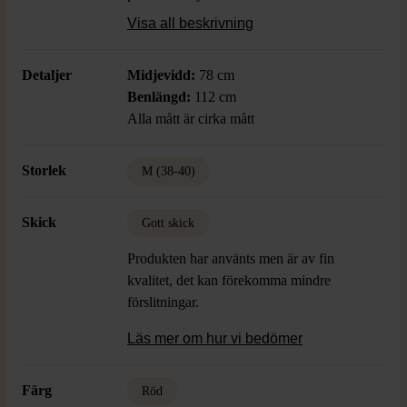
stilren midja, perfekta för dig som vill
Visa all beskrivning
kombinera statement och komfort på ett
lekfullt sätt.
Detaljer
Midjevidd:
78 cm
Benlängd:
112 cm
Alla mått är cirka mått
Storlek
M (38-40)
Skick
Gott skick
Produkten har använts men är av fin
kvalitet, det kan förekomma mindre
förslitningar.
Läs mer om hur vi bedömer
Färg
Röd