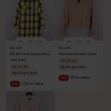
1/5
1/5
BIK BOK
BIK BOK
Bik Bok rutig längre jacka
Gammelrosa biker jacka
med fickor
XS (32-34)
XS (32-34)
Mycket gott skick
Mycket gott skick
99 kr
199 kr
50%
124 kr
249 kr
50%