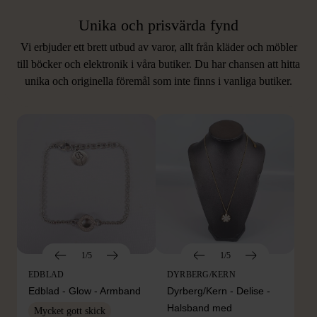
Unika och prisvärda fynd
Vi erbjuder ett brett utbud av varor, allt från kläder och möbler
LIKNANDE PRODUKTER
till böcker och elektronik i våra butiker. Du har chansen att hitta
unika och originella föremål som inte finns i vanliga butiker.
Hitta produkter som påminner om denna
1/5
1/5
EDBLAD
DYRBERG/KERN
Edblad - Glow - Armband
Dyrberg/Kern - Delise -
Halsband med
Mycket gott skick