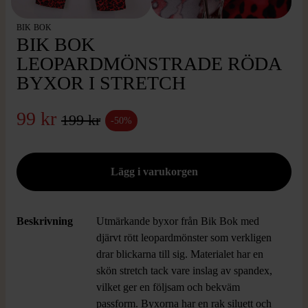
BIK BOK
BIK BOK
LEOPARDMÖNSTRADE RÖDA
BYXOR I STRETCH
99 kr
199 kr
-50%
Beskrivning
Utmärkande byxor från Bik Bok med
djärvt rött leopardmönster som verkligen
drar blickarna till sig. Materialet har en
skön stretch tack vare inslag av spandex,
vilket ger en följsam och bekväm
passform. Byxorna har en rak siluett och