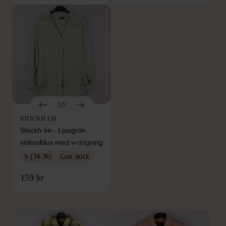
1/5
STOCKH LM
Stockh lm - Ljusgrön
viskosblus med v-ringning
S (34-36)
Gott skick
FRÅN SAMMA VARUMÄRKE
159 kr
Hitta produkter från samma varumärke