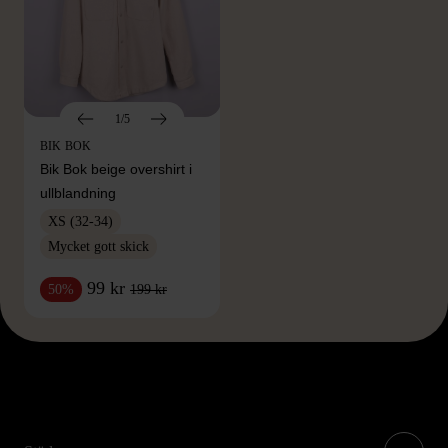
1/5
BIK BOK
Bik Bok beige overshirt i
ullblandning
XS (32-34)
Mycket gott skick
99 kr
199 kr
50%