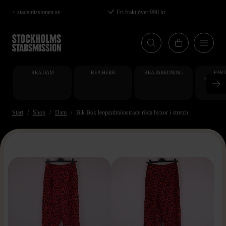
Hoppa
< stadsmissionen.se
Fri frakt över 990 kr
till
huvudinnehåll
REA DAM
REA HERR
REA INREDNING
FAKT
STUDENT
AT
Start
Shop
Dam
Bik Bok leopardmönstrade röda byxor i stretch