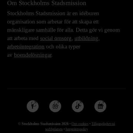
Om Stockholms Stadsmission
Stockholms Stadsmission är en idéburen
organisation som arbetar för att skapa ett
mänskligare samhälle för alla. Detta gör vi genom
att arbeta med
social omsorg
,
utbildning
,
arbetsintegration
och olika typer
av
boendelösningar
.
Följ
Följ
Följ
Följ
oss
oss
oss
oss
på
på
på
på
© Stockholms Stadsmission 2026
•
Om cookies
•
Tillgänglighet på
Facebook
Instagram
TikTok
Linkedin
webbplatsen
•
Integritetspolicy