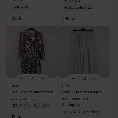
M (38-40)
Gott skick
Mycket gott skick
169 kr
399 kr
1/5
1/5
H&M
H&M
H&M - Leopardmönstrad
H&M - Plisserad midikjol
volangklänning
med resårmidja -
Salviagrön
XS (32-34)
Nytt skick
M (38-40)
Gott skick
99 kr