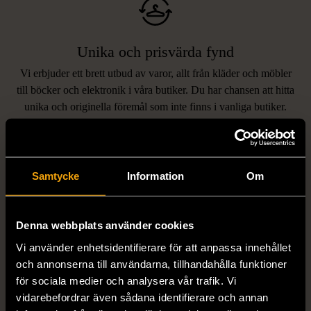
Unika och prisvärda fynd
Vi erbjuder ett brett utbud av varor, allt från kläder och möbler
LIKNANDE PRODUKTER
till böcker och elektronik i våra butiker. Du har chansen att hitta
unika och originella föremål som inte finns i vanliga butiker.
Hitta produkter som påminner om denna
Samtycke
Information
Om
Denna webbplats använder cookies
Vi använder enhetsidentifierare för att anpassa innehållet
och annonserna till användarna, tillhandahålla funktioner
1/5
1/5
för sociala medier och analysera vår trafik. Vi
vidarebefordrar även sådana identifierare och annan
EDBLAD
DYRBERG/KERN