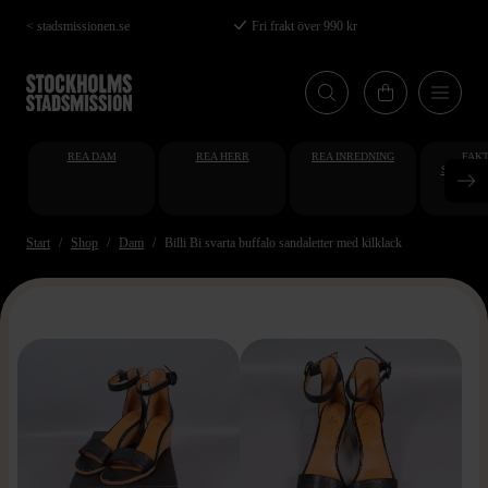
Hoppa
< stadsmissionen.se
Fri frakt över 990 kr
till
huvudinnehåll
REA DAM
REA HERR
REA INREDNING
FAKT
STUDENT
AT
Start
Shop
Dam
Billi Bi svarta buffalo sandaletter med kilklack