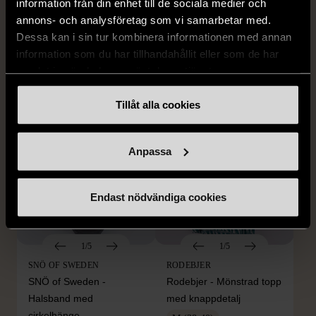
Edblad - Glow - Armband
Dyrberg/Kern - Delise -
information från din enhet till de sociala medier och
Halsband med
annons- och analysföretag som vi samarbetar med.
Mycket gott skick
blomformat hänge
Dessa kan i sin tur kombinera informationen med annan
129 kr
information som du har tillhandahållit eller som de har
Mycket gott skick
samlat in när du har använt deras tjänster.
249 kr
Tillåt alla cookies
Anpassa
Endast nödvändiga cookies
1/5
1/5
SNÖ OF SWEDEN
RODEBJER
SNÖ of Sweden -
Rodebjer - Mönstrad topp
Halsband med
med knappdetalj
cirkelhänge