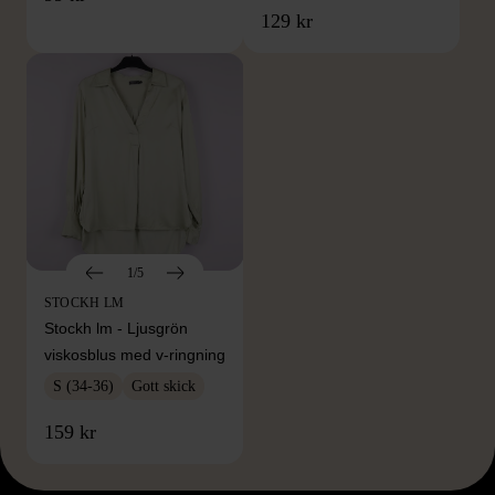
129 kr
1/5
STOCKH LM
Stockh lm - Ljusgrön
viskosblus med v-ringning
S (34-36)
Gott skick
159 kr