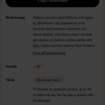
Beskrivning
Stilrena sandaler med kilklack och öppen
tå, tillverkade i ett strukturerat svart
material med justerbar ankelrem och
robust spänne. Den ljusa sulan i trä-look
ger skorna en modern känsla medan den
låga, stabila klacken adderar både komfort
och stil. Perfekta för dig som vill ha en
Visa all beskrivning
smart och avslappnad look till vardags och
fest.
Storlek
40
Skick
Mycket gott skick
Produkten är sparsamt använd, är av fin
kvalitet och ska inte ha några skador eller
förslitningar.