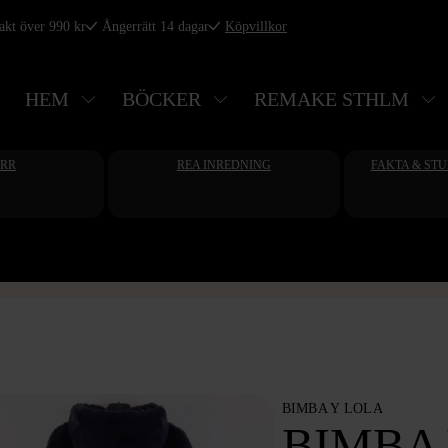
rakt över 990 kr
Ångerrätt 14 dagar
Köpvillkor
HEM
BÖCKER
REMAKE STHLM
ERR
REA INREDNING
FAKTA & ST
BIMBA Y LOLA
BIMBA