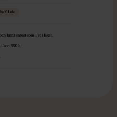
ba Y Lola
ch finns enbart som 1 st i lager.
öp över 990 kr.
.