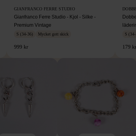
GIANFRANCO FERRE STUDIO
DOBB
Gianfranco Ferre Studio - Kjol - Silke -
Dobbe
Premium Vintage
läderi
S (34-36)
Mycket gott skick
S (34-
999 kr
179 k