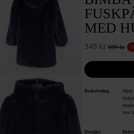
FUSKP
MED H
349 kr
699 kr
-
Beskrivning
Mjuk 
fuskp
dragke
med li
Detaljer
Bröst