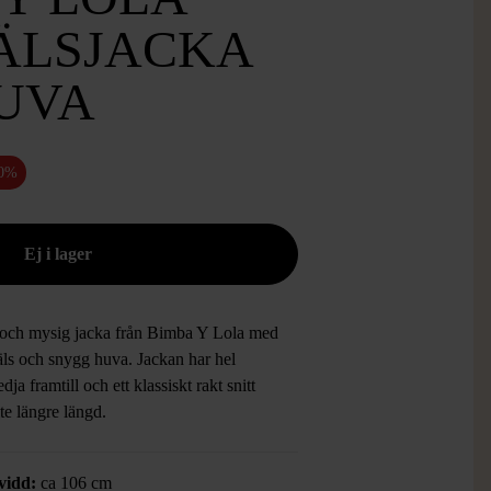
ÄLSJACKA
UVA
50%
och mysig jacka från Bimba Y Lola med
äls och snygg huva. Jackan har hel
dja framtill och ett klassiskt rakt snitt
te längre längd.
vidd:
ca 106 cm