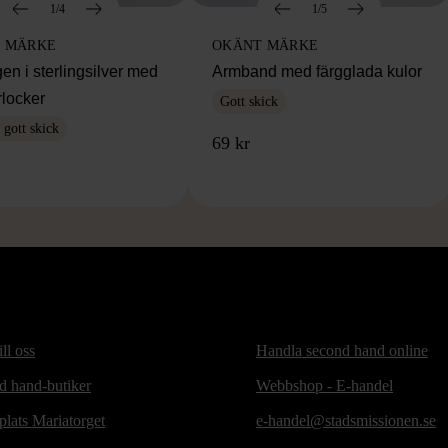
1/4
1/5
 MÄRKE
OKÄNT MÄRKE
en i sterlingsilver med
Armband med färgglada kulor
rlocker
Gott skick
gott skick
69 kr
ill oss
Handla second hand online
d hand-butiker
Webbshop - E-handel
lats Mariatorget
e-handel@stadsmissionen.se