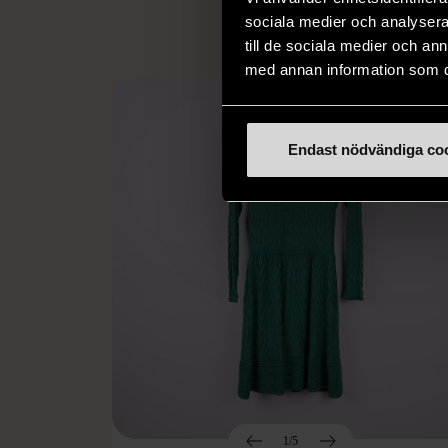
sociala medier och analysera 
till de sociala medier och a
med annan information som du 
Endast nödvändiga co
1/5