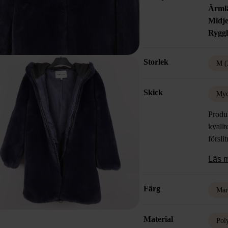
Ärml
Midje
Rygg
Storlek
M (
Skick
Myc
Produk
kvalit
försli
Läs 
Färg
Mar
Material
Pol