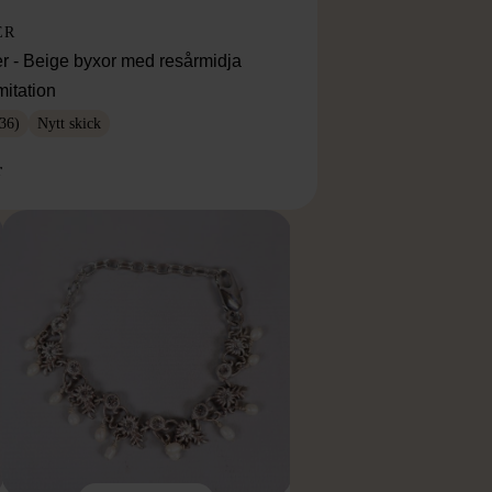
ER
r - Beige byxor med resårmidja
mitation
36)
Nytt skick
r