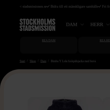
Hoppa
< stadsmissionen.se
Bidra till ett mänskligare samhälle
Fri f
till
huvudinnehåll
DAM
HERR
REA DAM
REA H
Start
Shop
Dam
Bimba Y Lola fuskpälsjacka med huva