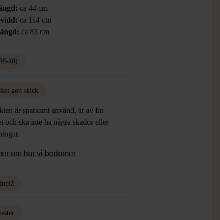
ängd:
ca 44 cm
vidd:
ca 114 cm
längd:
ca 83 cm
38-40)
ket gott skick
ten är sparsamt använd, är av fin
et och ska inte ha några skador eller
tningar.
mer om hur vi bedömer
inblå
yester