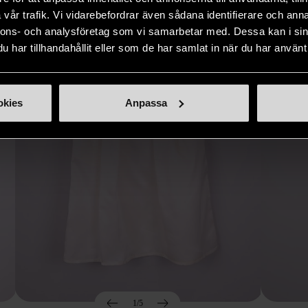
Hitta produkter som påminner om denna
vår trafik. Vi vidarebefordrar även sådana identifierare och anna
nnons- och analysföretag som vi samarbetar med. Dessa kan i sin
har tillhandahållit eller som de har samlat in när du har använt 
okies
Anpassa
1/5