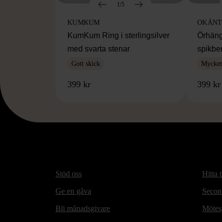
1/5
KUMKUM
OKÄNT
KumKum Ring i sterlingsilver
Örhäng
med svarta stenar
spikbe
Gott skick
Mycket 
399 kr
399 kr
Stöd oss
Hitta t
Ge en gåva
Secon
Bli månadsgivare
Mötesp