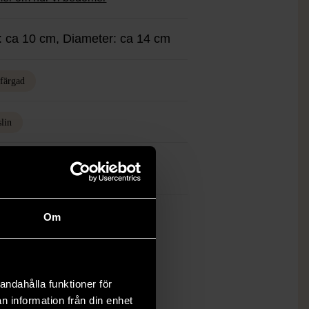
: ca 10 cm, Diameter: ca 14 cm
rfärgad
slin
itta Tillberg
Om
ch finns enbart som 1 st i lager.
öp över 990 kr.
.
andahålla funktioner för
n information från din enhet