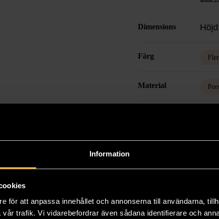
Dimensions
Höjd
Färg
Fle
Material
Por
Varumärke
Birg
Information
Produkten är unik o
Fri frakt på alla k
cookies
14 dagars ångerrät
e för att anpassa innehållet och annonserna till användarna, tillh
vår trafik. Vi vidarebefordrar även sådana identifierare och anna