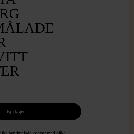
ERG
MÅLADE
R
VITT
ER
nika handmålade koppar med olika