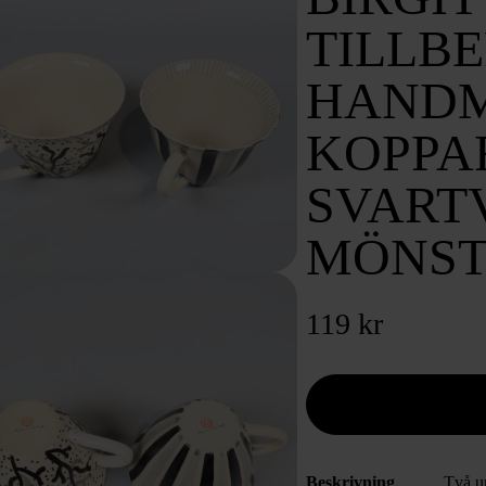
TILLB
HAND
KOPPA
SVART
MÖNST
119 kr
Beskrivning
Två u