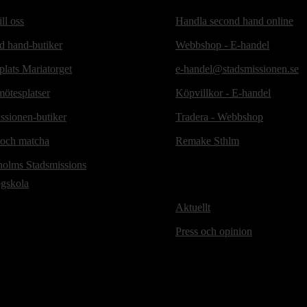
ill oss
Handla second hand online
d hand-butiker
Webbshop - E-handel
lats Mariatorget
e-handel@stadsmissionen.se
ötesplatser
Köpvillkor - E-handel
ssionen-butiker
Tradera - Webbshop
 och matcha
Remake Sthlm
holms Stadsmissions
ögskola
Aktuellt
Press och opinion