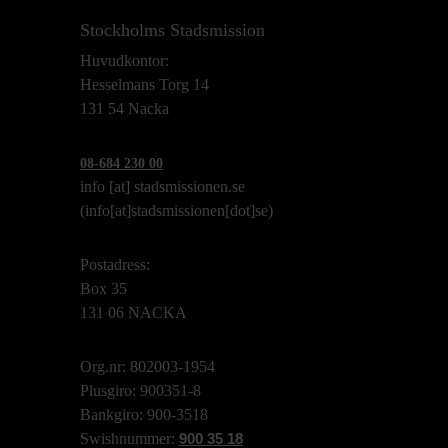
Stockholms Stadsmission
Huvudkontor:
Hesselmans Torg 14
131 54 Nacka
08-684 230 00
info
[at]
stadsmissionen.se
(info[at]stadsmissionen[dot]se)
Postadress:
Box 35
131 06 NACKA
Org.nr: 802003-1954
Plusgiro: 900351-8
Bankgiro: 900-3518
Swishnummer:
900 35 18