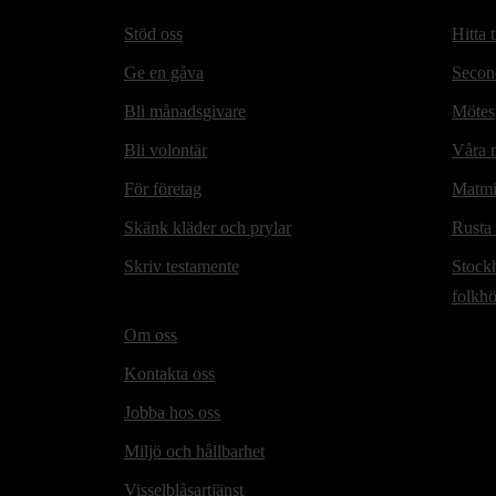
Stöd oss
Hitta t
Ge en gåva
Secon
Bli månadsgivare
Mötesp
Bli volontär
Våra m
För företag
Matmi
Skänk kläder och prylar
Rusta
Skriv testamente
Stock
folkh
Om oss
Kontakta oss
Jobba hos oss
Miljö och hållbarhet
Visselblåsartjänst