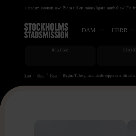
Hoppa
< stadsmissionen.se
Bidra till ett mänskligare samhälle
Fri f
till
huvudinnehåll
DAM
HERR
REA DAM
REA H
Start
Shop
Hem
Birgitta Tillberg handmålade koppar svartvitt möns