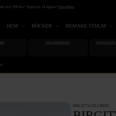
rakt över 990 kr
Ångerrätt 14 dagar
Köpvillkor
HEM
BÖCKER
REMAKE STHLM
ERR
REA INREDNING
FAKTA & ST
ter
BIRGITTA TILLBERG
BIRGIT