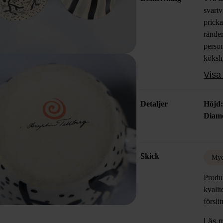
svartv
pricka
ränder
person
kökshy
Visa 
Övrig
skick 
Detaljer
Höjd
Diame
Skick
Myc
Produk
kvalit
försli
Läs 