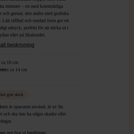
ita mönster – en med konstnärliga
r och grenar, den andra med grafiska
. Lätt räfflad och rundad form ger ett
ligt uttryck, perfekt för att sticka ut i
llan eller på fikabordet.
all beskrivning
t: Mindre repor insidan, Mycket gott
i övrigt.
:
ca 10 cm
ter:
ca 14 cm
ket gott skick
ten är sparsamt använd, är av fin
et och ska inte ha några skador eller
tningar.
mer om hur vi bedömer