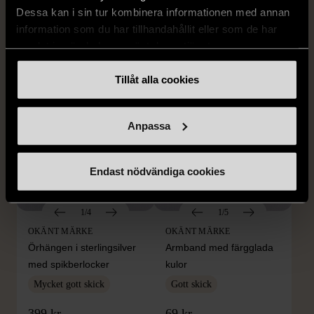
läderimitation
stenar
Dessa kan i sin tur kombinera informationen med annan
S (34-36)
Nytt skick
Gott skick
information som du har tillhandahållit eller som de har
samlat in när du har använt deras tjänster.
179 kr
399 kr
Tillåt alla cookies
Anpassa
Endast nödvändiga cookies
1/4
1/5
OKÄNT MÄRKE
OKÄNT MÄRKE
Örhängen i sterlingsilver
Armband med färgglada
med spikberlocker
kulor
Mycket gott skick
Gott skick
399 kr
69 kr