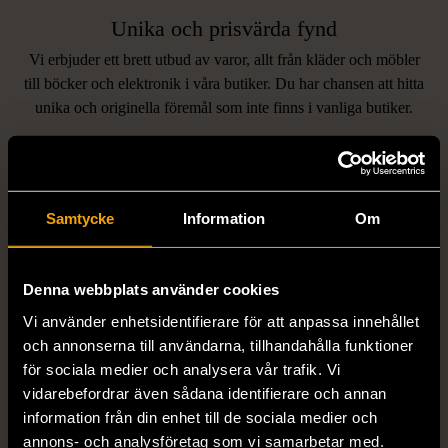
Unika och prisvärda fynd
Vi erbjuder ett brett utbud av varor, allt från kläder och möbler
LIKNANDE PRODUKTER
till böcker och elektronik i våra butiker. Du har chansen att hitta
unika och originella föremål som inte finns i vanliga butiker.
Hitta produkter som påminner om denna
Samtycke
Information
Om
Denna webbplats använder cookies
Vi använder enhetsidentifierare för att anpassa innehållet
och annonserna till användarna, tillhandahålla funktioner
1/5
1/5
för sociala medier och analysera vår trafik. Vi
DOBBER
KUMKUM
vidarebefordrar även sådana identifierare och annan
Dobber - Beige byxor
KumKum Ring i
information från din enhet till de sociala medier och
med resårmidja
sterlingsilver med svarta
annons- och analysföretag som vi samarbetar med.