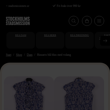
Hoppa
< stadsmissionen.se
Fri frakt över 990 kr
till
huvudinnehåll
REA DAM
REA HERR
REA INREDNING
FAKT
STUDENT
AT
Start
Shop
Dam
Bizzarro blå blus med volang