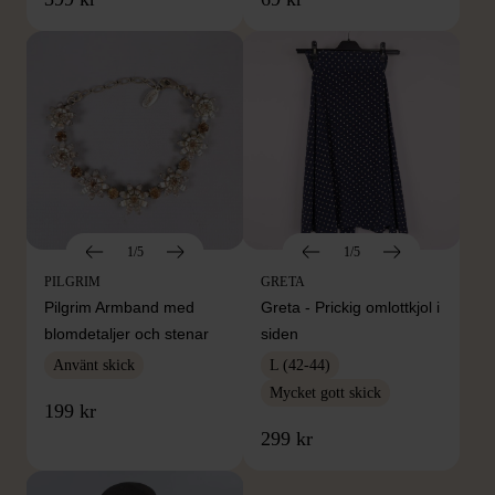
1/5
1/5
PILGRIM
GRETA
Pilgrim Armband med
Greta - Prickig omlottkjol i
blomdetaljer och stenar
siden
Använt skick
L (42-44)
Mycket gott skick
199 kr
299 kr