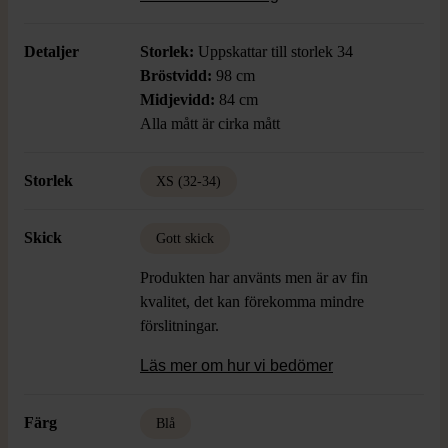
dig som gillar unika detaljer och färgstarka
plagg.
Detaljer
Storlek:
Uppskattar till storlek 34
Bröstvidd:
98 cm
Midjevidd:
84 cm
Alla mått är cirka mått
Storlek
XS (32-34)
Skick
Gott skick
Produkten har använts men är av fin
kvalitet, det kan förekomma mindre
förslitningar.
Läs mer om hur vi bedömer
Färg
Blå