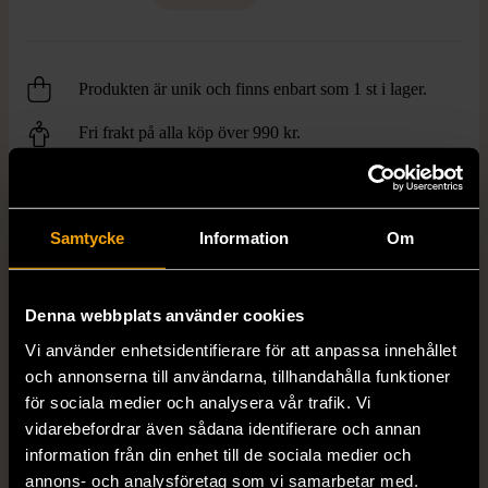
Produkten är unik och finns enbart som 1 st i lager.
Fri frakt på alla köp över 990 kr.
14 dagars ångerrät.
Samtycke
Information
Om
Denna webbplats använder cookies
Vi använder enhetsidentifierare för att anpassa innehållet
FRÅN SAMMA VARUMÄRKE
och annonserna till användarna, tillhandahålla funktioner
Hitta produkter från samma varumärke
för sociala medier och analysera vår trafik. Vi
vidarebefordrar även sådana identifierare och annan
information från din enhet till de sociala medier och
annons- och analysföretag som vi samarbetar med.