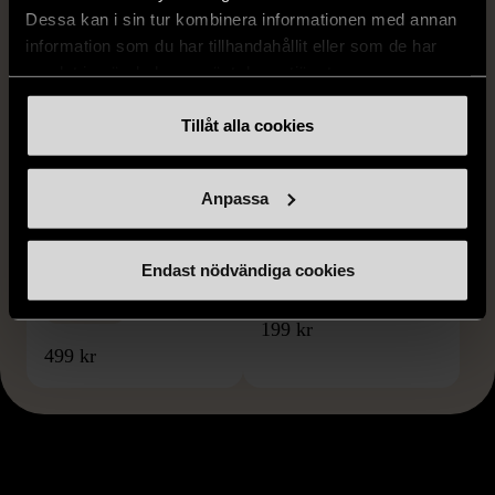
Dessa kan i sin tur kombinera informationen med annan
information som du har tillhandahållit eller som de har
samlat in när du har använt deras tjänster.
Tillåt alla cookies
1/5
1/5
Anpassa
KOSTA BODA
KOSTA BODA
Kosta Boda - Anna
Kosta Boda Anna Ehrer
Ehrner - Vågformade blå
Atoll Ljusstake i blått glas
Endast nödvändiga cookies
glas vaser - 3 st
Mycket gott skick
Gott skick
199 kr
499 kr