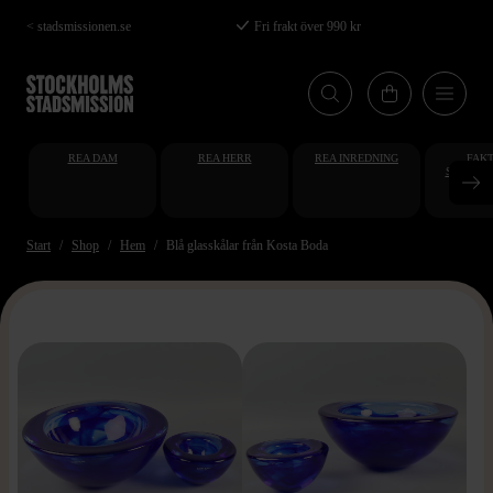
Hoppa
< stadsmissionen.se
Fri frakt över 990 kr
till
huvudinnehåll
REA DAM
REA HERR
REA INREDNING
FAKT
STUDENT
AT
Start
Shop
Hem
Blå glasskålar från Kosta Boda