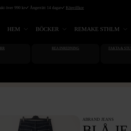
rakt över 990 kr
Ångerrätt 14 dagar
Köpvillkor
HEM
BÖCKER
REMAKE STHLM
ERR
REA INREDNING
FAKTA & ST
ABRAND JEANS
BLÅ J