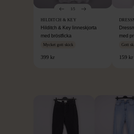
1/5
HILDITCH & KEY
DRESS
Hilditch & Key linneskjorta
Dressm
med bröstficka
med pr
Mycket gott skick
Gott sk
399 kr
159 kr
FR