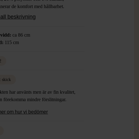
nerar de komfort med hållbarhet.
all beskrivning
vidd:
ca 86 cm
d:
115 cm
2
t skick
ten har använts men är av fin kvalitet,
an förekomma mindre förslitningar.
mer om hur vi bedömer