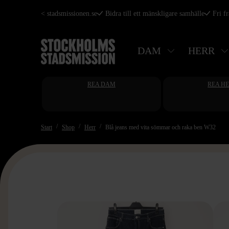
Hoppa
< stadsmissionen.se
Bidra till ett mänskligare samhälle
Fri f
till
huvudinnehåll
DAM
HERR
REA DAM
REA H
Start
Shop
Herr
Blå jeans med vita sömmar och raka ben W32