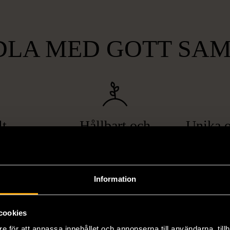
LA MED GOTT SA
lt
Hållbart och
Unika o
gande
miljövänligt
att bryta
Genom att handla second hand
Vi erbjuder
pa hemlöshet
minskar du din miljöpåverkan
varor, allt f
Information
er i svåra
avsevärt. Istället för att köpa
till böcker 
i våra butiker
nyproducerade varor får du
butiker. Du 
cookies
ner som står
möjlighet att återanvända och ge
unika och or
naden på ett
nytt liv åt befintliga produkter.
inte finns
e för att anpassa innehållet och annonserna till användarna, tillh