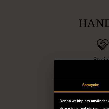
HAND
Socia
ansvarsta
Vi arbetar för 
utanförskap, bekäm
Samtycke
och stötta person
livssituationer och 
Denna webbplats använder 
arbetstränar perso
utanför arbetsmark
Vi använder enhetsidentifierar