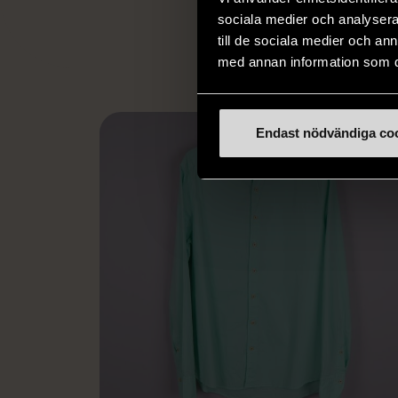
L
eller annat 
sociala medier och analysera 
till de sociala medier och a
med annan information som du 
Endast nödvändiga co