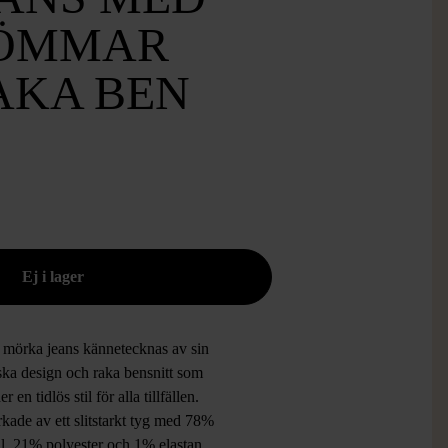
SÖMMAR
AKA BEN
 mörka jeans kännetecknas av sin
ska design och raka bensnitt som
r en tidlös stil för alla tillfällen.
rkade av ett slitstarkt tyg med 78%
l, 21% polyester och 1% elastan,