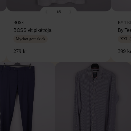
1/5
BOSS
BY TE
BOSS vit pikétröja
By Te
Mycket gott skick
XXL (
279 kr
399 k