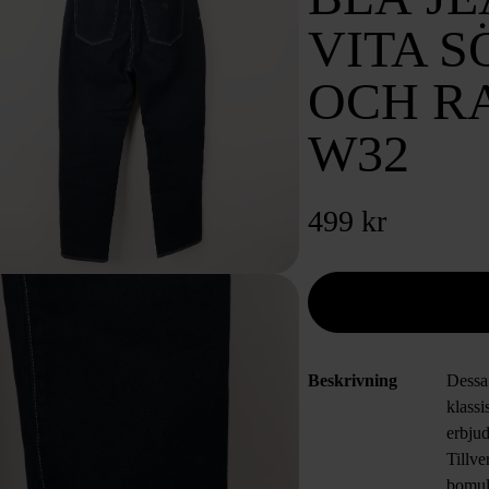
VITA 
OCH R
W32
499 kr
Beskrivning
Dessa
klassi
erbjude
Tillve
bomul