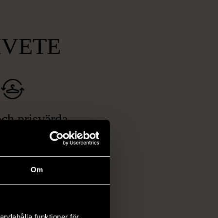
MVETE
ch prisvärda
fynd
 ett brett utbud av
rån kläder och möbler
Om
och elektronik i våra
har chansen att hitta
iginella föremål som
 i vanliga butiker.
andahålla funktioner för