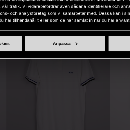
IKNANDE PRODUKT
sätt.
vår trafik. Vi vidarebefordrar även sådana identifierare och anna
nnons- och analysföretag som vi samarbetar med. Dessa kan i sin
Hitta produkter som påminner om denna
har tillhandahållit eller som de har samlat in när du har använt 
okies
Anpassa