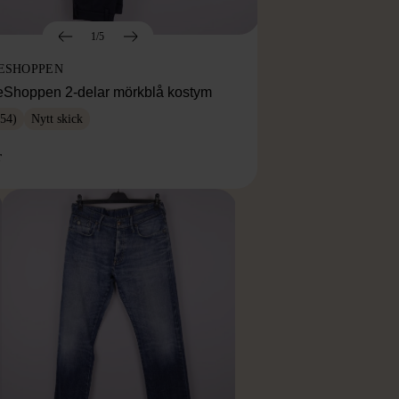
1/5
ESHOPPEN
eShoppen 2-delar mörkblå kostym
54)
Nytt skick
r