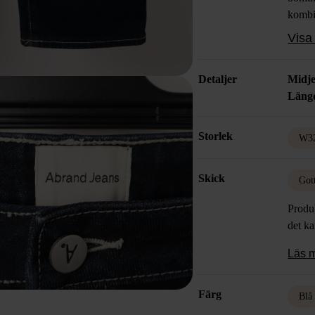
kombi
Visa 
Detaljer
Midje
Läng
Storlek
W3
Skick
Got
Produk
det k
Läs 
Färg
Blå