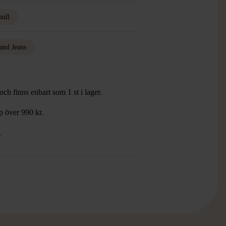
ull
and Jeans
ch finns enbart som 1 st i lager.
öp över 990 kr.
.