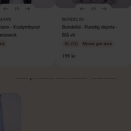
1/5
1/5
MANN
BONDELID
ann - Kostymbyxor
Bondelid - Randig skjorta -
essveck
Blå vit
ick
XL (52)
Mycket gott skick
199 kr
ÅN SAMMA VARUMÄ
Hitta produkter från samma varumärke