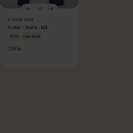
1/5
G-STAR RAW
G-star - Jeans - blå
W34
Gott skick
359 kr
RKE