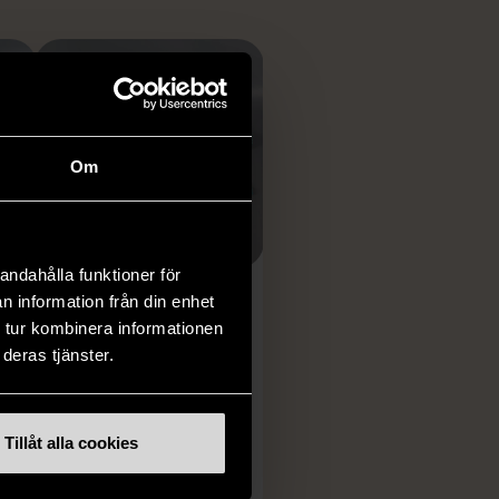
Om
1/5
andahålla funktioner för
n information från din enhet
OKÄNT MÄRKE
 tur kombinera informationen
Randig löpare
deras tjänster.
grön/blå
Gott skick
Tillåt alla cookies
79 kr