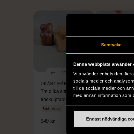
Samtycke
Denna webbplats använder 
1/5
1/5
Vi använder enhetsidentifierar
sociala medier och analysera 
OKÄNT MÄRKE
OKÄNT MÄRKE
till de sociala medier och a
Tre olika sittande
Vit ljuslykta än
med annan information som du 
träskulpturer
hängprydnad 
konstljus
Gott skick
Mycket gott skic
Endast nödvändiga co
549 kr
50 kr
80%
24