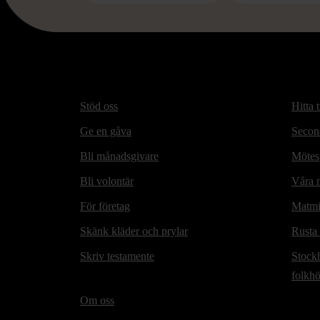
Stöd oss
Hitta t
Ge en gåva
Secon
Bli månadsgivare
Mötesp
Bli volontär
Våra m
För företag
Matmi
Skänk kläder och prylar
Rusta
Skriv testamente
Stock
folkh
Om oss