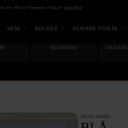
rakt över 990 kr
Ångerrätt 14 dagar
Köpvillkor
HEM
BÖCKER
REMAKE STHLM
ERR
REA INREDNING
FAKTA & ST
OKÄNT MÄRKE
BLÅ