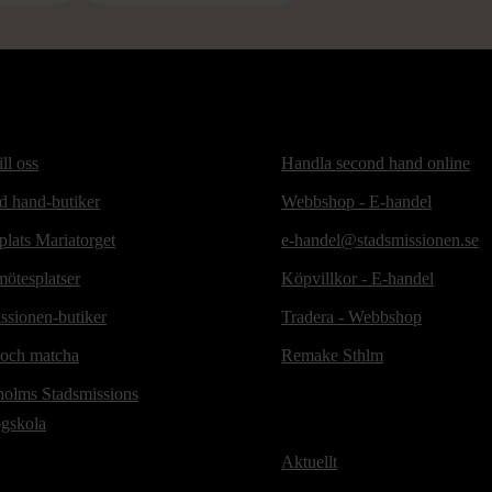
ill oss
Handla second hand online
d hand-butiker
Webbshop - E-handel
lats Mariatorget
e-handel@stadsmissionen.se
ötesplatser
Köpvillkor - E-handel
ssionen-butiker
Tradera - Webbshop
 och matcha
Remake Sthlm
holms Stadsmissions
ögskola
Aktuellt