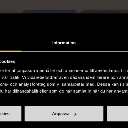
Information
cookies
1/5
1/5
e för att anpassa innehållet och annonserna till användarna, tillh
vår trafik. Vi vidarebefordrar även sådana identifierare och anna
OKÄNT MÄRKE
OKÄNT MÄRKE
nnons- och analysföretag som vi samarbetar med. Dessa kan i sin
gel och
Blå minigryta med
Duk med färgade
har tillhandahållit eller som de har samlat in när du har använt 
med
lock
ränder
Gott skick
Gott skick
k
okies
Anpassa
169 kr
99 kr
9 kr