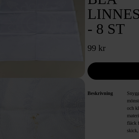
LINNE
- 8 ST
99 kr
Beskrivning
Snygga
mönste
och kl
materi
fläck 
skick,