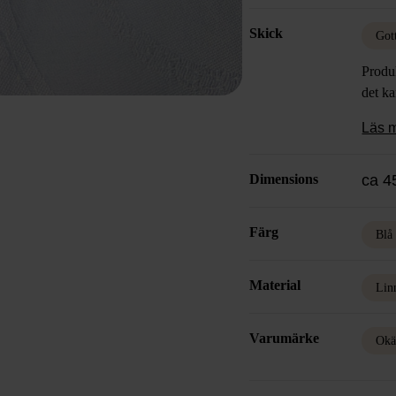
Skick
Got
Produk
det k
Läs 
Dimensions
ca 
Färg
Blå
Material
Lin
Varumärke
Okä