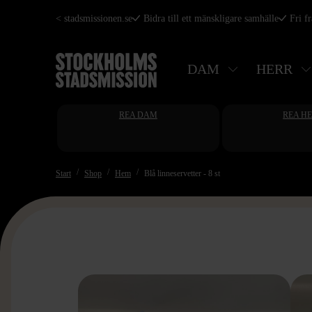
Hoppa
< stadsmissionen.se
Bidra till ett mänskligare samhälle
Fri f
till
huvudinnehåll
DAM
HERR
REA DAM
REA H
Start
Shop
Hem
Blå linneservetter - 8 st