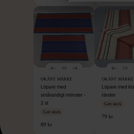
1/5
1/5
OKÄNT MÄRKE
OKÄNT MÄRKE
Löpare med
Löpare med kl
smårandigt mönster -
ränder
2 st
Gott skick
Gott skick
79 kr
89 kr