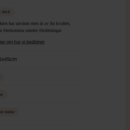
t skick
ten har använts men är av fin kvalitet,
an förekomma mindre förslitningar.
mer om hur vi bedömer
45x45cm
ne
nt märke