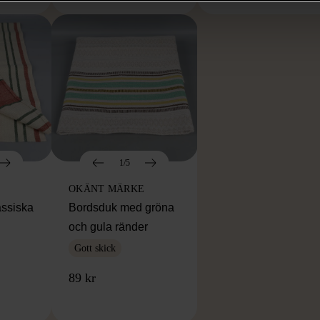
1/5
OKÄNT MÄRKE
assiska
Bordsduk med gröna
och gula ränder
Gott skick
89 kr