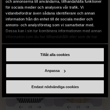
och annonserna till användarna, tillhandahålla funktioner
för sociala medier och analysera vår trafik. Vi
1/5
1/5
vidarebefordrar även sådana identifierare och annan
TOPSHOP
RODEBJER
information från din enhet till de sociala medier och
TOPSHOP dubbelknäppt
Rodebjer mönstrad
annons- och analysföretag som vi samarbetar med.
rutig kappa
ärmlös klänning
Dessa kan i sin tur kombinera informationen med annan
M (38-40)
S (34-36)
Gott skick
information som du har tillhandahållit eller som de har
Mycket gott skick
samlat in när du har använt deras tjänster.
259 kr
149 kr
299 kr
50%
Tillåt alla cookies
Anpassa
Endast nödvändiga cookies
1/5
1/5