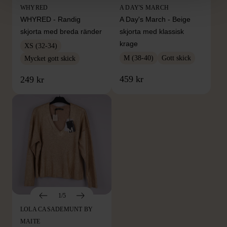
WHYRED
A DAY'S MARCH
WHYRED - Randig
A Day's March - Beige
skjorta med breda ränder
skjorta med klassisk
krage
XS (32-34)
M (38-40)
Gott skick
Mycket gott skick
459 kr
249 kr
1/5
LOLA CASADEMUNT BY
MAITE