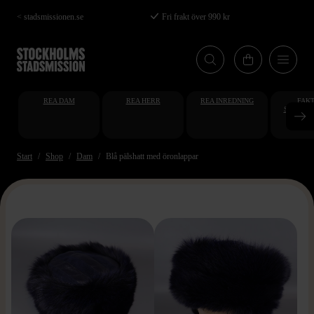
Hoppa
< stadsmissionen.se
Fri frakt över 990 kr
till
huvudinnehåll
REA DAM
REA HERR
REA INREDNING
FAKT
STUDENT
AT
Start
Shop
Dam
Blå pälshatt med öronlappar