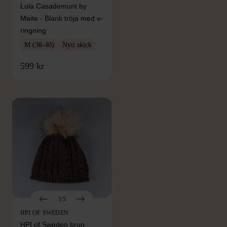
Lola Casademunt by
Maite - Blank tröja med v-
ringning
M (38-40)
Nytt skick
FRÅN SAMMA VARUMÄRKE
599 kr
Hitta produkter från samma varumärke
1/5
HPI OF SWEDEN
HPI of Sweden brun