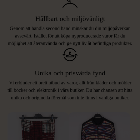
Hållbart och miljövänligt
Genom att handla second hand minskar du din miljöpåverkan
avsevärt. Istället för att köpa nyproducerade varor får du
möjlighet att återanvända och ge nytt liv åt befintliga produkter.
Unika och prisvärda fynd
Vi erbjuder ett brett utbud av varor, allt från kläder och möbler
LIKNANDE PRODUKTER
till böcker och elektronik i våra butiker. Du har chansen att hitta
unika och originella föremål som inte finns i vanliga butiker.
Hitta produkter som påminner om denna