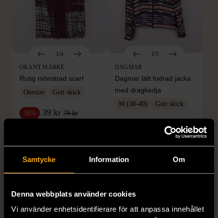
1/4
1/5
OKÄNT MÄRKE
DAGMAR
Rutig mönstrad scarf
Dagmar lätt fodrad jacka
med dragkedja
Onesize
Gott skick
M (38-40)
Gott skick
39 kr
79 kr
50%
299 kr
599 kr
50%
Samtycke
Information
Om
Denna webbplats använder cookies
Vi använder enhetsidentifierare för att anpassa innehållet