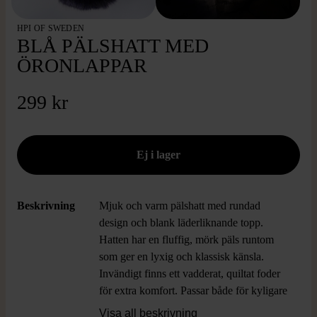
HPI OF SWEDEN
BLÅ PÄLSHATT MED
ÖRONLAPPAR
299 kr
Beskrivning
Mjuk och varm pälshatt med rundad
design och blank läderliknande topp.
Hatten har en fluffig, mörk päls runtom
som ger en lyxig och klassisk känsla.
Invändigt finns ett vadderat, quiltat foder
för extra komfort. Passar både för kyligare
dagar och som ett statement-plagg med
Visa all beskrivning