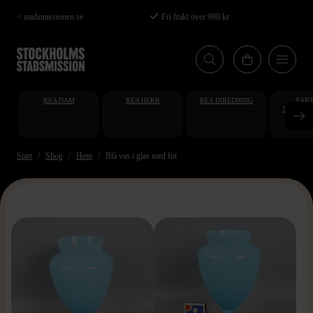
Hoppa
< stadsmissionen.se
Fri frakt över 990 kr
till
huvudinnehåll
REA DAM
REA HERR
REA INREDNING
FAKT
STUDENT
AT
Start
Shop
Hem
Blå vas i glas med fot