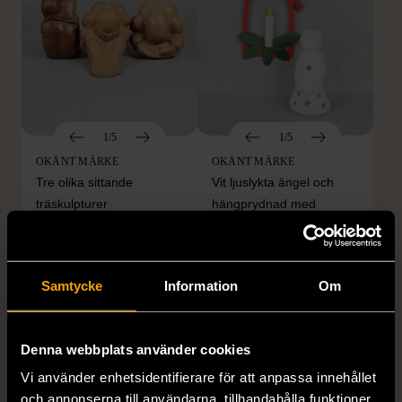
1/5
1/5
OKÄNT MÄRKE
OKÄNT MÄRKE
Tre olika sittande
Vit ljuslykta ängel och
träskulpturer
hängprydnad med
konstljus
Gott skick
Mycket gott skick
549 kr
Samtycke
Information
Om
50 kr
249 kr
80%
Denna webbplats använder cookies
Vi använder enhetsidentifierare för att anpassa innehållet
och annonserna till användarna, tillhandahålla funktioner