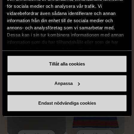
för sociala medier och analysera vår trafik. Vi
vidarebefordrar även sådana identifierare och annan
information från din enhet till de sociala medier och
annons- och analysföretag som vi samarbetar med.
1/5
1/5
Dessa kan i sin tur kombinera informationen med annan
OKÄNT MÄRKE
OKÄNT MÄRKE
information som du har tillhandahållit eller som de har
Blå minigryta med lock
Duk med färgade ränder
samlat in när du har använt deras tjänster.
Gott skick
Gott skick
Tillåt alla cookies
169 kr
99 kr
Anpassa
Endast nödvändiga cookies