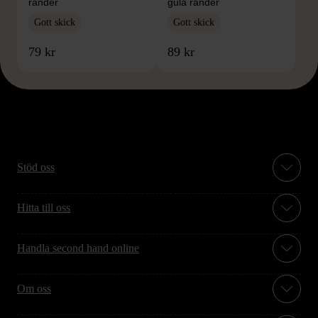
ränder
gula ränder
Gott skick
Gott skick
79 kr
89 kr
Stöd oss
Hitta till oss
Handla second hand online
Om oss