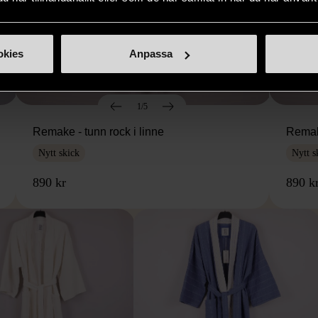
okies
Anpassa
1/5
Remake - tunn rock i linne
Remake
Nytt skick
Nytt s
890 kr
890 k