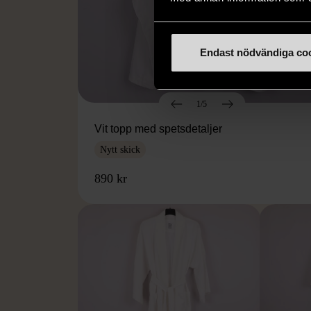
Endast nödvändiga co
1/5
Vit topp med spetsdetaljer
Nytt skick
890 kr