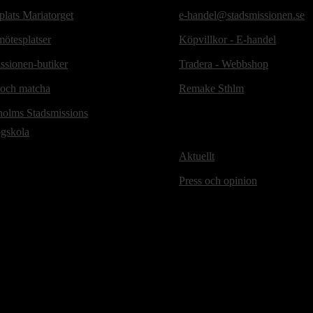
lats Mariatorget
e-handel@stadsmissionen.se
ötesplatser
Köpvillkor - E-handel
ssionen-butiker
Tradera - Webbshop
 och matcha
Remake Sthlm
holms Stadsmissions
ögskola
Aktuellt
Press och opinion