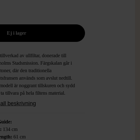
tillverkad av ullfiltar, donerade till
holms Stadsmission. Färgskalan går i
toner, där den traditionella
ntsfransen används som avslut nedtill.
modell är noggrant tillskuren och sydd
t ta tillvara på hela filtens material.
nen är kimono-inspirerad.
all beskrivning
t made from wool blankets donated to
Guide:
holms Stadsmission. The color palette
:
134 cm
es shades of brown, with the traditional
length:
61 cm
t fringe used as the hemline. Each style