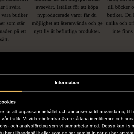
er i svåra
avsevärt. Istället för att köpa
till böcker 
i våra butiker
nyproducerade varor får du
butiker. Du 
ner som står
möjlighet att återanvända och ge
unika och or
naden på ett
nytt liv åt befintliga produkter.
inte finns
IKNANDE PRODUKT
sätt.
Hitta produkter som påminner om denna
Information
cookies
e för att anpassa innehållet och annonserna till användarna, tillh
vår trafik. Vi vidarebefordrar även sådana identifierare och anna
nnons- och analysföretag som vi samarbetar med. Dessa kan i sin
har tillhandahållit eller som de har samlat in när du har använt 