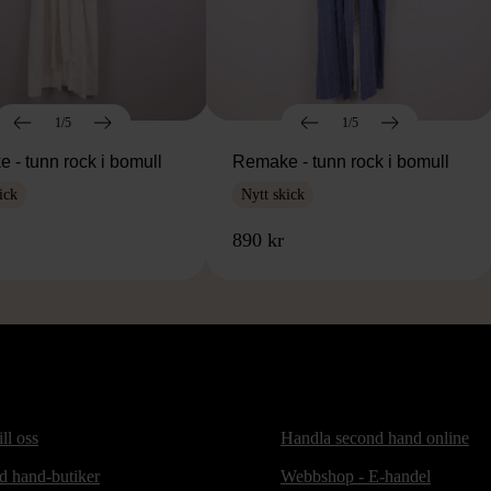
1/5
1/5
 - tunn rock i bomull
Remake - tunn rock i bomull
ick
Nytt skick
890 kr
ill oss
Handla second hand online
d hand-butiker
Webbshop - E-handel