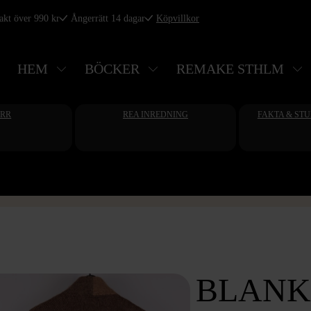
rakt över 990 kr
Ångerrätt 14 dagar
Köpvillkor
HEM
BÖCKER
REMAKE STHLM
ERR
REA INREDNING
FAKTA & ST
BLANK