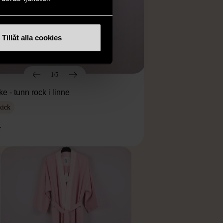
Tillåt alla cookies
1/5
 - tunn rock i linne
kick
r