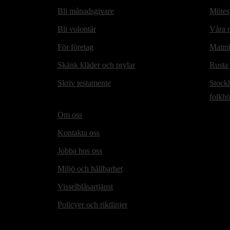
Bli månadsgivare
Mötesp
Bli volontär
Våra m
För företag
Matmi
Skänk kläder och prylar
Rusta
Skriv testamente
Stock
folkh
Om oss
Kontakta oss
Jobba hos oss
Miljö och hållbarhet
Visselblåsartjänst
Policyer och riktlinjer