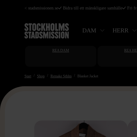
Hoppa
< stadsmissionen.se
Bidra till ett mänskligare samhälle
Fri f
till
huvudinnehåll
DAM
HERR
REA DAM
REA H
Start
Shop
Remake Sthlm
Blanket Jacket