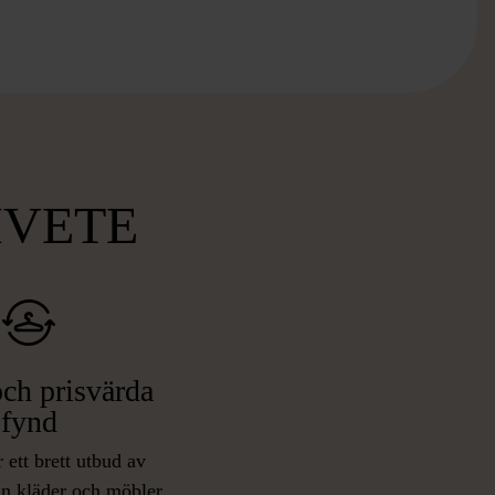
MVETE
ch prisvärda
fynd
 ett brett utbud av
rån kläder och möbler