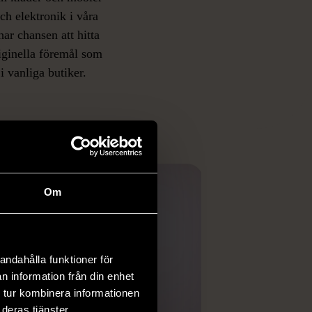
och elektronik i våra
har chansen att hitta
iginella föremål som
 i vanliga butiker.
ER
Om
andahålla funktioner för
n information från din enhet
 tur kombinera informationen
deras tjänster.