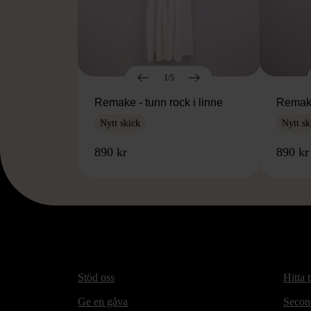
1/5
Remake - tunn rock i linne
Remake
Nytt skick
Nytt sk
890 kr
890 kr
Stöd oss
Hitta t
Ge en gåva
Secon