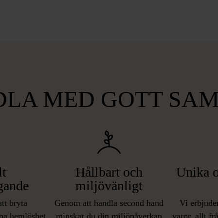
LA MED GOTT SA
lt
Hållbart och
Unika o
gande
miljövänligt
att bryta
Genom att handla second hand
Vi erbjuder
pa hemlöshet
minskar du din miljöpåverkan
varor, allt f