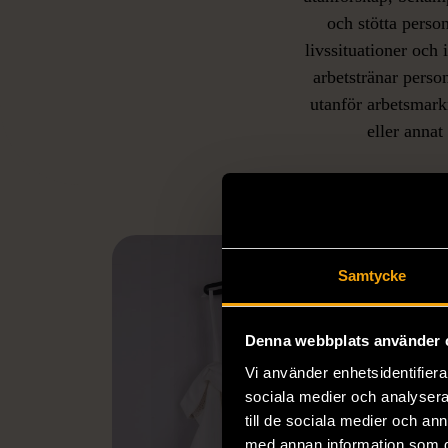
och stötta person
livssituationer och 
arbetstränar perso
utanför arbetsmark
L
eller annat 
Samtycke
Denna webbplats använder 
Vi använder enhetsidentifierar
sociala medier och analysera 
till de sociala medier och a
med annan information som du 