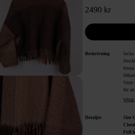
2490 kr
Beskrivning
Jacka 
Stock
bruna 
filtka
Varje 
för at
Desig
Visa 
Jacke
Detaljer
Size 
Stock
Chest
featur
Full 
blanke