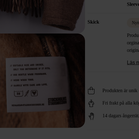
Sleev
is car
the bl
Skick
inspir
Nyt
Produ
orgina
origin
Läs 
Produkten är unik o
Fri frakt på alla k
14 dagars ångerrät