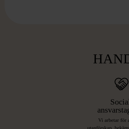
HAND
Socia
ansvarsta
Vi arbetar för 
utanförskap, bekäm