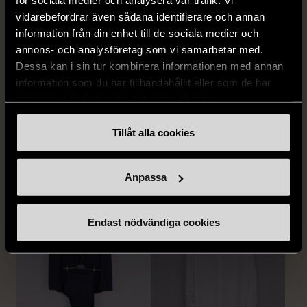
för sociala medier och analysera vår trafik. Vi
vidarebefordrar även sådana identifierare och annan
information från din enhet till de sociala medier och
annons- och analysföretag som vi samarbetar med.
Dessa kan i sin tur kombinera informationen med annan
information som du har tillhandahållit eller som de har
1/5
1/5
samlat in när du har använt deras tjänster.
STENSTRÖMS
BOSS
Stenströms skjorta turkos
BOSS vit pikétröja
Tillåt alla cookies
L (50)
Gott skick
Mycket gott skick
259 kr
279 kr
Anpassa
Endast nödvändiga cookies