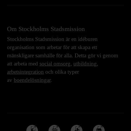
Om Stockholms Stadsmission
Stockholms Stadsmission är en idéburen
organisation som arbetar för att skapa ett
mänskligare samhälle för alla. Detta gör vi genom
att arbeta med
social omsorg
,
utbildning
,
arbetsintegration
och olika typer
av
boendelösningar
.
Följ
Följ
Följ
Följ