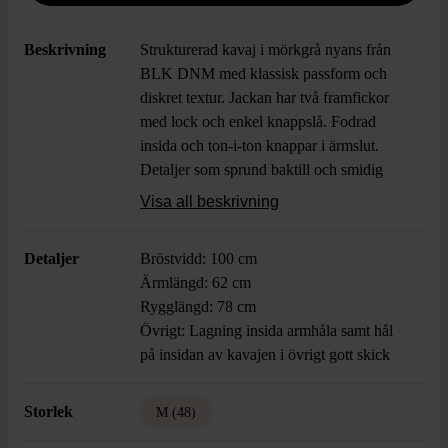
Beskrivning
Strukturerad kavaj i mörkgrå nyans från
BLK DNM med klassisk passform och
diskret textur. Jackan har två framfickor
med lock och enkel knappslå. Fodrad
insida och ton-i-ton knappar i ärmslut.
Detaljer som sprund baktill och smidig
innerficka.
Visa all beskrivning
Detaljer
Bröstvidd: 100 cm
Ärmlängd: 62 cm
Rygglängd: 78 cm
Övrigt: Lagning insida armhåla samt hål
på insidan av kavajen i övrigt gott skick
Storlek
M (48)