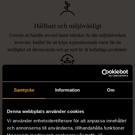
Hållbart och miljövänligt
Genom att handla second hand minskar du din miljöpåverkan
avsevärt. Istället för att köpa nyproducerade varor får du
möjlighet att återanvända och ge nytt liv åt befintliga produkter.
Unika och prisvärda fynd
Vi erbjuder ett brett utbud av varor, allt från kläder och möbler
Samtycke
Information
Om
LIKNANDE PRODUKTER
till böcker och elektronik i våra butiker. Du har chansen att hitta
unika och originella föremål som inte finns i vanliga butiker.
Hitta produkter som påminner om denna
Denna webbplats använder cookies
Vi använder enhetsidentifierare för att anpassa innehållet
och annonserna till användarna, tillhandahålla funktioner