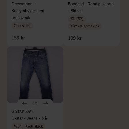
Dressmann -
Bondelid - Randig skjorta
Kostymbyxor med
- Blå vit
pressveck
XL (52)
Gott skick
Mycket gott skick
159 kr
199 kr
1/5
G-STAR RAW
G-star - Jeans - blå
W34
Gott skick