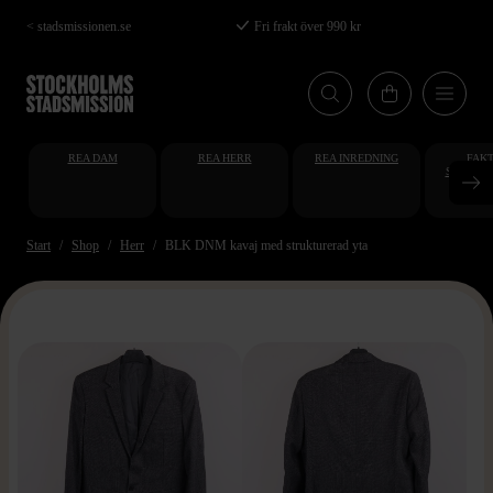
Hoppa
< stadsmissionen.se
Fri frakt över 990 kr
till
huvudinnehåll
REA DAM
REA HERR
REA INREDNING
FAKT
STUDENT
AT
Start
Shop
Herr
BLK DNM kavaj med strukturerad yta